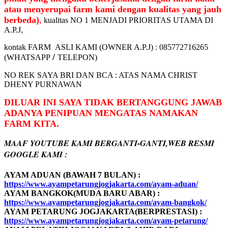
atau menyerupai farm kami dengan kualitas yang jauh
berbeda)
,
kualitas NO 1 MENJADI PRIORITAS UTAMA DI
A.P.J,
kontak FARM ASLI KAMI (OWNER A.P.J) : 085772716265
/
(WHATSAPP
TELEPON)
NO REK SAYA BRI DAN BCA : ATAS NAMA CHRIST
DHENY PURNAWAN
DILUAR INI SAYA TIDAK BERTANGGUNG JAWAB
ADANYA PENIPUAN MENGATAS NAMAKAN
FARM KITA.
MAAF YOUTUBE KAMI BERGANTI-GANTI,WEB RESMI
GOOGLE KAMI :
AYAM ADUAN (BAWAH 7 BULAN) :
https://www.ayampetarungjogjakarta.com/ayam-aduan/
AYAM BANGKOK(MUDA BARU ABAR) :
https://www.ayampetarungjogjakarta.com/ayam-bangkok/
AYAM PETARUNG JOGJAKARTA(BERPRESTASI) :
https://www.ayampetarungjogjakarta.com/ayam-petarung/