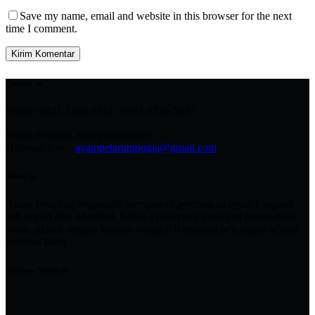
Save my name, email and website in this browser for the next
time I comment.
Kirim Komentar
Contact us
Phone: 0821-1495-8311 | 0831-9726-5687
Butuh bantuan, atau pertanyaan?
Hubungi kami:
ayampetarungjogja@gmail.com
About us
Ayam Petarung Jogjakarta merupakan peternakan ayam bangkok
asli import dari Thailand. Setiap ayam yang kami jual merupakan
ayam pilihan dengan kualitas unggul. Kepuasan pelanggan adalah
prioritas kami.
Payment Methode