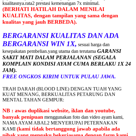
kualitasnya.rata2 prestasi kemenangan 7x minimal.
(BERHATI HATILAH DALAM MENILAI
KUALITAS, dengan tampilan yang sama dengan
kualitas yang jauh BERBEDA).
BERGARANSI KUALITAS DAN ADA
BERGARANSI WIN 1X,
sesuai harga dan
GARANSI
kesepakatan pembelian.yang utama dan terutama
SAKIT MATI DALAM PERJALANAN (SEGALA
KOMPLAIN KONDISI AYAM CUMA BERLAKU 1X 24
JAM).
FREE ONGKOS KIRIM UNTUK PULAU JAWA.
TRAH DARAH (BLOOD LINE) DENGAN TUAH YANG
KUAT MENANG, BERKUALITAS PETARUNG DAN
MENTAL TAHAN GEMPUR:
NB : awas duplikasi website, iklan dan youtube,
banyak penipuan
menggunakan foto dan video ayam kami,
NAMA AYAM ABAL2 MENYERUPAI PETERNAKAN
(kami tidak bertanggung jawab apabila ada
KAMI
pihak yang mengaku bekerjasama dengan farm kami