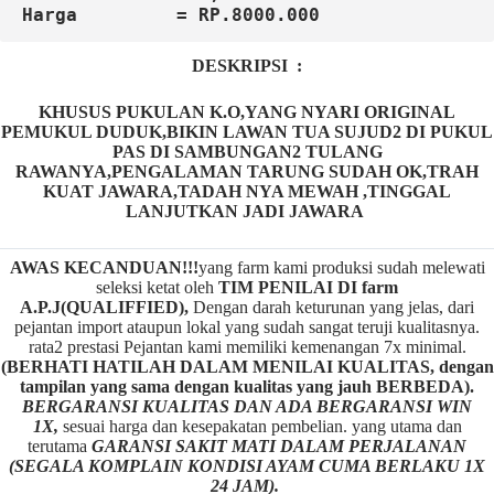
Harga         = RP.8000.000
DESKRIPSI :
KHUSUS PUKULAN K.O,YANG NYARI ORIGINAL
PEMUKUL DUDUK,BIKIN LAWAN TUA SUJUD2 DI PUKUL
PAS DI SAMBUNGAN2 TULANG
RAWANYA,PENGALAMAN TARUNG SUDAH OK,TRAH
KUAT JAWARA,TADAH NYA MEWAH ,TINGGAL
LANJUTKAN JADI JAWARA
AWAS KECANDUAN!!!
yang farm kami produksi sudah melewati
seleksi ketat oleh
TIM
P
ENILAI DI farm
A.P.J(QUALIFFIED),
Dengan darah keturunan yang jelas, dari
pejantan import ataupun lokal yang sudah sangat teruji kualitasnya.
rata2 prestasi Pejantan kami memiliki kemenangan 7x minimal.
(BERHATI HATILAH DALAM MENILAI KUALITAS, dengan
tampilan yang sama dengan kualitas yang jauh BERBEDA).
BERGARANSI KUALITAS DAN ADA BERGARANSI WIN
1X,
sesuai harga dan kesepakatan pembelian. yang utama dan
terutama
GARANSI SAKIT MATI DALAM PERJALANAN
(SEGALA KOMPLAIN KONDISI AYAM CUMA BERLAKU 1X
24 JAM).