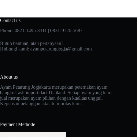
Contact us
Phone: 0821-1495-8311 | 0831-9726-5687
Butuh bantuan, atau pertanyaan?
Hubungi kami:
ayampetarungjogja@gmail.com
About us
Ayam Petarung Jogjakarta merupakan peternakan ayam
bangkok asli import dari Thailand. Setiap ayam yang kami
jual merupakan ayam pilihan dengan kualitas unggul.
Kepuasan pelanggan adalah prioritas kami.
Payment Methode