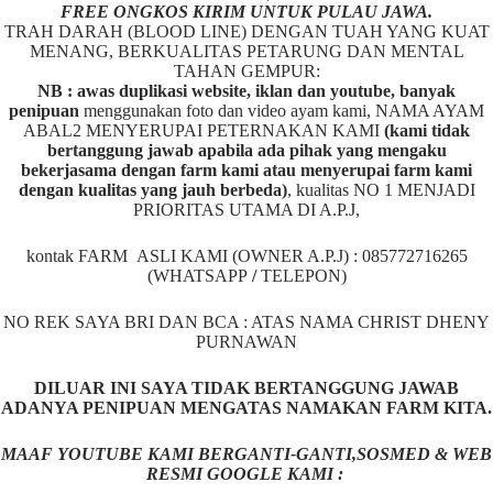
FREE ONGKOS KIRIM UNTUK PULAU JAWA.
TRAH DARAH (BLOOD LINE) DENGAN TUAH YANG KUAT
MENANG, BERKUALITAS PETARUNG DAN MENTAL
TAHAN GEMPUR:
NB : awas duplikasi website, iklan dan youtube, banyak
penipuan
menggunakan foto dan video ayam kami, NAMA AYAM
ABAL2 MENYERUPAI PETERNAKAN KAMI
(kami tidak
bertanggung jawab apabila ada pihak yang mengaku
bekerjasama dengan farm kami atau menyerupai farm kami
dengan kualitas yang jauh berbeda)
,
kualitas NO 1 MENJADI
PRIORITAS UTAMA DI A.P.J,
kontak FARM ASLI KAMI (OWNER A.P.J) : 085772716265
(WHATSAPP
/
TELEPON)
NO REK SAYA BRI DAN BCA : ATAS NAMA CHRIST DHENY
PURNAWAN
DILUAR INI SAYA TIDAK BERTANGGUNG JAWAB
ADANYA PENIPUAN MENGATAS NAMAKAN FARM KITA.
MAAF YOUTUBE KAMI BERGANTI-GANTI,SOSMED & WEB
RESMI GOOGLE KAMI :