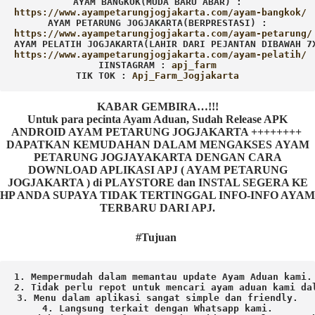
AYAM BANGKOK(MUDA BARU ABAR) :
AYAM PETARUNG JOGJAKARTA(BERPRESTASI) :
AYAM PELATIH JOGJAKARTA(LAHIR DARI PEJANTAN DIBAWAH 7
IINSTAGRAM : 
TIK TOK : 
Apj_Farm_Jogjakarta
KABAR GEMBIRA…!!!
Untuk para pecinta Ayam Aduan, Sudah Release APK
ANDROID AYAM PETARUNG JOGJAKARTA ++++++++
DAPATKAN KEMUDAHAN DALAM MENGAKSES AYAM
PETARUNG JOGJAYAKARTA DENGAN CARA
DOWNLOAD APLIKASI APJ ( AYAM PETARUNG
JOGJAKARTA ) di PLAYSTORE dan INSTAL SEGERA KE
HP ANDA SUPAYA TIDAK TERTINGGAL INFO-INFO AYAM
TERBARU DARI APJ.
#Tujuan
1. Mempermudah dalam memantau update Ayam Aduan kami.

2. Tidak perlu repot untuk mencari ayam aduan kami dal
3. Menu dalam aplikasi sangat simple dan friendly.

4. Langsung terkait dengan Whatsapp kami.
