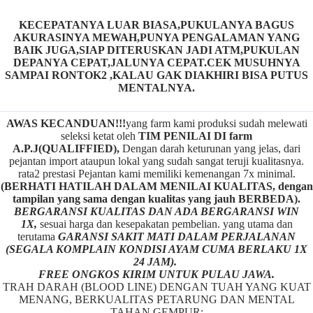
KECEPATANYA LUAR BIASA,PUKULANYA BAGUS
AKURASINYA MEWAH,PUNYA PENGALAMAN YANG
BAIK JUGA,SIAP DITERUSKAN JADI ATM,PUKULAN
DEPANYA CEPAT,JALUNYA CEPAT.CEK MUSUHNYA
SAMPAI RONTOK2 ,KALAU GAK DIAKHIRI BISA PUTUS
MENTALNYA.
AWAS KECANDUAN!!!
yang farm kami produksi sudah melewati
seleksi ketat oleh
TIM
P
ENILAI DI farm
A.P.J(QUALIFFIED),
Dengan darah keturunan yang jelas, dari
pejantan import ataupun lokal yang sudah sangat teruji kualitasnya.
rata2 prestasi Pejantan kami memiliki kemenangan 7x minimal.
(BERHATI HATILAH DALAM MENILAI KUALITAS, dengan
tampilan yang sama dengan kualitas yang jauh BERBEDA).
BERGARANSI KUALITAS DAN ADA BERGARANSI WIN
1X,
sesuai harga dan kesepakatan pembelian. yang utama dan
terutama
GARANSI SAKIT MATI DALAM PERJALANAN
(SEGALA KOMPLAIN KONDISI AYAM CUMA BERLAKU 1X
24 JAM).
FREE ONGKOS KIRIM UNTUK PULAU JAWA.
TRAH DARAH (BLOOD LINE) DENGAN TUAH YANG KUAT
MENANG, BERKUALITAS PETARUNG DAN MENTAL
TAHAN GEMPUR: