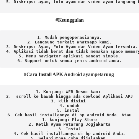
5. Diskripsi ayam, foto ayam dan video ayam langsung b
#Keunggulan
1. Mudah pengoperasiannya.
2. Langsung terkait Whatsapp kami.

3. Deskripsi Ayam, Foto Ayam dan Video Ayam tersedia.

4. Aplikasi tidak berat dan tidak memakan space memory
5. Menu navigator aplikasi sangat simple.

6. Support untuk semua jenis android anda.
#Cara Install APK Android ayampetarung
1. Kunjungi WEB Resmi kami 
2.  scroll ke bawah hingga ada dowload Aplikasi APJ
3. klik disini 
4. unduh
5. instal 
6. Cek hasil installannya di hp android Anda. 
Atau

1. kunjungi Play Store

2. Ketik Ayam Petarung Jogjakarta

3. Instal

4. Cek hasil installannya di hp android Anda.

5. Selanjutnya coba dijalankan.
