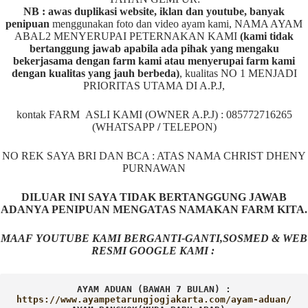
NB : awas duplikasi website, iklan dan youtube, banyak
penipuan
menggunakan foto dan video ayam kami, NAMA AYAM
ABAL2 MENYERUPAI PETERNAKAN KAMI
(kami tidak
bertanggung jawab apabila ada pihak yang mengaku
bekerjasama dengan farm kami atau menyerupai farm kami
dengan kualitas yang jauh berbeda)
,
kualitas NO 1 MENJADI
PRIORITAS UTAMA DI A.P.J,
kontak FARM ASLI KAMI (OWNER A.P.J) : 085772716265
(WHATSAPP
/
TELEPON)
NO REK SAYA BRI DAN BCA : ATAS NAMA CHRIST DHENY
PURNAWAN
DILUAR INI SAYA TIDAK BERTANGGUNG JAWAB
ADANYA PENIPUAN MENGATAS NAMAKAN FARM KITA.
MAAF YOUTUBE KAMI BERGANTI-GANTI,SOSMED & WEB
RESMI GOOGLE KAMI :
AYAM ADUAN (BAWAH 7 BULAN) :