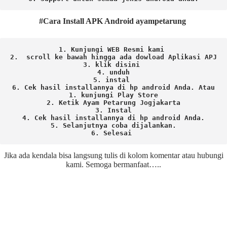
#Cara Install APK Android ayampetarung
1. Kunjungi WEB Resmi kami 
2.  scroll ke bawah hingga ada dowload Aplikasi APJ
3. klik disini 
4. unduh
5. instal 
6. Cek hasil installannya di hp android Anda. 
Atau

1. kunjungi Play Store

2. Ketik Ayam Petarung Jogjakarta

3. Instal

4. Cek hasil installannya di hp android Anda.

5. Selanjutnya coba dijalankan.

6. Selesai 
Jika ada kendala bisa langsung tulis di kolom komentar atau hubungi
kami. Semoga bermanfaat…..