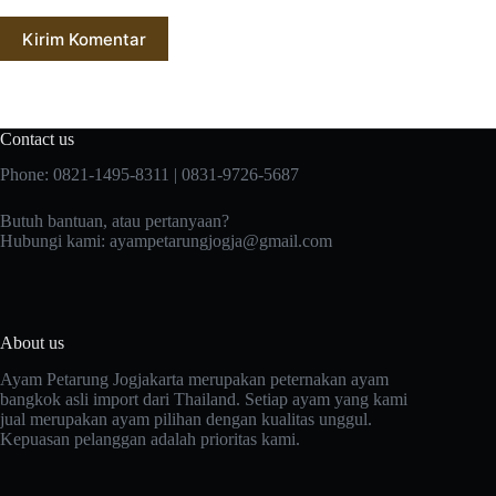
Kirim Komentar
Contact us
Phone: 0821-1495-8311 | 0831-9726-5687
Butuh bantuan, atau pertanyaan?
Hubungi kami:
ayampetarungjogja@gmail.com
About us
Ayam Petarung Jogjakarta merupakan peternakan ayam
bangkok asli import dari Thailand. Setiap ayam yang kami
jual merupakan ayam pilihan dengan kualitas unggul.
Kepuasan pelanggan adalah prioritas kami.