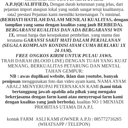
A.P.J(QUALIFFIED),
Dengan darah keturunan yang jelas, dari
pejantan import ataupun lokal yang sudah sangat teruji kualitasnya.
rata2 prestasi Pejantan kami memiliki kemenangan 7x minimal.
(BERHATI HATILAH DALAM MENILAI KUALITAS, dengan
tampilan yang sama dengan kualitas yang jauh BERBEDA).
BERGARANSI KUALITAS DAN ADA BERGARANSI WIN
1X,
sesuai harga dan kesepakatan pembelian. yang utama dan
terutama
GARANSI SAKIT MATI DALAM PERJALANAN
(SEGALA KOMPLAIN KONDISI AYAM CUMA BERLAKU 1X
24 JAM).
FREE ONGKOS KIRIM UNTUK PULAU JAWA.
TRAH DARAH (BLOOD LINE) DENGAN TUAH YANG KUAT
MENANG, BERKUALITAS PETARUNG DAN MENTAL
TAHAN GEMPUR:
NB : awas duplikasi website, iklan dan youtube, banyak
penipuan
menggunakan foto dan video ayam kami, NAMA AYAM
ABAL2 MENYERUPAI PETERNAKAN KAMI
(kami tidak
bertanggung jawab apabila ada pihak yang mengaku
bekerjasama dengan farm kami atau menyerupai farm kami
dengan kualitas yang jauh berbeda)
,
kualitas NO 1 MENJADI
PRIORITAS UTAMA DI A.P.J,
kontak FARM ASLI KAMI (OWNER A.P.J) : 085772716265
(WHATSAPP
/
TELEPON)