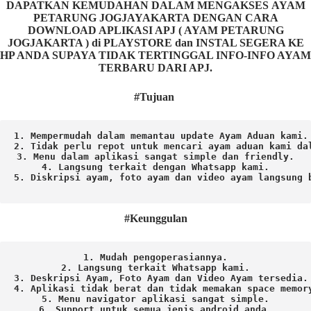
DAPATKAN KEMUDAHAN DALAM MENGAKSES AYAM
PETARUNG JOGJAYAKARTA DENGAN CARA
DOWNLOAD APLIKASI APJ ( AYAM PETARUNG
JOGJAKARTA ) di PLAYSTORE dan INSTAL SEGERA KE
HP ANDA SUPAYA TIDAK TERTINGGAL INFO-INFO AYAM
TERBARU DARI APJ.
#Tujuan
1. Mempermudah dalam memantau update Ayam Aduan kami.

2. Tidak perlu repot untuk mencari ayam aduan kami dal
3. Menu dalam aplikasi sangat simple dan friendly.

4. Langsung terkait dengan Whatsapp kami.

5. Diskripsi ayam, foto ayam dan video ayam langsung b
#Keunggulan
1. Mudah pengoperasiannya.
2. Langsung terkait Whatsapp kami.

3. Deskripsi Ayam, Foto Ayam dan Video Ayam tersedia.

4. Aplikasi tidak berat dan tidak memakan space memory
5. Menu navigator aplikasi sangat simple.

6. Support untuk semua jenis android anda.