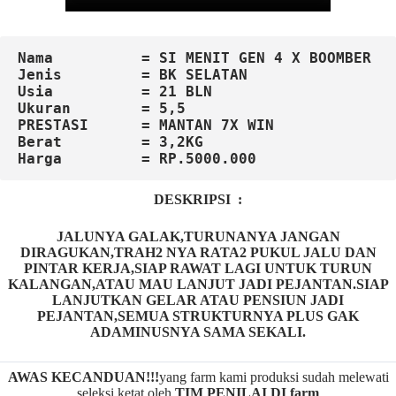
Nama          = SI MENIT GEN 4 X BOOMBER
Jenis         = BK SELATAN
Usia          = 21 BLN
Ukuran        = 5,5

PRESTASI      = MANTAN 7X WIN

Harga         = RP.5000.000
DESKRIPSI :
JALUNYA GALAK,TURUNANYA JANGAN
DIRAGUKAN,TRAH2 NYA RATA2 PUKUL JALU DAN
PINTAR KERJA,SIAP RAWAT LAGI UNTUK TURUN
KALANGAN,ATAU MAU LANJUT JADI PEJANTAN.SIAP
LANJUTKAN GELAR ATAU PENSIUN JADI
PEJANTAN,SEMUA STRUKTURNYA PLUS GAK
ADAMINUSNYA SAMA SEKALI.
AWAS KECANDUAN!!!
yang farm kami produksi sudah melewati
seleksi ketat oleh
TIM
P
ENILAI DI farm