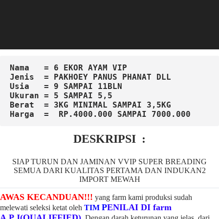
Nama   = 6 EKOR AYAM VIP
Jenis  
=
 PAKHOEY PANUS PHANAT DLL
Usia   = 9 SAMPAI 11BLN
Ukuran = 5 SAMPAI 5,5
Berat  = 3KG MINIMAL SAMPAI 3,5KG
Harga  = 
RP.4000.000 SAMPAI 7000.000
DESKRIPSI :
SIAP TURUN DAN JAMINAN VVIP SUPER BREADING
SEMUA DARI KUALITAS PERTAMA DAN INDUKAN2
IMPORT MEWAH
AWAS KECANDUAN!!!
yang farm kami produksi sudah
P
ENILAI DI farm
melewati seleksi ketat oleh
TIM
A.P.J(QUALIFFIED)
,
Dengan darah keturunan yang jelas, dari