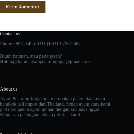
Kirim Komentar
Contact us
Phone: 0821-1495-8311 | 0831-9726-5687
Butuh bantuan, atau pertanyaan?
Hubungi kami:
ayampetarungjogja@gmail.com
About us
Ayam Petarung Jogjakarta merupakan peternakan ayam
bangkok asli import dari Thailand. Setiap ayam yang kami
jual merupakan ayam pilihan dengan kualitas unggul.
Kepuasan pelanggan adalah prioritas kami.