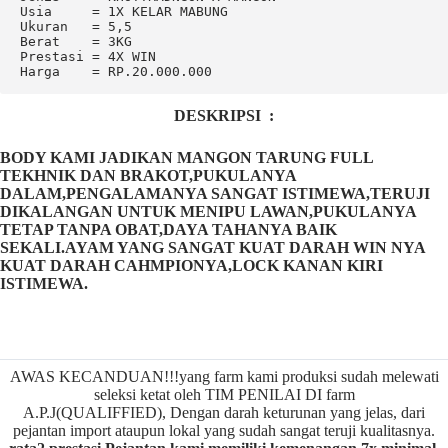
Usia     = 1X KELAR MABUNG

Ukuran   = 5,5

Berat    = 3KG

Prestasi = 4X WIN

Harga    = RP.20.000.000
DESKRIPSI :
BODY KAMI JADIKAN MANGON TARUNG FULL
TEKHNIK DAN BRAKOT,PUKULANYA
DALAM,PENGALAMANYA SANGAT ISTIMEWA,TERUJI
DIKALANGAN UNTUK MENIPU LAWAN,PUKULANYA
TETAP TANPA OBAT,DAYA TAHANYA BAIK
SEKALI.AYAM YANG SANGAT KUAT DARAH WIN NYA
KUAT DARAH CAHMPIONYA,LOCK KANAN KIRI
ISTIMEWA.
AWAS KECANDUAN!!!yang farm kami produksi sudah melewati
seleksi ketat oleh TIM PENILAI DI farm
A.P.J(QUALIFFIED), Dengan darah keturunan yang jelas, dari
pejantan import ataupun lokal yang sudah sangat teruji kualitasnya.