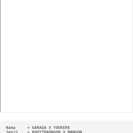
Nama     = GARAGA X YOOKERE

JeniS    = KHOYTRADNGON X MANGON
