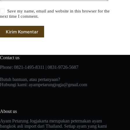
Save my name, email and website in this browser for the
next time I comment.
Kirim Komentar
Contact us
Phone: 0821-1495-8311 | 0831-9726-5687
Butuh bantuan, atau pertanyaan?
Hubungi kami:
ayampetarungjogja@gmail.com
About us
Ayam Petarung Jogjakarta merupakan peternakan ayam
bangkok asli import dari Thailand. Setiap ayam yang kami