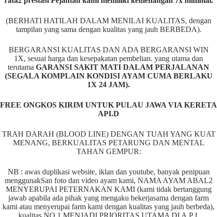
rata2 prestasi Pejantan kami memiliki kemenangan 7x minimal.
(BERHATI HATILAH DALAM MENILAI KUALITAS, dengan
tampilan yang sama dengan kualitas yang jauh BERBEDA).
BERGARANSI KUALITAS DAN ADA BERGARANSI WIN
1X, sesuai harga dan kesepakatan pembelian. yang utama dan
terutama
GARANSI SAKIT MATI DALAM PERJALANAN
(SEGALA KOMPLAIN KONDISI AYAM CUMA BERLAKU
1X 24 JAM).
FREE ONGKOS KIRIM UNTUK PULAU JAWA VIA KERETA
API.D
TRAH DARAH (BLOOD LINE) DENGAN TUAH YANG KUAT
MENANG, BERKUALITAS PETARUNG DAN MENTAL
TAHAN GEMPUR:
NB : awas duplikasi website, iklan dan youtube, banyak penipuan
menggunakSan foto dan video ayam kami, NAMA AYAM ABAL2
MENYERUPAI PETERNAKAN KAMI (kami tidak bertanggung
jawab apabila ada pihak yang mengaku bekerjasama dengan farm
kami atau menyerupai farm kami dengan kualitas yang jauh berbeda),
kualitas NO 1 MENJADI PRIORITAS UTAMA DI A.P.J,