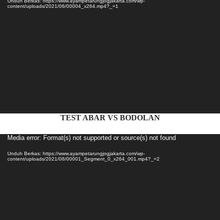
Unduh Berkas: https://www.ayampetarungjogjakarta.com/wp-
content/uploads/2021/06/00004_x264.mp4?_=1
TEST ABAR VS BODOLAN
Pemutar
Media error: Format(s) not supported or source(s) not found
Video
Unduh Berkas: https://www.ayampetarungjogjakarta.com/wp-
content/uploads/2021/06/00001_Segment_0_x264_001.mp4?_=2