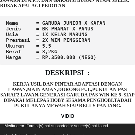
JAWARA DI A.P.J, DAN GARANSI BUKAN AYAM JELEK,
RUSAK APALAGI PEDOTAN
Nama      = GARUDA JUNIOR X KAFAN
Jenis     = BK PHANAT X PANUS
Usia      = 1X KELAR MABUNG
Prestasi  = 2X WIN PINGGIRAN
Ukuran    = 5,5
Berat     = 3,2KG
Harga     = RP.3500.000 (NEGO)
DESKRIPSI :
KERJA USIL DAN PINTAR ADAPTASI DENGAN
LAWAN,MAIN AMAN,DORONG FUL,PUKULAN PAS
SARAF2 LAWAN,GENERASI GARUDA PAS WIN KE 5 ,SIAP
DIPAKAI MELEPAS HOBY SESAMA PENGHOBI,TADAH
PUKULANYA MEWAH SIAP RELLY PANJANG.
VIDIO
Pemutar
Media error: Format(s) not supported or source(s) not found
Video