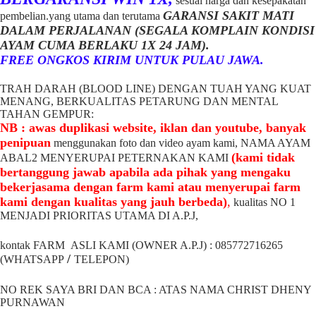
sesuai harga dan kesepakatan
GARANSI SAKIT MATI
pembelian.yang utama dan terutama
DALAM PERJALANAN (SEGALA KOMPLAIN KONDISI
AYAM CUMA BERLAKU 1X 24 JAM).
FREE ONGKOS KIRIM UNTUK PULAU JAWA.
TRAH DARAH (BLOOD LINE) DENGAN TUAH YANG KUAT
MENANG, BERKUALITAS PETARUNG DAN MENTAL
TAHAN GEMPUR:
NB : awas duplikasi website, iklan dan youtube, banyak
penipuan
menggunakan foto dan video ayam kami, NAMA AYAM
(kami tidak
ABAL2 MENYERUPAI PETERNAKAN KAMI
bertanggung jawab apabila ada pihak yang mengaku
bekerjasama dengan farm kami atau menyerupai farm
kami dengan kualitas yang jauh berbeda)
,
kualitas NO 1
MENJADI PRIORITAS UTAMA DI A.P.J,
kontak FARM ASLI KAMI (OWNER A.P.J) : 085772716265
/
(WHATSAPP
TELEPON)
NO REK SAYA BRI DAN BCA : ATAS NAMA CHRIST DHENY
PURNAWAN