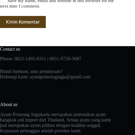
Save my name, email and website in this browser for the
next time I comment.
Kirim Komentar
Contact us
Phone: 0821-1495-8311 | 0831-9726-5687
Butuh bantuan, atau pertanyaan?
Hubungi kami:
ayampetarungjogja@gmail.com
About us
Ayam Petarung Jogjakarta merupakan peternakan ayam
bangkok asli import dari Thailand. Setiap ayam yang kami
jual merupakan ayam pilihan dengan kualitas unggul.
Kepuasan pelanggan adalah prioritas kami.