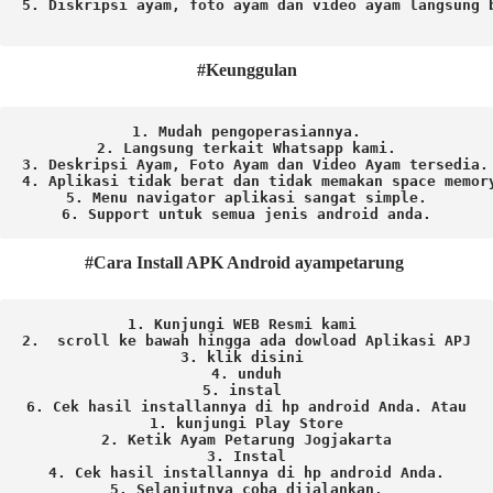
5. Diskripsi ayam, foto ayam dan video ayam langsung b
#Keunggulan
1. Mudah pengoperasiannya.
2. Langsung terkait Whatsapp kami.

3. Deskripsi Ayam, Foto Ayam dan Video Ayam tersedia.

4. Aplikasi tidak berat dan tidak memakan space memory
5. Menu navigator aplikasi sangat simple.

6. Support untuk semua jenis android anda.
#Cara Install APK Android ayampetarung
1. Kunjungi WEB Resmi kami 
2.  scroll ke bawah hingga ada dowload Aplikasi APJ
3. klik disini 
4. unduh
5. instal 
6. Cek hasil installannya di hp android Anda. 
Atau

1. kunjungi Play Store

2. Ketik Ayam Petarung Jogjakarta

3. Instal

4. Cek hasil installannya di hp android Anda.

5. Selanjutnya coba dijalankan.
