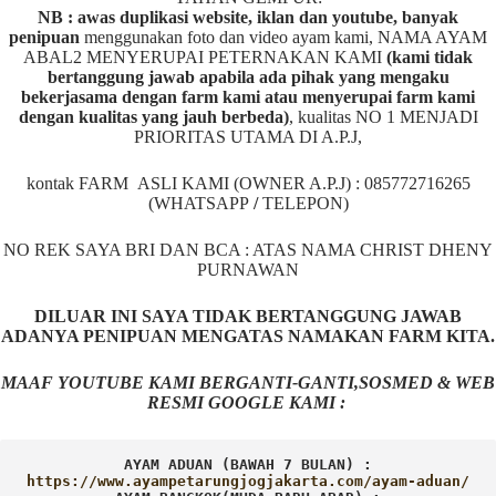
NB : awas duplikasi website, iklan dan youtube, banyak
penipuan
menggunakan foto dan video ayam kami, NAMA AYAM
ABAL2 MENYERUPAI PETERNAKAN KAMI
(kami tidak
bertanggung jawab apabila ada pihak yang mengaku
bekerjasama dengan farm kami atau menyerupai farm kami
dengan kualitas yang jauh berbeda)
,
kualitas NO 1 MENJADI
PRIORITAS UTAMA DI A.P.J,
kontak FARM ASLI KAMI (OWNER A.P.J) : 085772716265
(WHATSAPP
/
TELEPON)
NO REK SAYA BRI DAN BCA : ATAS NAMA CHRIST DHENY
PURNAWAN
DILUAR INI SAYA TIDAK BERTANGGUNG JAWAB
ADANYA PENIPUAN MENGATAS NAMAKAN FARM KITA.
MAAF YOUTUBE KAMI BERGANTI-GANTI,SOSMED & WEB
RESMI GOOGLE KAMI :
AYAM ADUAN (BAWAH 7 BULAN) :