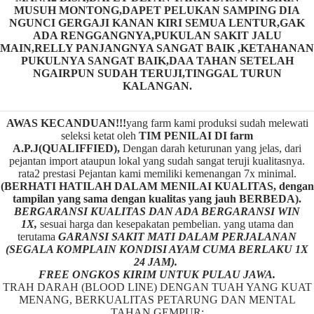
MUSUH MONTONG,DAPET PELUKAN SAMPING DIA
NGUNCI GERGAJI KANAN KIRI SEMUA LENTUR,GAK
ADA RENGGANGNYA,PUKULAN SAKIT JALU
MAIN,RELLY PANJANGNYA SANGAT BAIK ,KETAHANAN
PUKULNYA SANGAT BAIK,DAA TAHAN SETELAH
NGAIRPUN SUDAH TERUJI,TINGGAL TURUN
KALANGAN.
AWAS KECANDUAN!!!
yang farm kami produksi sudah melewati
seleksi ketat oleh
TIM
P
ENILAI DI farm
A.P.J(QUALIFFIED),
Dengan darah keturunan yang jelas, dari
pejantan import ataupun lokal yang sudah sangat teruji kualitasnya.
rata2 prestasi Pejantan kami memiliki kemenangan 7x minimal.
(BERHATI HATILAH DALAM MENILAI KUALITAS, dengan
tampilan yang sama dengan kualitas yang jauh BERBEDA).
BERGARANSI KUALITAS DAN ADA BERGARANSI WIN
1X,
sesuai harga dan kesepakatan pembelian. yang utama dan
terutama
GARANSI SAKIT MATI DALAM PERJALANAN
(SEGALA KOMPLAIN KONDISI AYAM CUMA BERLAKU 1X
24 JAM).
FREE ONGKOS KIRIM UNTUK PULAU JAWA.
TRAH DARAH (BLOOD LINE) DENGAN TUAH YANG KUAT
MENANG, BERKUALITAS PETARUNG DAN MENTAL
TAHAN GEMPUR: