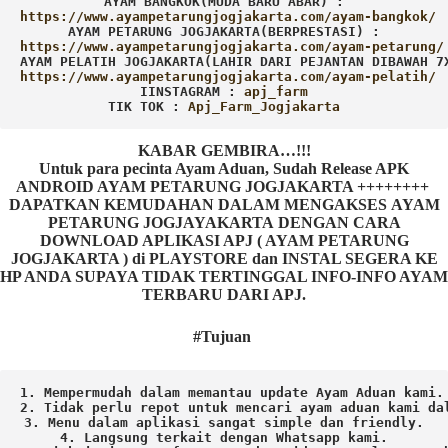
AYAM BANGKOK(MUDA BARU ABAR) :
AYAM PETARUNG JOGJAKARTA(BERPRESTASI) :
AYAM PELATIH JOGJAKARTA(LAHIR DARI PEJANTAN DIBAWAH 7
IINSTAGRAM : 
TIK TOK : 
Apj_Farm_Jogjakarta
KABAR GEMBIRA…!!!
Untuk para pecinta Ayam Aduan, Sudah Release APK
ANDROID AYAM PETARUNG JOGJAKARTA ++++++++
DAPATKAN KEMUDAHAN DALAM MENGAKSES AYAM
PETARUNG JOGJAYAKARTA DENGAN CARA
DOWNLOAD APLIKASI APJ ( AYAM PETARUNG
JOGJAKARTA ) di PLAYSTORE dan INSTAL SEGERA KE
HP ANDA SUPAYA TIDAK TERTINGGAL INFO-INFO AYAM
TERBARU DARI APJ.
#Tujuan
1. Mempermudah dalam memantau update Ayam Aduan kami.

2. Tidak perlu repot untuk mencari ayam aduan kami dal
3. Menu dalam aplikasi sangat simple dan friendly.

4. Langsung terkait dengan Whatsapp kami.
