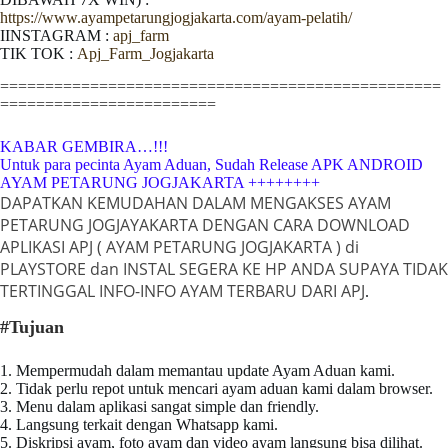
https://www.ayampetarungjogjakarta.com/ayam-pelatih/
IINSTAGRAM :
apj_farm
TIK TOK :
Apj_Farm_Jogjakarta
=================================================
========================
KABAR GEMBIRA…!!!
Untuk para pecinta Ayam Aduan, Sudah Release APK ANDROID
AYAM PETARUNG JOGJAKARTA ++++++++
DAPATKAN KEMUDAHAN DALAM MENGAKSES
AYAM
PETARUNG JOGJAYAKARTA
DENGAN CARA DOWNLOAD
APLIKASI APJ ( AYAM PETARUNG JOGJAKARTA ) di
PLAYSTORE dan INSTAL SEGERA KE HP ANDA SUPAYA TIDAK
TERTINGGAL INFO-INFO AYAM TERBARU DARI APJ
.
#Tujuan
1. Mempermudah dalam memantau update Ayam Aduan kami.
2. Tidak perlu repot untuk mencari ayam aduan kami dalam browser.
3. Menu dalam aplikasi sangat simple dan friendly.
4. Langsung terkait dengan Whatsapp kami.
5. Diskripsi ayam, foto ayam dan video ayam langsung bisa dilihat.