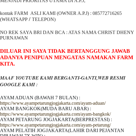
MENJADI PRIORITAS UTAMA DI A.P.J,
kontak FARM ASLI KAMI (OWNER A.P.J) : 085772716265
/
(WHATSAPP
TELEPON)
NO REK SAYA BRI DAN BCA : ATAS NAMA CHRIST DHENY
PURNAWAN
DILUAR INI SAYA TIDAK BERTANGGUNG JAWAB
ADANYA PENIPUAN MENGATAS NAMAKAN FARM
KITA.
MAAF YOUTUBE KAMI BERGANTI-GANTI,WEB RESMI
GOOGLE KAMI :
AYAM ADUAN (BAWAH 7 BULAN) :
https://www.ayampetarungjogjakarta.com/ayam-aduan/
AYAM BANGKOK(MUDA BARU ABAR) :
https://www.ayampetarungjogjakarta.com/ayam-bangkok/
AYAM PETARUNG JOGJAKARTA(BERPRESTASI) :
https://www.ayampetarungjogjakarta.com/ayam-petarung/
AYAM PELATIH JOGJAKARTA(LAHIR DARI PEJANTAN
DIBAWAH 7X WIN) :