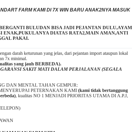
ANDART FARM KAMI DI 7X WIN BARU ANAK2NYA MASUK
BERGANTI BULUDAN BISA JADI PEJANTAN DULU,AYAM
I ENAK,PUKULANYA DIATAS RATA2,MAIN AMAN,ANTI
GGAL PAKAI.
ngan darah keturunan yang jelas, dari pejantan import ataupun lokal
gan 7x minimal.
litas yang jauh BERBEDA).
a
GARANSI SAKIT MATI DALAM PERJALANAN (SEGALA
NG DAN MENTAL TAHAN GEMPUR:
BAL2 MENYERUPAI PETERNAKAN KAMI
(kami tidak bertanggung
berbeda)
,
kualitas NO 1 MENJADI PRIORITAS UTAMA DI A.P.J,
TELEPON)
NAWAN