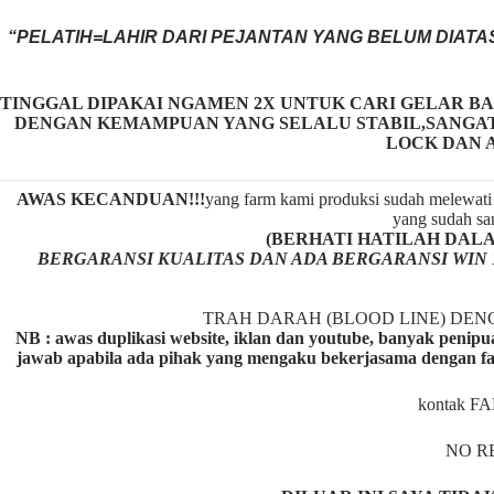
“PELATIH=LAHIR DARI PEJANTAN YANG BELUM DIATA
TINGGAL DIPAKAI NGAMEN 2X UNTUK CARI GELAR BA
DENGAN KEMAMPUAN YANG SELALU STABIL,SANGAT 
LOCK DAN A
AWAS KECANDUAN!!!
yang farm kami produksi sudah melewati 
yang sudah san
(BERHATI HATILAH DALAM M
BERGARANSI KUALITAS DAN ADA BERGARANSI WIN 
TRAH DARAH (BLOOD LINE) DE
NB : awas duplikasi website, iklan dan youtube, banyak penipu
jawab apabila ada pihak yang mengaku bekerjasama dengan fa
kontak F
NO R