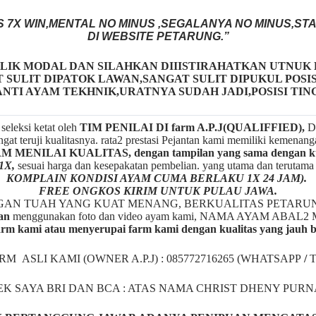
S 7X WIN,MENTAL NO MINUS ,SEGALANYA NO MINUS,ST
DI WEBSITE PETARUNG.”
LIK MODAL DAN SILAHKAN DIIISTIRAHATKAN UTNUK 
SULIT DIPATOK LAWAN,SANGAT SULIT DIPUKUL POSIS
NTI AYAM TEKHNIK,URATNYA SUDAH JADI,POSISI TIN
seleksi ketat oleh
TIM
P
ENILAI DI farm A.P.J(QUALIFFIED),
De
gat teruji kualitasnya. rata2 prestasi Pejantan kami memiliki kemenan
ENILAI KUALITAS, dengan tampilan yang sama dengan kua
1X,
sesuai harga dan kesepakatan pembelian. yang utama dan terutam
KOMPLAIN KONDISI AYAM CUMA BERLAKU 1X 24 JAM).
FREE ONGKOS KIRIM UNTUK PULAU JAWA.
NGAN TUAH YANG KUAT MENANG, BERKUALITAS PETARU
an
menggunakan foto dan video ayam kami, NAMA AYAM A
rm kami atau menyerupai farm kami dengan kualitas yang jauh 
ARM ASLI KAMI (OWNER A.P.J) : 085772716265 (WHATSAPP
/
EK SAYA BRI DAN BCA : ATAS NAMA CHRIST DHENY PUR