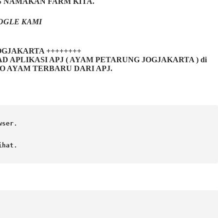
S NAMAKAN FARM KITA.
OGLE KAMI
 JOGJAKARTA ++++++++
LIKASI APJ ( AYAM PETARUNG JOGJAKARTA ) di
FO AYAM TERBARU DARI APJ.
ser.

hat. 
