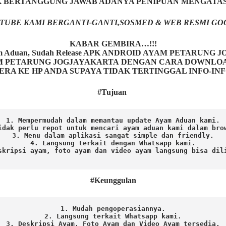
AK BERTANGGUNG JAWAB ADANYA PENIPUAN MENGATA
TUBE KAMI BERGANTI-GANTI,SOSMED & WEB RESMI GO
KABAR GEMBIRA…!!!
Ayam Aduan, Sudah Release APK ANDROID AYAM PETARUNG
ETARUNG JOGJAYAKARTA DENGAN CARA DOWNLOAD AP
ERA KE HP ANDA SUPAYA TIDAK TERTINGGAL INFO-IN
#Tujuan
1. Mempermudah dalam memantau update Ayam Aduan kami.

idak perlu repot untuk mencari ayam aduan kami dalam brow
3. Menu dalam aplikasi sangat simple dan friendly.

4. Langsung terkait dengan Whatsapp kami.

skripsi ayam, foto ayam dan video ayam langsung bisa dili
#Keunggulan
1. Mudah pengoperasiannya.
2. Langsung terkait Whatsapp kami.

3. Deskripsi Ayam, Foto Ayam dan Video Ayam tersedia.
