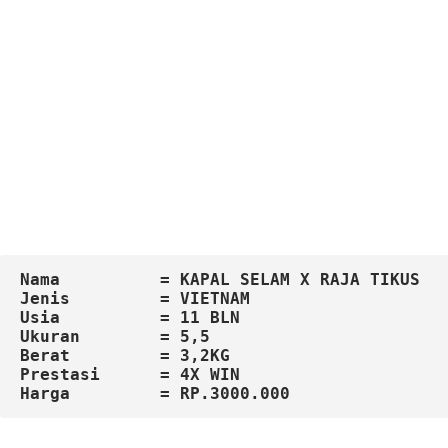
Nama          = KAPAL SELAM X RAJA TIKUS
Jenis         = VIETNAM
Usia          = 11 BLN
Ukuran        = 5,5

Berat         = 3,2KG

Harga         = RP.3000.000