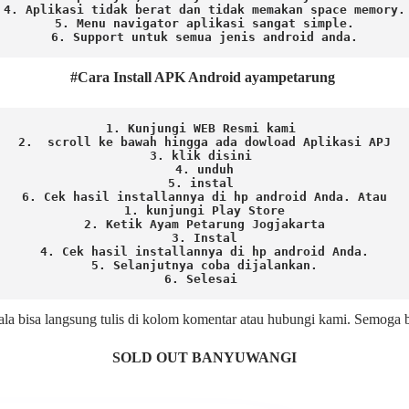
4. Aplikasi tidak berat dan tidak memakan space memory.

5. Menu navigator aplikasi sangat simple.

6. Support untuk semua jenis android anda.
#Cara Install APK Android ayampetarung
1. Kunjungi WEB Resmi kami 
2.  scroll ke bawah hingga ada dowload Aplikasi APJ
3. klik disini 
4. unduh
5. instal 
6. Cek hasil installannya di hp android Anda. 
Atau

1. kunjungi Play Store

2. Ketik Ayam Petarung Jogjakarta

3. Instal

4. Cek hasil installannya di hp android Anda.

5. Selanjutnya coba dijalankan.

6. Selesai 
ala bisa langsung tulis di kolom komentar atau hubungi kami. Semoga
SOLD OUT BANYUWANGI