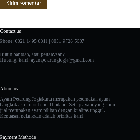
Kirim Komentar
Contact us
Phone: 0821-1495-8311 | 0831-9726-5687
Butuh bantuan, atau pertanyaan?
Hubungi kami:
ayampetarungjogja@gmail.com
About us
Ayam Petarung Jogjakarta merupakan peternakan ayam
bangkok asli import dari Thailand. Setiap ayam yang kami
jual merupakan ayam pilihan dengan kualitas unggul.
Kepuasan pelanggan adalah prioritas kami.
Payment Methode