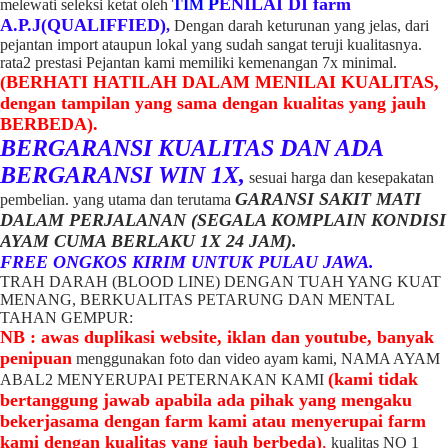
P
ENILAI DI farm
melewati seleksi ketat oleh
TIM
A.P.J(QUALIFFIED)
,
Dengan darah keturunan yang jelas, dari
pejantan import ataupun lokal yang sudah sangat teruji kualitasnya.
rata2 prestasi Pejantan kami memiliki kemenangan 7x minimal.
(BERHATI HATILAH DALAM MENILAI KUALITAS,
dengan tampilan yang sama dengan kualitas yang jauh
BERBEDA).
BERGARANSI KUALITAS DAN ADA
BERGARANSI WIN 1X,
sesuai harga dan kesepakatan
GARANSI SAKIT MATI
pembelian. yang utama dan terutama
DALAM PERJALANAN (SEGALA KOMPLAIN KONDISI
AYAM CUMA BERLAKU 1X 24 JAM).
FREE ONGKOS KIRIM UNTUK PULAU JAWA.
TRAH DARAH (BLOOD LINE) DENGAN TUAH YANG KUAT
MENANG, BERKUALITAS PETARUNG DAN MENTAL
TAHAN GEMPUR:
NB : awas duplikasi website, iklan dan youtube, banyak
penipuan
menggunakan foto dan video ayam kami, NAMA AYAM
(kami tidak
ABAL2 MENYERUPAI PETERNAKAN KAMI
bertanggung jawab apabila ada pihak yang mengaku
bekerjasama dengan farm kami atau menyerupai farm
kami dengan kualitas yang jauh berbeda)
,
kualitas NO 1