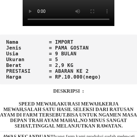
Nama          = IMPORT
Jenis         = PAMA GOSTAN
Usia          = 9 BULAN
Ukuran        = 5

Berat         = 2,9 KG

Harga         = RP.10.000(nego)
DESKRIPSI :
SPEED MEWAH,AKURASI MEWAH,KERJA
MEWAH,SALAH SATU HASIL SELEKSI DARI RATUSAN
AYAM DI FARM TERSEBUT.BISA UNTUK NGAMEN MASA
DEPAN TRAH AYAM MAHAL,NO MINUS SANGAT
SEHAT,TINGGAL MELANJUTKAN RAWATAN.
AWAS KECANDUAN!!!
yang farm kami produksi sudah melewati