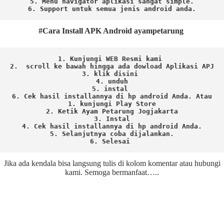
5. Menu navigator aplikasi sangat simple.

6. Support untuk semua jenis android anda.
#Cara Install APK Android ayampetarung
1. Kunjungi WEB Resmi kami 
2.  scroll ke bawah hingga ada dowload Aplikasi APJ
3. klik disini 
4. unduh
5. instal 
6. Cek hasil installannya di hp android Anda. 
Atau

1. kunjungi Play Store

2. Ketik Ayam Petarung Jogjakarta

3. Instal

4. Cek hasil installannya di hp android Anda.

5. Selanjutnya coba dijalankan.

6. Selesai 
Jika ada kendala bisa langsung tulis di kolom komentar atau hubungi
kami. Semoga bermanfaat…..