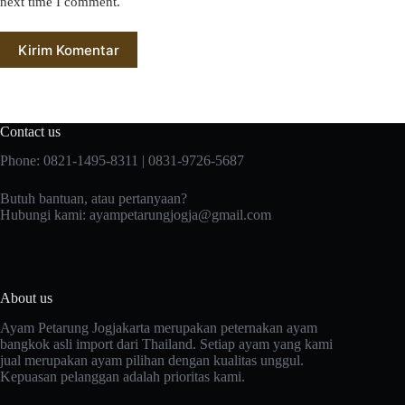
next time I comment.
Kirim Komentar
Contact us
Phone: 0821-1495-8311 | 0831-9726-5687
Butuh bantuan, atau pertanyaan?
Hubungi kami:
ayampetarungjogja@gmail.com
About us
Ayam Petarung Jogjakarta merupakan peternakan ayam
bangkok asli import dari Thailand. Setiap ayam yang kami
jual merupakan ayam pilihan dengan kualitas unggul.
Kepuasan pelanggan adalah prioritas kami.