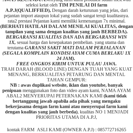
seleksi ketat oleh
TIM
P
ENILAI DI farm
A.P.J(QUALIFFIED),
Dengan darah keturunan yang jelas, dari
pejantan import ataupun lokal yang sudah sangat teruji kualitasnya.
rata2 prestasi Pejantan kami memiliki kemenangan 7x minimal.
(BERHATI HATILAH DALAM MENILAI KUALITAS, dengan
tampilan yang sama dengan kualitas yang jauh BERBEDA).
BERGARANSI KUALITAS DAN ADA BERGARANSI WIN
1X,
sesuai harga dan kesepakatan pembelian. yang utama dan
terutama
GARANSI SAKIT MATI DALAM PERJALANAN
(SEGALA KOMPLAIN KONDISI AYAM CUMA BERLAKU 1X
24 JAM).
FREE ONGKOS KIRIM UNTUK PULAU JAWA.
TRAH DARAH (BLOOD LINE) DENGAN TUAH YANG KUAT
MENANG, BERKUALITAS PETARUNG DAN MENTAL
TAHAN GEMPUR:
NB : awas duplikasi website, iklan dan youtube, banyak
penipuan
menggunakan foto dan video ayam kami, NAMA AYAM
ABAL2 MENYERUPAI PETERNAKAN KAMI
(kami tidak
bertanggung jawab apabila ada pihak yang mengaku
bekerjasama dengan farm kami atau menyerupai farm kami
dengan kualitas yang jauh berbeda)
,
kualitas NO 1 MENJADI
PRIORITAS UTAMA DI A.P.J,
kontak FARM ASLI KAMI (OWNER A.P.J) : 085772716265