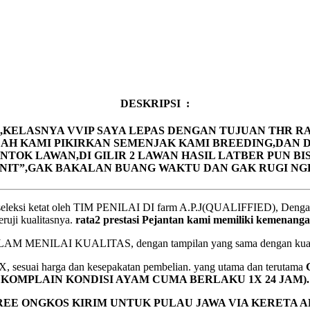
DESKRIPSI :
,KELASNYA VVIP SAYA LEPAS DENGAN TUJUAN THR R
DAH KAMI PIKIRKAN SEMENJAK KAMI BREEDING,DAN
ONTOK LAWAN,DI GILIR 2 LAWAN HASIL LATBER PUN
ENIT”,GAK BAKALAN BUANG WAKTU DAN GAK RUGI NGE
i ketat oleh TIM PENILAI DI farm A.P.J(QUALIFFIED), Dengan dara
eruji kualitasnya.
rata2 prestasi Pejantan kami memiliki kemenanga
 MENILAI KUALITAS, dengan tampilan yang sama dengan kuali
harga dan kesepakatan pembelian. yang utama dan terutama
KOMPLAIN KONDISI AYAM CUMA BERLAKU 1X 24 JAM).
REE ONGKOS KIRIM UNTUK PULAU JAWA VIA KERETA AP