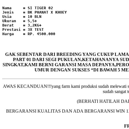
Nama     = SI TIGER 02  

Jenis    = BK PHANAT X KHOEY 

Usia     = 10 BLN 

Ukuran   = 5,5+

Berat    = 3,2KG+

Prestasi = 3X TEST

Harga    = RP. 4500.000
GAK SEBENTAR DARI BREEDING YANG CUKUP LAMA
PART 01 DARI SEGI PUKULAN,KETAHANANYA SU
SINGKAT,KAMI BERNI GARANSI MASA DEPANYA,PER
UMUR DENGAN SUKSES “DI BAWAH 5 M
AWAS KECANDUAN!!!yang farm kami produksi sudah melewati seleks
sudah sangat t
(BERHATI HATILAH DALAM
BERGARANSI KUALITAS DAN ADA BERGARANSI WIN 1X, sesuai 
F