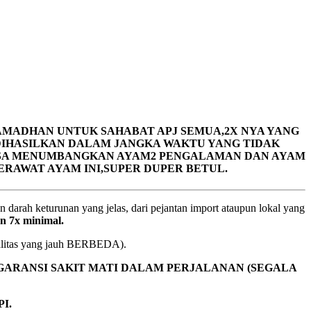
AMADHAN UNTUK SAHABAT APJ SEMUA,2X NYA YANG
 DIHASILKAN DALAM JANGKA WAKTU YANG TIDAK
 BISA MENUMBANGKAN AYAM2 PENGALAMAN DAN AYAM
RAWAT AYAM INI,SUPER DUPER BETUL.
h keturunan yang jelas, dari pejantan import ataupun lokal yang
n 7x minimal.
tas yang jauh BERBEDA).
GARANSI SAKIT MATI DALAM PERJALANAN (SEGALA
I.