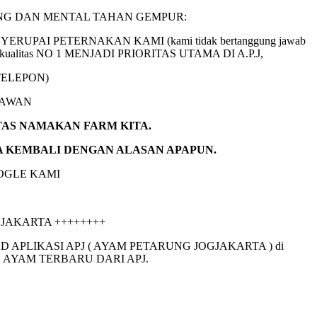
NG DAN MENTAL TAHAN GEMPUR:
2 MENYERUPAI PETERNAKAN KAMI (kami tidak bertanggung jawab
eda), kualitas NO 1 MENJADI PRIORITAS UTAMA DI A.P.J,
 TELEPON)
NAWAN
TAS NAMAKAN FARM KITA.
TA KEMBALI DENGAN ALASAN APAPUN.
OGLE KAMI
OGJAKARTA ++++++++
IKASI APJ ( AYAM PETARUNG JOGJAKARTA ) di
 AYAM TERBARU DARI APJ.