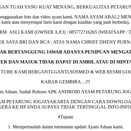
NGAN TUAH YANG KUAT MENANG, BERKUALITAS PETARU
nipuan menggunakan foto dan video ayam kami, NAMA AYAM ABAL
rm kami atau menyerupai farm kami dengan kualitas yang jauh berb
ARM ASLI KAMI (OWNER A.P.J) : 085772716265 (WHATSAPP /
EK SAYA BRI DAN BCA : ATAS NAMA CHRIST DHENY PUR
IDAK BERTANGGUNG JAWAB ADANYA PENIPUAN MENGA
FER DAN MASUK TIDAK DAPAT DI AMBIL ATAU DI MIN
TUBE KAMI BERGANTI-GANTI,SOSMED & WEB RESMI GO
KABAR GEMBIRA…!!!
a Ayam Aduan, Sudah Release APK ANDROID AYAM PETARUNG J
PETARUNG JOGJAYAKARTA DENGAN CARA DOWNLOAD APL
EGERA KE HP ANDA SUPAYA TIDAK TERTINGGAL INFO-INFO
#Tujuan
1. Mempermudah dalam memantau update Ayam Aduan kami.