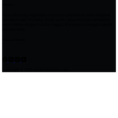
About us
Ayam Petarung Jogjakarta merupakan peternakan ayam bangkok
asli import dari Thailand. Setiap ayam yang kami jual merupakan
ayam pilihan dengan kualitas unggul. Kepuasan pelanggan adalah
prioritas kami.
Payment Methode
Copyright © 2026 Ayam Petarung Jogja