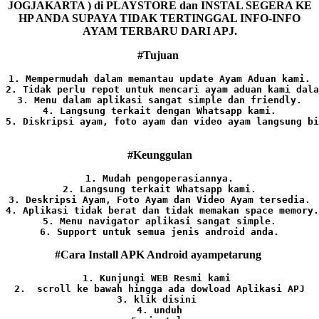
JOGJAKARTA ) di PLAYSTORE dan INSTAL SEGERA KE
HP ANDA SUPAYA TIDAK TERTINGGAL INFO-INFO
AYAM TERBARU DARI APJ.
#Tujuan
1. Mempermudah dalam memantau update Ayam Aduan kami.

2. Tidak perlu repot untuk mencari ayam aduan kami dala
3. Menu dalam aplikasi sangat simple dan friendly.

4. Langsung terkait dengan Whatsapp kami.

5. Diskripsi ayam, foto ayam dan video ayam langsung bi
#Keunggulan
1. Mudah pengoperasiannya.
2. Langsung terkait Whatsapp kami.

3. Deskripsi Ayam, Foto Ayam dan Video Ayam tersedia.

4. Aplikasi tidak berat dan tidak memakan space memory.

5. Menu navigator aplikasi sangat simple.

6. Support untuk semua jenis android anda.
#Cara Install APK Android ayampetarung
1. Kunjungi WEB Resmi kami 
2.  scroll ke bawah hingga ada dowload Aplikasi APJ
3. klik disini 
4. unduh