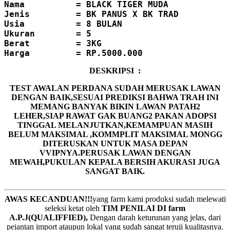
Nama          = BLACK TIGER MUDA
Jenis         = BK PANUS X BK TRAD
Usia          = 8 BULAN
Ukuran        = 5
Berat         = 3KG
DESKRIPSI :
TEST AWALAN PERDANA SUDAH MERUSAK LAWAN
DENGAN BAIK,SESUAI PREDIKSI BAHWA TRAH INI
MEMANG BANYAK BIKIN LAWAN PATAH2
LEHER,SIAP RAWAT GAK BUANG2 PAKAN ADOPSI
TINGGAL MELANJUTKAN,KEMAMPUAN MASIH
BELUM MAKSIMAL ,KOMMPLIT MAKSIMAL MONGG
DITERUSKAN UNTUK MASA DEPAN
VVIPNYA.PERUSAK LAWAN DENGAN
MEWAH,PUKULAN KEPALA BERSIH AKURASI JUGA
SANGAT BAIK.
AWAS KECANDUAN!!!
yang farm kami produksi sudah melewati
seleksi ketat oleh
TIM
P
ENILAI DI farm
A.P.J(QUALIFFIED),
Dengan darah keturunan yang jelas, dari
pejantan import ataupun lokal yang sudah sangat teruji kualitasnya.