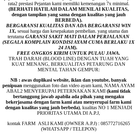
rata2 prestasi Pejantan kami memiliki kemenangan 7x minimal.
(BERHATI HATILAH DALAM MENILAI KUALITAS,
dengan tampilan yang sama dengan kualitas yang jauh
BERBEDA).
BERGARANSI KUALITAS DAN ADA BERGARANSI WIN
1X,
sesuai harga dan kesepakatan pembelian. yang utama dan
terutama
GARANSI SAKIT MATI DALAM PERJALANAN
(SEGALA KOMPLAIN KONDISI AYAM CUMA BERLAKU 1X
24 JAM).
FREE ONGKOS KIRIM UNTUK PULAU JAWA.
TRAH DARAH (BLOOD LINE) DENGAN TUAH YANG
KUAT MENANG, BERKUALITAS PETARUNG DAN
MENTAL TAHAN GEMPUR:
NB : awas duplikasi website, iklan dan youtube, banyak
penipuan
menggunakan foto dan video ayam kami, NAMA AYAM
ABAL2 MENYERUPAI PETERNAKAN KAMI
(kami tidak
bertanggung jawab apabila ada pihak yang mengaku
bekerjasama dengan farm kami atau menyerupai farm kami
dengan kualitas yang jauh berbeda)
,
kualitas NO 1 MENJADI
PRIORITAS UTAMA DI A.P.J,
kontak FARM ASLI KAMI (OWNER A.P.J) : 085772716265
(WHATSAPP
/
TELEPON)