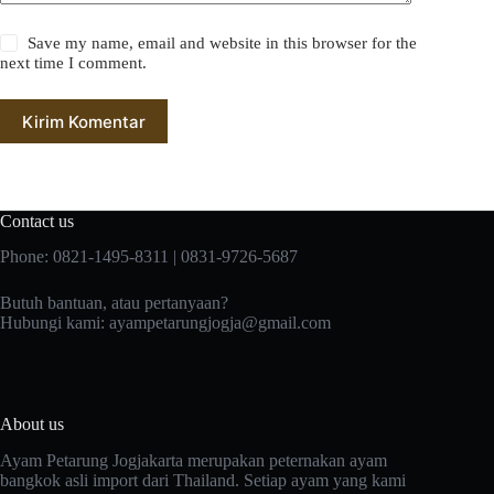
Save my name, email and website in this browser for the
next time I comment.
Kirim Komentar
Contact us
Phone: 0821-1495-8311 | 0831-9726-5687
Butuh bantuan, atau pertanyaan?
Hubungi kami:
ayampetarungjogja@gmail.com
About us
Ayam Petarung Jogjakarta merupakan peternakan ayam
bangkok asli import dari Thailand. Setiap ayam yang kami