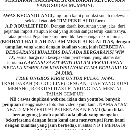
PERSIAPAN MAKSIMAL ,JUGA DARAH KETURUNAN
YANG SUDAH MUMPUNI.
AWAS KECANDUAN!!!
yang farm kami produksi sudah melewati
seleksi ketat oleh
TIM
P
ENILAI DI farm
A.P.J(QUALIFFIED),
Dengan darah keturunan yang jelas, dari
pejantan import ataupun lokal yang sudah sangat teruji kualitasnya.
rata2 prestasi Pejantan kami memiliki kemenangan 7x minimal.
(BERHATI HATILAH DALAM MENILAI KUALITAS, dengan
tampilan yang sama dengan kualitas yang jauh BERBEDA).
BERGARANSI KUALITAS DAN ADA BERGARANSI WIN
1X,
sesuai harga dan kesepakatan pembelian. yang utama dan
terutama
GARANSI SAKIT MATI DALAM PERJALANAN
(SEGALA KOMPLAIN KONDISI AYAM CUMA BERLAKU 1X
24 JAM).
FREE ONGKOS KIRIM UNTUK PULAU JAWA.
TRAH DARAH (BLOOD LINE) DENGAN TUAH YANG KUAT
MENANG, BERKUALITAS PETARUNG DAN MENTAL
TAHAN GEMPUR:
NB : awas duplikasi website, iklan dan youtube, banyak
penipuan
menggunakan foto dan video ayam kami, NAMA AYAM
ABAL2 MENYERUPAI PETERNAKAN KAMI
(kami tidak
bertanggung jawab apabila ada pihak yang mengaku
bekerjasama dengan farm kami atau menyerupai farm kami
dengan kualitas yang jauh berbeda)
,
kualitas NO 1 MENJADI