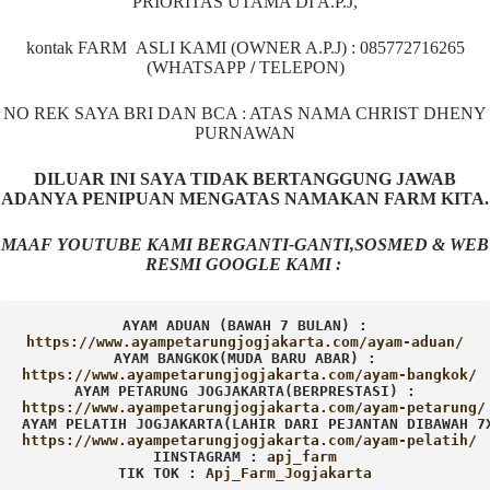
PRIORITAS UTAMA DI A.P.J,
kontak FARM ASLI KAMI (OWNER A.P.J) : 085772716265
(WHATSAPP
/
TELEPON)
NO REK SAYA BRI DAN BCA : ATAS NAMA CHRIST DHENY
PURNAWAN
DILUAR INI SAYA TIDAK BERTANGGUNG JAWAB
ADANYA PENIPUAN MENGATAS NAMAKAN FARM KITA.
MAAF YOUTUBE KAMI BERGANTI-GANTI,SOSMED & WEB
RESMI GOOGLE KAMI :
AYAM ADUAN (BAWAH 7 BULAN) :
AYAM BANGKOK(MUDA BARU ABAR) :
AYAM PETARUNG JOGJAKARTA(BERPRESTASI) :
AYAM PELATIH JOGJAKARTA(LAHIR DARI PEJANTAN DIBAWAH 7
IINSTAGRAM : 
TIK TOK : 
Apj_Farm_Jogjakarta