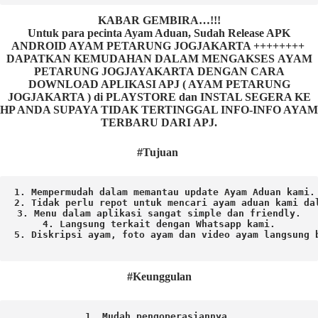
KABAR GEMBIRA…!!!
Untuk para pecinta Ayam Aduan, Sudah Release APK
ANDROID AYAM PETARUNG JOGJAKARTA ++++++++
DAPATKAN KEMUDAHAN DALAM MENGAKSES AYAM
PETARUNG JOGJAYAKARTA DENGAN CARA
DOWNLOAD APLIKASI APJ ( AYAM PETARUNG
JOGJAKARTA ) di PLAYSTORE dan INSTAL SEGERA KE
HP ANDA SUPAYA TIDAK TERTINGGAL INFO-INFO AYAM
TERBARU DARI APJ.
#Tujuan
1. Mempermudah dalam memantau update Ayam Aduan kami.

2. Tidak perlu repot untuk mencari ayam aduan kami dal
3. Menu dalam aplikasi sangat simple dan friendly.

4. Langsung terkait dengan Whatsapp kami.

5. Diskripsi ayam, foto ayam dan video ayam langsung b
#Keunggulan
1. Mudah pengoperasiannya.