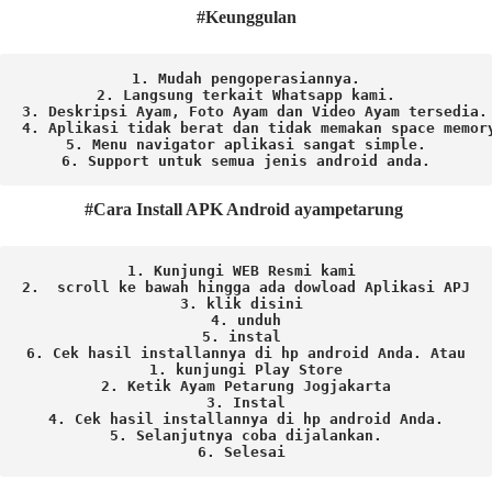
#Keunggulan
1. Mudah pengoperasiannya.
2. Langsung terkait Whatsapp kami.

3. Deskripsi Ayam, Foto Ayam dan Video Ayam tersedia.

4. Aplikasi tidak berat dan tidak memakan space memory
5. Menu navigator aplikasi sangat simple.

6. Support untuk semua jenis android anda.
#Cara Install APK Android ayampetarung
1. Kunjungi WEB Resmi kami 
2.  scroll ke bawah hingga ada dowload Aplikasi APJ
3. klik disini 
4. unduh
5. instal 
6. Cek hasil installannya di hp android Anda. 
Atau

1. kunjungi Play Store

2. Ketik Ayam Petarung Jogjakarta

3. Instal

4. Cek hasil installannya di hp android Anda.

5. Selanjutnya coba dijalankan.

6. Selesai 