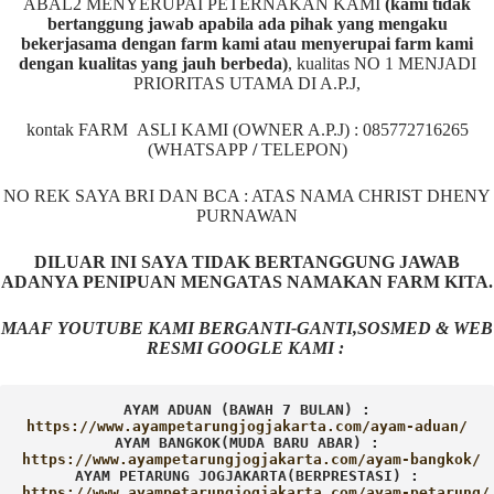
ABAL2 MENYERUPAI PETERNAKAN KAMI
(kami tidak
bertanggung jawab apabila ada pihak yang mengaku
bekerjasama dengan farm kami atau menyerupai farm kami
dengan kualitas yang jauh berbeda)
,
kualitas NO 1 MENJADI
PRIORITAS UTAMA DI A.P.J,
kontak FARM ASLI KAMI (OWNER A.P.J) : 085772716265
(WHATSAPP
/
TELEPON)
NO REK SAYA BRI DAN BCA : ATAS NAMA CHRIST DHENY
PURNAWAN
DILUAR INI SAYA TIDAK BERTANGGUNG JAWAB
ADANYA PENIPUAN MENGATAS NAMAKAN FARM KITA.
MAAF YOUTUBE KAMI BERGANTI-GANTI,SOSMED & WEB
RESMI GOOGLE KAMI :
AYAM ADUAN (BAWAH 7 BULAN) :
AYAM BANGKOK(MUDA BARU ABAR) :
AYAM PETARUNG JOGJAKARTA(BERPRESTASI) :