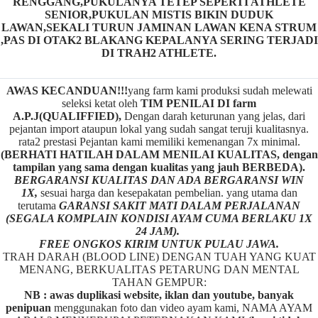
RENGGANG,PUKULANYA TETEP SEPERTI ATHLETE
SENIOR,PUKULAN MISTIS BIKIN DUDUK
LAWAN,SEKALI TURUN JAMINAN LAWAN KENA STRUM
,PAS DI OTAK2 BLAKANG KEPALANYA SERING TERJADI
DI TRAH2 ATHLETE.
AWAS KECANDUAN!!!
yang farm kami produksi sudah melewati
seleksi ketat oleh
TIM
P
ENILAI DI farm
A.P.J(QUALIFFIED),
Dengan darah keturunan yang jelas, dari
pejantan import ataupun lokal yang sudah sangat teruji kualitasnya.
rata2 prestasi Pejantan kami memiliki kemenangan 7x minimal.
(BERHATI HATILAH DALAM MENILAI KUALITAS, dengan
tampilan yang sama dengan kualitas yang jauh BERBEDA).
BERGARANSI KUALITAS DAN ADA BERGARANSI WIN
1X,
sesuai harga dan kesepakatan pembelian. yang utama dan
terutama
GARANSI SAKIT MATI DALAM PERJALANAN
(SEGALA KOMPLAIN KONDISI AYAM CUMA BERLAKU 1X
24 JAM).
FREE ONGKOS KIRIM UNTUK PULAU JAWA.
TRAH DARAH (BLOOD LINE) DENGAN TUAH YANG KUAT
MENANG, BERKUALITAS PETARUNG DAN MENTAL
TAHAN GEMPUR:
NB : awas duplikasi website, iklan dan youtube, banyak
penipuan
menggunakan foto dan video ayam kami, NAMA AYAM