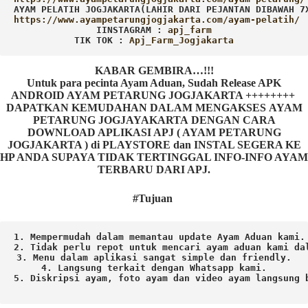
AYAM PELATIH JOGJAKARTA(LAHIR DARI PEJANTAN DIBAWAH 7
IINSTAGRAM : 
TIK TOK : 
Apj_Farm_Jogjakarta
KABAR GEMBIRA…!!!
Untuk para pecinta Ayam Aduan, Sudah Release APK
ANDROID AYAM PETARUNG JOGJAKARTA ++++++++
DAPATKAN KEMUDAHAN DALAM MENGAKSES AYAM
PETARUNG JOGJAYAKARTA DENGAN CARA
DOWNLOAD APLIKASI APJ ( AYAM PETARUNG
JOGJAKARTA ) di PLAYSTORE dan INSTAL SEGERA KE
HP ANDA SUPAYA TIDAK TERTINGGAL INFO-INFO AYAM
TERBARU DARI APJ.
#Tujuan
1. Mempermudah dalam memantau update Ayam Aduan kami.

2. Tidak perlu repot untuk mencari ayam aduan kami dal
3. Menu dalam aplikasi sangat simple dan friendly.

4. Langsung terkait dengan Whatsapp kami.

5. Diskripsi ayam, foto ayam dan video ayam langsung b