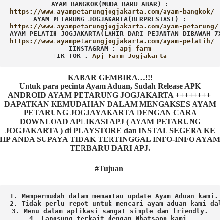
AYAM BANGKOK(MUDA BARU ABAR) :
AYAM PETARUNG JOGJAKARTA(BERPRESTASI) :
AYAM PELATIH JOGJAKARTA(LAHIR DARI PEJANTAN DIBAWAH 7
IINSTAGRAM : 
TIK TOK : 
Apj_Farm_Jogjakarta
KABAR GEMBIRA…!!!
Untuk para pecinta Ayam Aduan, Sudah Release APK
ANDROID AYAM PETARUNG JOGJAKARTA ++++++++
DAPATKAN KEMUDAHAN DALAM MENGAKSES AYAM
PETARUNG JOGJAYAKARTA DENGAN CARA
DOWNLOAD APLIKASI APJ ( AYAM PETARUNG
JOGJAKARTA ) di PLAYSTORE dan INSTAL SEGERA KE
HP ANDA SUPAYA TIDAK TERTINGGAL INFO-INFO AYAM
TERBARU DARI APJ.
#Tujuan
1. Mempermudah dalam memantau update Ayam Aduan kami.

2. Tidak perlu repot untuk mencari ayam aduan kami dal
3. Menu dalam aplikasi sangat simple dan friendly.

4. Langsung terkait dengan Whatsapp kami.
