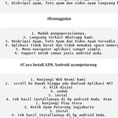
5. Diskripsi ayam, foto ayam dan video ayam langsung b
#Keunggulan
1. Mudah pengoperasiannya.
2. Langsung terkait Whatsapp kami.

3. Deskripsi Ayam, Foto Ayam dan Video Ayam tersedia.

4. Aplikasi tidak berat dan tidak memakan space memory
5. Menu navigator aplikasi sangat simple.

6. Support untuk semua jenis android anda.
#Cara Install APK Android ayampetarung
1. Kunjungi WEB Resmi kami 
2.  scroll ke bawah hingga ada dowload Aplikasi APJ
3. klik disini 
4. unduh
5. instal 
6. Cek hasil installannya di hp android Anda. 
Atau

1. kunjungi Play Store

2. Ketik Ayam Petarung Jogjakarta

3. Instal

4. Cek hasil installannya di hp android Anda.
