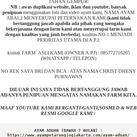
TAHAN GEMPUR:
NB : awas duplikasi website, iklan dan youtube, banyak
penipuan
menggunakan foto dan video ayam kami, NAMA AYAM
ABAL2 MENYERUPAI PETERNAKAN KAMI
(kami tidak
bertanggung jawab apabila ada pihak yang mengaku
bekerjasama dengan farm kami atau menyerupai farm kami
dengan kualitas yang jauh berbeda)
,
kualitas NO 1 MENJADI
PRIORITAS UTAMA DI A.P.J,
kontak FARM ASLI KAMI (OWNER A.P.J) : 085772716265
(WHATSAPP
/
TELEPON)
NO REK SAYA BRI DAN BCA : ATAS NAMA CHRIST DHENY
PURNAWAN
DILUAR INI SAYA TIDAK BERTANGGUNG JAWAB
ADANYA PENIPUAN MENGATAS NAMAKAN FARM KITA.
MAAF YOUTUBE KAMI BERGANTI-GANTI,SOSMED & WEB
RESMI GOOGLE KAMI :
AYAM ADUAN (BAWAH 7 BULAN) :