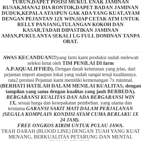
TURUN,DAPET POSISI MUKUL ENAK JAMINAN
RUSAK,MANA2 DIA RONTOK,DAPET BADAN JAMINAN
DUDUK,KEPALA ATASPUN GAK ADA YANG KUAT,AYAM
DENGAN PEJANTAN 12X WIN,SIAP CETAK ATM UNTUK
RELLY PANJANG,TULANGAN KOKOH DAN
KASAR,TADAH DIPASTIKAN JAMINAN
AMAN,PUKULANYA SEKALI LG FULL DOMINAN TANPA
OBAT.
AWAS KECANDUAN!!!
yang farm kami produksi sudah melewati
seleksi ketat oleh
TIM
P
ENILAI DI farm
A.P.J(QUALIFFIED),
Dengan darah keturunan yang jelas, dari
pejantan import ataupun lokal yang sudah sangat teruji kualitasnya.
rata2 prestasi Pejantan kami memiliki kemenangan 7x minimal.
(BERHATI HATILAH DALAM MENILAI KUALITAS, dengan
tampilan yang sama dengan kualitas yang jauh BERBEDA).
BERGARANSI KUALITAS DAN ADA BERGARANSI WIN
1X,
sesuai harga dan kesepakatan pembelian. yang utama dan
terutama
GARANSI SAKIT MATI DALAM PERJALANAN
(SEGALA KOMPLAIN KONDISI AYAM CUMA BERLAKU 1X
24 JAM).
FREE ONGKOS KIRIM UNTUK PULAU JAWA.
TRAH DARAH (BLOOD LINE) DENGAN TUAH YANG KUAT
MENANG, BERKUALITAS PETARUNG DAN MENTAL