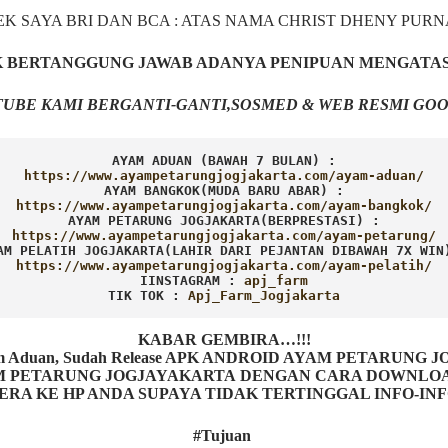
EK SAYA BRI DAN BCA : ATAS NAMA CHRIST DHENY PUR
AK BERTANGGUNG JAWAB ADANYA PENIPUAN MENGATA
UBE KAMI BERGANTI-GANTI,SOSMED & WEB RESMI GOO
AYAM ADUAN (BAWAH 7 BULAN) :
AYAM BANGKOK(MUDA BARU ABAR) :
AYAM PETARUNG JOGJAKARTA(BERPRESTASI) :
AM PELATIH JOGJAKARTA(LAHIR DARI PEJANTAN DIBAWAH 7X WIN
IINSTAGRAM : 
TIK TOK : 
Apj_Farm_Jogjakarta
KABAR GEMBIRA…!!!
Ayam Aduan, Sudah Release APK ANDROID AYAM PETARUNG
ETARUNG JOGJAYAKARTA DENGAN CARA DOWNLOAD AP
ERA KE HP ANDA SUPAYA TIDAK TERTINGGAL INFO-IN
#Tujuan