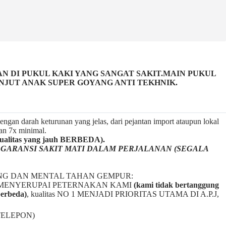
 DI PUKUL KAKI YANG SANGAT SAKIT.MAIN PUKUL
ANJUT ANAK SUPER GOYANG ANTI TEKHNIK.
ngan darah keturunan yang jelas, dari pejantan import ataupun lokal
gan 7x minimal.
litas yang jauh BERBEDA).
a
GARANSI SAKIT MATI DALAM PERJALANAN (SEGALA
NG DAN MENTAL TAHAN GEMPUR:
BAL2 MENYERUPAI PETERNAKAN KAMI
(kami tidak bertanggung
berbeda)
,
kualitas NO 1 MENJADI PRIORITAS UTAMA DI A.P.J,
TELEPON)