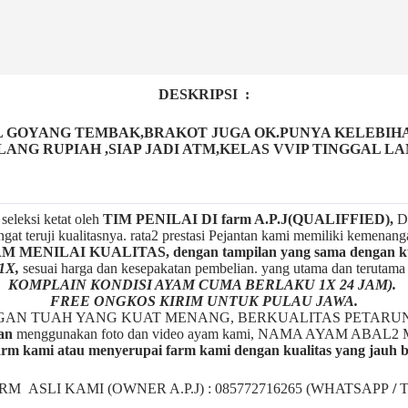
DESKRIPSI :
GOYANG TEMBAK,BRAKOT JUGA OK.PUNYA KELEBIHAN
LANG RUPIAH ,SIAP JADI ATM,KELAS VVIP TINGGAL L
seleksi ketat oleh
TIM
P
ENILAI DI farm A.P.J(QUALIFFIED),
De
gat teruji kualitasnya. rata2 prestasi Pejantan kami memiliki kemenan
ENILAI KUALITAS, dengan tampilan yang sama dengan kua
1X,
sesuai harga dan kesepakatan pembelian. yang utama dan terutam
KOMPLAIN KONDISI AYAM CUMA BERLAKU 1X 24 JAM).
FREE ONGKOS KIRIM UNTUK PULAU JAWA.
NGAN TUAH YANG KUAT MENANG, BERKUALITAS PETARU
an
menggunakan foto dan video ayam kami, NAMA AYAM A
rm kami atau menyerupai farm kami dengan kualitas yang jauh 
ARM ASLI KAMI (OWNER A.P.J) : 085772716265 (WHATSAPP
/