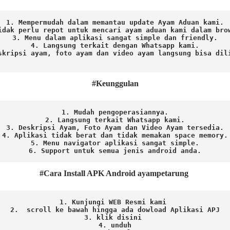
1. Mempermudah dalam memantau update Ayam Aduan kami.

idak perlu repot untuk mencari ayam aduan kami dalam brow
3. Menu dalam aplikasi sangat simple dan friendly.

4. Langsung terkait dengan Whatsapp kami.

skripsi ayam, foto ayam dan video ayam langsung bisa dili
#Keunggulan
1. Mudah pengoperasiannya.
2. Langsung terkait Whatsapp kami.

3. Deskripsi Ayam, Foto Ayam dan Video Ayam tersedia.

4. Aplikasi tidak berat dan tidak memakan space memory.

5. Menu navigator aplikasi sangat simple.

6. Support untuk semua jenis android anda.
#Cara Install APK Android ayampetarung
1. Kunjungi WEB Resmi kami 
2.  scroll ke bawah hingga ada dowload Aplikasi APJ
3. klik disini 
4. unduh