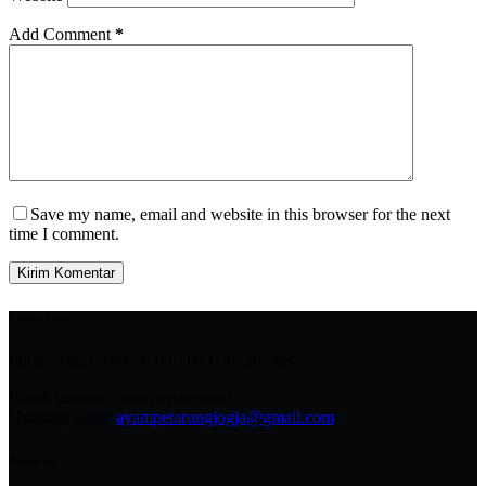
Add Comment
*
Save my name, email and website in this browser for the next
time I comment.
Kirim Komentar
Contact us
Phone: 0821-1495-8311 | 0831-9726-5687
Butuh bantuan, atau pertanyaan?
Hubungi kami:
ayampetarungjogja@gmail.com
About us