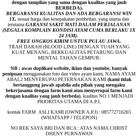
dengan tampilan yang sama dengan kualitas yang jauh
BERBEDA).
BERGARANSI KUALITAS DAN ADA BERGARANSI WIN
1X,
sesuai harga dan kesepakatan pembelian. yang utama dan
terutama
GARANSI SAKIT MATI DALAM PERJALANAN
(SEGALA KOMPLAIN KONDISI AYAM CUMA BERLAKU 1X
24 JAM).
FREE ONGKOS KIRIM UNTUK PULAU JAWA.
TRAH DARAH (BLOOD LINE) DENGAN TUAH YANG
KUAT MENANG, BERKUALITAS PETARUNG DAN
MENTAL TAHAN GEMPUR:
NB : awas duplikasi website, iklan dan youtube, banyak
penipuan
menggunakan foto dan video ayam kami, NAMA AYAM
ABAL2 MENYERUPAI PETERNAKAN KAMI
(kami tidak
bertanggung jawab apabila ada pihak yang mengaku
bekerjasama dengan farm kami atau menyerupai farm kami
dengan kualitas yang jauh berbeda)
,
kualitas NO 1 MENJADI
PRIORITAS UTAMA DI A.P.J,
kontak FARM ASLI KAMI (OWNER A.P.J) : 085772716265
(WHATSAPP
/
TELEPON)
NO REK SAYA BRI DAN BCA : ATAS NAMA CHRIST
DHENY PURNAWAN