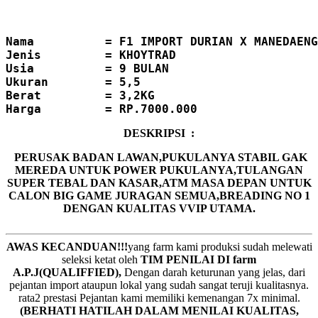
Nama          = F1 IMPORT DURIAN X MANEDAENG
Jenis         = KHOYTRAD
Usia          = 9 BULAN
Ukuran        = 5,5
Berat         = 3,2KG
DESKRIPSI :
PERUSAK BADAN LAWAN,PUKULANYA STABIL GAK
MEREDA UNTUK POWER PUKULANYA,TULANGAN
SUPER TEBAL DAN KASAR,ATM MASA DEPAN UNTUK
CALON BIG GAME JURAGAN SEMUA,BREADING NO 1
DENGAN KUALITAS VVIP UTAMA.
AWAS KECANDUAN!!!
yang farm kami produksi sudah melewati
seleksi ketat oleh
TIM
P
ENILAI DI farm
A.P.J(QUALIFFIED),
Dengan darah keturunan yang jelas, dari
pejantan import ataupun lokal yang sudah sangat teruji kualitasnya.
rata2 prestasi Pejantan kami memiliki kemenangan 7x minimal.
(BERHATI HATILAH DALAM MENILAI KUALITAS,