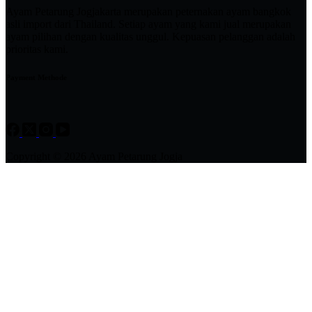
Ayam Petarung Jogjakarta merupakan peternakan ayam bangkok
asli import dari Thailand. Setiap ayam yang kami jual merupakan
ayam pilihan dengan kualitas unggul. Kepuasan pelanggan adalah
prioritas kami.
Payment Methode
Copyright © 2026 Ayam Petarung Jogja