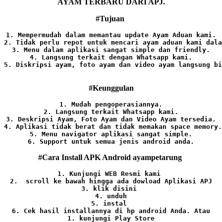
AYAM TERBARU DARI APJ.
#Tujuan
1. Mempermudah dalam memantau update Ayam Aduan kami.

2. Tidak perlu repot untuk mencari ayam aduan kami dala
3. Menu dalam aplikasi sangat simple dan friendly.

4. Langsung terkait dengan Whatsapp kami.

5. Diskripsi ayam, foto ayam dan video ayam langsung bi
#Keunggulan
1. Mudah pengoperasiannya.
2. Langsung terkait Whatsapp kami.

3. Deskripsi Ayam, Foto Ayam dan Video Ayam tersedia.

4. Aplikasi tidak berat dan tidak memakan space memory.

5. Menu navigator aplikasi sangat simple.

6. Support untuk semua jenis android anda.
#Cara Install APK Android ayampetarung
1. Kunjungi WEB Resmi kami 
2.  scroll ke bawah hingga ada dowload Aplikasi APJ
3. klik disini 
4. unduh
5. instal 
6. Cek hasil installannya di hp android Anda. 
Atau

1. kunjungi Play Store
