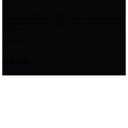
About us
Ayam Petarung Jogjakarta merupakan peternakan ayam bangkok
asli import dari Thailand. Setiap ayam yang kami jual merupakan
ayam pilihan dengan kualitas unggul. Kepuasan pelanggan adalah
prioritas kami.
Payment Methode
Copyright © 2026 Ayam Petarung Jogja