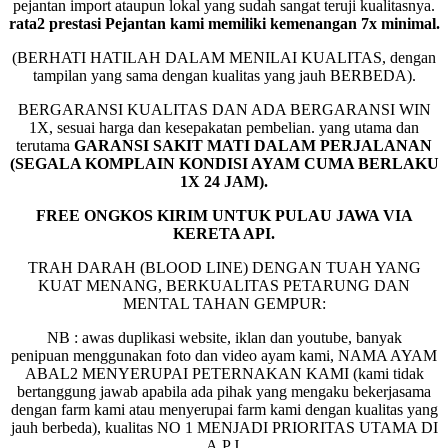
pejantan import ataupun lokal yang sudah sangat teruji kualitasnya.
rata2 prestasi Pejantan kami memiliki kemenangan 7x minimal.
(BERHATI HATILAH DALAM MENILAI KUALITAS, dengan
tampilan yang sama dengan kualitas yang jauh BERBEDA).
BERGARANSI KUALITAS DAN ADA BERGARANSI WIN
1X, sesuai harga dan kesepakatan pembelian. yang utama dan
terutama
GARANSI SAKIT MATI DALAM PERJALANAN
(SEGALA KOMPLAIN KONDISI AYAM CUMA BERLAKU
1X 24 JAM).
FREE ONGKOS KIRIM UNTUK PULAU JAWA VIA
KERETA API.
TRAH DARAH (BLOOD LINE) DENGAN TUAH YANG
KUAT MENANG, BERKUALITAS PETARUNG DAN
MENTAL TAHAN GEMPUR:
NB : awas duplikasi website, iklan dan youtube, banyak
penipuan menggunakan foto dan video ayam kami, NAMA AYAM
ABAL2 MENYERUPAI PETERNAKAN KAMI (kami tidak
bertanggung jawab apabila ada pihak yang mengaku bekerjasama
dengan farm kami atau menyerupai farm kami dengan kualitas yang
jauh berbeda), kualitas NO 1 MENJADI PRIORITAS UTAMA DI
A.P.J,