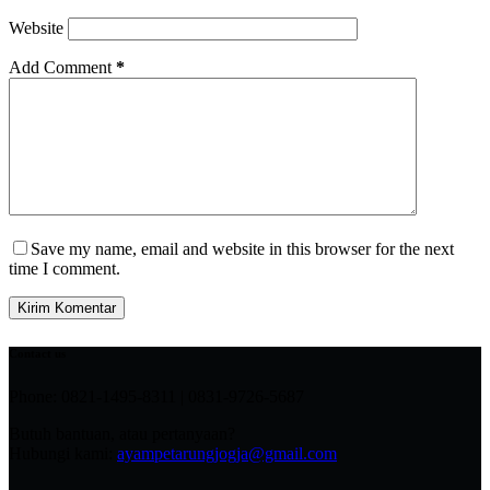
Website
Add Comment
*
Save my name, email and website in this browser for the next
time I comment.
Kirim Komentar
Contact us
Phone: 0821-1495-8311 | 0831-9726-5687
Butuh bantuan, atau pertanyaan?
Hubungi kami:
ayampetarungjogja@gmail.com