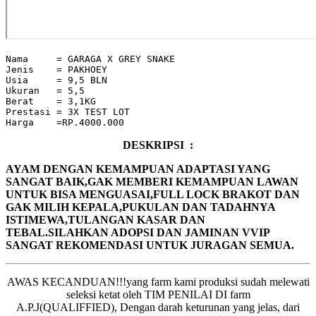
Nama     = GARAGA X GREY SNAKE

Jenis    = PAKHOEY

Usia     = 9,5 BLN

Ukuran   = 5,5

Berat    = 3,1KG

Prestasi = 3X TEST LOT

Harga    =RP.4000.000
DESKRIPSI :
AYAM DENGAN KEMAMPUAN ADAPTASI YANG
SANGAT BAIK,GAK MEMBERI KEMAMPUAN LAWAN
UNTUK BISA MENGUASAI,FULL LOCK BRAKOT DAN
GAK MILIH KEPALA,PUKULAN DAN TADAHNYA
ISTIMEWA,TULANGAN KASAR DAN
TEBAL.SILAHKAN ADOPSI DAN JAMINAN VVIP
SANGAT REKOMENDASI UNTUK JURAGAN SEMUA.
AWAS KECANDUAN!!!yang farm kami produksi sudah melewati
seleksi ketat oleh TIM PENILAI DI farm
A.P.J(QUALIFFIED), Dengan darah keturunan yang jelas, dari