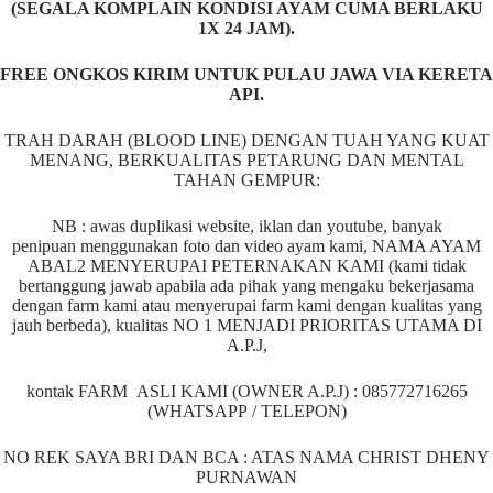
(SEGALA KOMPLAIN KONDISI AYAM CUMA BERLAKU
1X 24 JAM).
FREE ONGKOS KIRIM UNTUK PULAU JAWA VIA KERETA
API.
TRAH DARAH (BLOOD LINE) DENGAN TUAH YANG KUAT
MENANG, BERKUALITAS PETARUNG DAN MENTAL
TAHAN GEMPUR:
NB : awas duplikasi website, iklan dan youtube, banyak
penipuan menggunakan foto dan video ayam kami, NAMA AYAM
ABAL2 MENYERUPAI PETERNAKAN KAMI (kami tidak
bertanggung jawab apabila ada pihak yang mengaku bekerjasama
dengan farm kami atau menyerupai farm kami dengan kualitas yang
jauh berbeda), kualitas NO 1 MENJADI PRIORITAS UTAMA DI
A.P.J,
kontak FARM ASLI KAMI (OWNER A.P.J) : 085772716265
(WHATSAPP / TELEPON)
NO REK SAYA BRI DAN BCA : ATAS NAMA CHRIST DHENY
PURNAWAN