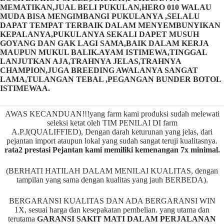
MEMATIKAN,JUAL BELI PUKULAN,HERO 010 WALAU
MUDA BISA MENGIMBANGI PUKULANYA ,SELALU
DAPAT TEMPAT TERBAIK DALAM MENYEMBUNYIKAN
KEPALANYA,PUKULANYA SEKALI DAPET MUSUH
GOYANG DAN GAK LAGI SAMA,BAIK DALAM KERJA
MAUPUN MUKUL BALIK.AYAM ISTIMEWA,TINGGAL
LANJUTKAN AJA,TRAHNYA JELAS,TRAHNYA
CHAMPION,JUGA BREEDING AWALANYA SANGAT
LAMA,TULANGAN TEBAL ,PEGANGAN BUNDER BOTOL
ISTIMEWAA.
AWAS KECANDUAN!!!yang farm kami produksi sudah melewati
seleksi ketat oleh TIM PENILAI DI farm
A.P.J(QUALIFFIED), Dengan darah keturunan yang jelas, dari
pejantan import ataupun lokal yang sudah sangat teruji kualitasnya.
rata2 prestasi Pejantan kami memiliki kemenangan 7x minimal.
(BERHATI HATILAH DALAM MENILAI KUALITAS, dengan
tampilan yang sama dengan kualitas yang jauh BERBEDA).
BERGARANSI KUALITAS DAN ADA BERGARANSI WIN
1X, sesuai harga dan kesepakatan pembelian. yang utama dan
terutama
GARANSI SAKIT MATI DALAM PERJALANAN