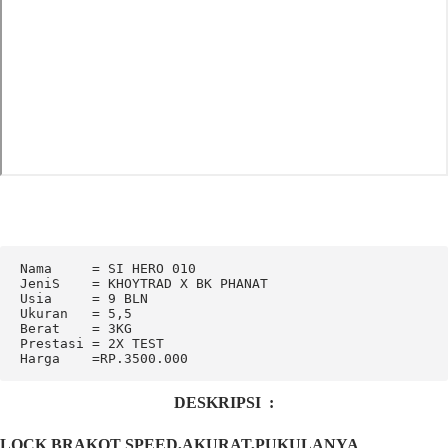
Nama     = SI HERO 010

JeniS    = KHOYTRAD X BK PHANAT

Usia     = 9 BLN

Ukuran   = 5,5

Berat    = 3KG

Prestasi = 2X TEST

Harga    =RP.3500.000
DESKRIPSI :
LOCK BRAKOT SPEED,AKURAT,PUKULANYA