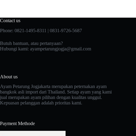
Contact us
Phone: 0821-1495-8311 | 0831-9726-5687
Butuh bantuan, atau pertanyaan?
Hubungi kami:
ayampetarungjogja@gmail.com
About us
Ayam Petarung Jogjakarta merupakan peternakan ayam
bangkok asli import dari Thailand. Setiap ayam yang kami
jual merupakan ayam pilihan dengan kualitas unggul.
Kepuasan pelanggan adalah prioritas kami.
Payment Methode