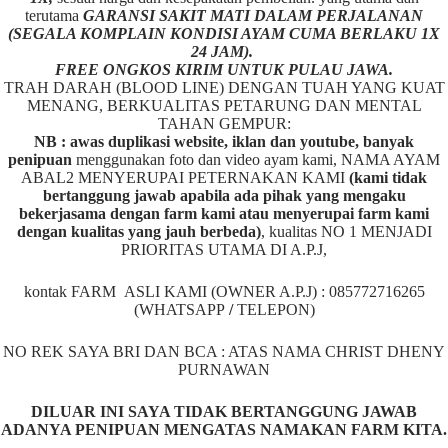
terutama
GARANSI SAKIT MATI DALAM PERJALANAN
(SEGALA KOMPLAIN KONDISI AYAM CUMA BERLAKU 1X
24 JAM).
FREE ONGKOS KIRIM UNTUK PULAU JAWA.
TRAH DARAH (BLOOD LINE) DENGAN TUAH YANG KUAT
MENANG, BERKUALITAS PETARUNG DAN MENTAL
TAHAN GEMPUR:
NB : awas duplikasi website, iklan dan youtube, banyak
penipuan
menggunakan foto dan video ayam kami, NAMA AYAM
ABAL2 MENYERUPAI PETERNAKAN KAMI
(kami tidak
bertanggung jawab apabila ada pihak yang mengaku
bekerjasama dengan farm kami atau menyerupai farm kami
dengan kualitas yang jauh berbeda)
,
kualitas NO 1 MENJADI
PRIORITAS UTAMA DI A.P.J,
kontak FARM ASLI KAMI (OWNER A.P.J) : 085772716265
(WHATSAPP
/
TELEPON)
NO REK SAYA BRI DAN BCA : ATAS NAMA CHRIST DHENY
PURNAWAN
DILUAR INI SAYA TIDAK BERTANGGUNG JAWAB
ADANYA PENIPUAN MENGATAS NAMAKAN FARM KITA.