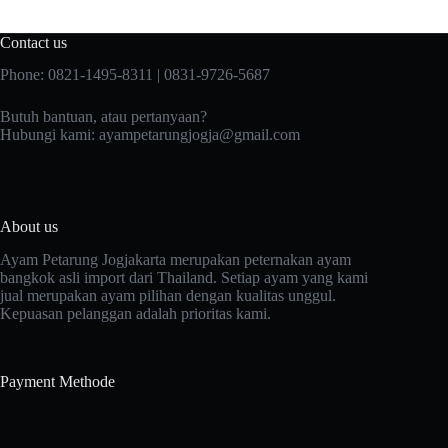
Contact us
Phone: 0821-1495-8311 | 0831-9726-5687
Butuh bantuan, atau pertanyaan?
Hubungi kami:
ayampetarungjogja@gmail.com
About us
Ayam Petarung Jogjakarta merupakan peternakan ayam
bangkok asli import dari Thailand. Setiap ayam yang kami
jual merupakan ayam pilihan dengan kualitas unggul.
Kepuasan pelanggan adalah prioritas kami.
Payment Methode