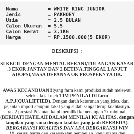
Nama          = WHITE KING JUNIOR
Jenis         = PAKHOEY
Usia          = 2,5 BULAN
Calon
Ukuran  = 5,5

Harga         = RP.1500.000(5 EKOR)
DESKRIPSI :
SI KECIL DENGAN MENTAL BERANI,TULANGAN KASAR
,3 EKOR JANTAN DAN 2 BETINA,TINGGAL LANJUT
ADOPSI,MASA DEPANYA OK PROSPEKNYA OK.
AWAS KECANDUAN!!!
yang farm kami produksi sudah melewati
seleksi ketat oleh
TIM
P
ENILAI DI farm
A.P.J(QUALIFFIED),
Dengan darah keturunan yang jelas, dari
pejantan import ataupun lokal yang sudah sangat teruji kualitasnya.
rata2 prestasi Pejantan kami memiliki kemenangan 7x minimal.
(BERHATI HATILAH DALAM MENILAI KUALITAS, dengan
tampilan yang sama dengan kualitas yang jauh BERBEDA).
BERGARANSI KUALITAS DAN ADA BERGARANSI WIN
1X,
sesuai harga dan kesepakatan pembelian. yang utama dan