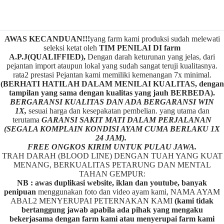
AWAS KECANDUAN!!!
yang farm kami produksi sudah melewati
seleksi ketat oleh
TIM
P
ENILAI DI farm
A.P.J(QUALIFFIED),
Dengan darah keturunan yang jelas, dari
pejantan import ataupun lokal yang sudah sangat teruji kualitasnya.
rata2 prestasi Pejantan kami memiliki kemenangan 7x minimal.
(BERHATI HATILAH DALAM MENILAI KUALITAS, dengan
tampilan yang sama dengan kualitas yang jauh BERBEDA).
BERGARANSI KUALITAS DAN ADA BERGARANSI WIN
1X,
sesuai harga dan kesepakatan pembelian. yang utama dan
terutama
GARANSI SAKIT MATI DALAM PERJALANAN
(SEGALA KOMPLAIN KONDISI AYAM CUMA BERLAKU 1X
24 JAM).
FREE ONGKOS KIRIM UNTUK PULAU JAWA.
TRAH DARAH (BLOOD LINE) DENGAN TUAH YANG KUAT
MENANG, BERKUALITAS PETARUNG DAN MENTAL
TAHAN GEMPUR:
NB : awas duplikasi website, iklan dan youtube, banyak
penipuan
menggunakan foto dan video ayam kami, NAMA AYAM
ABAL2 MENYERUPAI PETERNAKAN KAMI
(kami tidak
bertanggung jawab apabila ada pihak yang mengaku
bekerjasama dengan farm kami atau menyerupai farm kami