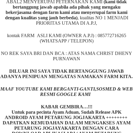
ABAL2 MENYERUPAI PETERNAKAN KAMI
(kami tidak
bertanggung jawab apabila ada pihak yang mengaku
bekerjasama dengan farm kami atau menyerupai farm kami
dengan kualitas yang jauh berbeda)
,
kualitas NO 1 MENJADI
PRIORITAS UTAMA DI A.P.J,
kontak FARM ASLI KAMI (OWNER A.P.J) : 085772716265
(WHATSAPP
/
TELEPON)
NO REK SAYA BRI DAN BCA : ATAS NAMA CHRIST DHENY
PURNAWAN
DILUAR INI SAYA TIDAK BERTANGGUNG JAWAB
ADANYA PENIPUAN MENGATAS NAMAKAN FARM KITA.
MAAF YOUTUBE KAMI BERGANTI-GANTI,SOSMED & WEB
RESMI GOOGLE KAMI
KABAR GEMBIRA…!!!
Untuk para pecinta Ayam Aduan, Sudah Release APK
ANDROID AYAM PETARUNG JOGJAKARTA ++++++++
DAPATKAN KEMUDAHAN DALAM MENGAKSES AYAM
PETARUNG JOGJAYAKARTA DENGAN CARA