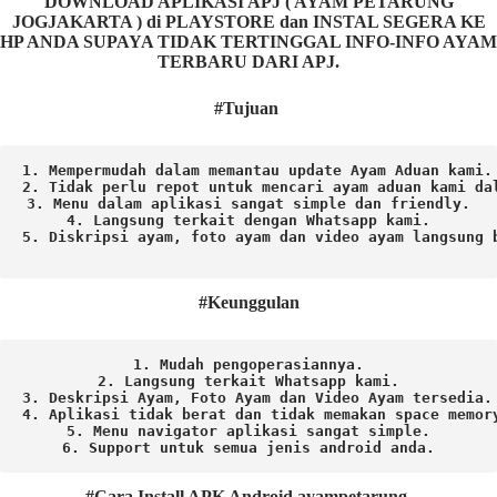
DOWNLOAD APLIKASI APJ ( AYAM PETARUNG
JOGJAKARTA ) di PLAYSTORE dan INSTAL SEGERA KE
HP ANDA SUPAYA TIDAK TERTINGGAL INFO-INFO AYAM
TERBARU DARI APJ.
#Tujuan
1. Mempermudah dalam memantau update Ayam Aduan kami.

2. Tidak perlu repot untuk mencari ayam aduan kami dal
3. Menu dalam aplikasi sangat simple dan friendly.

4. Langsung terkait dengan Whatsapp kami.

5. Diskripsi ayam, foto ayam dan video ayam langsung b
#Keunggulan
1. Mudah pengoperasiannya.
2. Langsung terkait Whatsapp kami.

3. Deskripsi Ayam, Foto Ayam dan Video Ayam tersedia.

4. Aplikasi tidak berat dan tidak memakan space memory
5. Menu navigator aplikasi sangat simple.

6. Support untuk semua jenis android anda.
#Cara Install APK Android ayampetarung