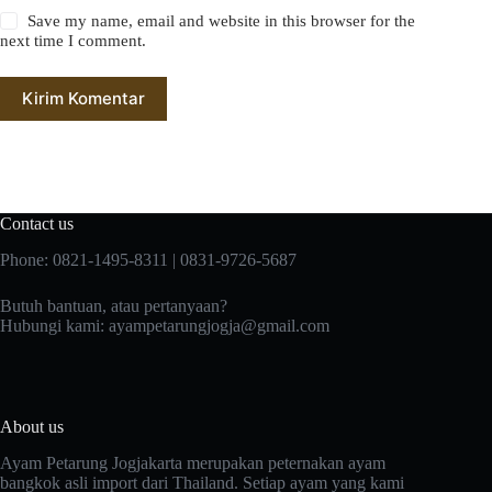
Save my name, email and website in this browser for the
next time I comment.
Kirim Komentar
Contact us
Phone: 0821-1495-8311 | 0831-9726-5687
Butuh bantuan, atau pertanyaan?
Hubungi kami:
ayampetarungjogja@gmail.com
About us
Ayam Petarung Jogjakarta merupakan peternakan ayam
bangkok asli import dari Thailand. Setiap ayam yang kami