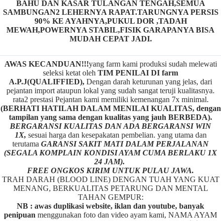
BAHU DAN KASAR TULANGAN TENGAH,SEMUA
SAMBUNGAN2 LEHERNYA RAPAT.TARUNGNYA PERSIS
90% KE AYAHNYA,PUKUL DOR ,TADAH
MEWAH,POWERNYA STABIL,FISIK GARAPANYA BISA
MUDAH CEPAT JADI.
AWAS KECANDUAN!!!
yang farm kami produksi sudah melewati
seleksi ketat oleh
TIM
P
ENILAI DI farm
A.P.J(QUALIFFIED),
Dengan darah keturunan yang jelas, dari
pejantan import ataupun lokal yang sudah sangat teruji kualitasnya.
rata2 prestasi Pejantan kami memiliki kemenangan 7x minimal.
(BERHATI HATILAH DALAM MENILAI KUALITAS, dengan
tampilan yang sama dengan kualitas yang jauh BERBEDA).
BERGARANSI KUALITAS DAN ADA BERGARANSI WIN
1X,
sesuai harga dan kesepakatan pembelian. yang utama dan
terutama
GARANSI SAKIT MATI DALAM PERJALANAN
(SEGALA KOMPLAIN KONDISI AYAM CUMA BERLAKU 1X
24 JAM).
FREE ONGKOS KIRIM UNTUK PULAU JAWA.
TRAH DARAH (BLOOD LINE) DENGAN TUAH YANG KUAT
MENANG, BERKUALITAS PETARUNG DAN MENTAL
TAHAN GEMPUR:
NB : awas duplikasi website, iklan dan youtube, banyak
penipuan
menggunakan foto dan video ayam kami, NAMA AYAM