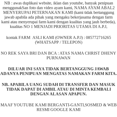
NB : awas duplikasi website, iklan dan youtube, banyak penipuan
menggunakSan foto dan video ayam kami, NAMA AYAM ABAL2
MENYERUPAI PETERNAKAN KAMI (kami tidak bertanggung
jawab apabila ada pihak yang mengaku bekerjasama dengan farm
kami atau menyerupai farm kami dengan kualitas yang jauh berbeda),
kualitas NO 1 MENJADI PRIORITAS UTAMA DI A.P.J,
kontak FARM ASLI KAMI (OWNER A.P.J) : 085772716265
(WHATSAPP / TELEPON)
NO REK SAYA BRI DAN BCA : ATAS NAMA CHRIST DHENY
PURNAWAN
DILUAR INI SAYA TIDAK BERTANGGUNG JAWAB
ADANYA PENIPUAN MENGATAS NAMAKAN FARM KITA.
NB. APABILA UANG SUDAH DI TRANSFER DAN MASUK
TIDAK DAPAT DI AMBIL ATAU DI MINTA KEMBALI
DENGAN ALASAN APAPUN.
MAAF YOUTUBE KAMI BERGANTI-GANTI,SOSMED & WEB
RESMI GOOGLE KAMI