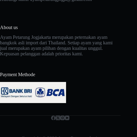
About us
Ayam Petarung Jogjakarta merupakan peternakan ayam
bangkok asli import dari Thailand. Setiap ayam yang kami
jual merupakan ayam pilihan dengan kualitas unggul.
Kepuasan pelanggan adalah prioritas kami.
Payment Methode