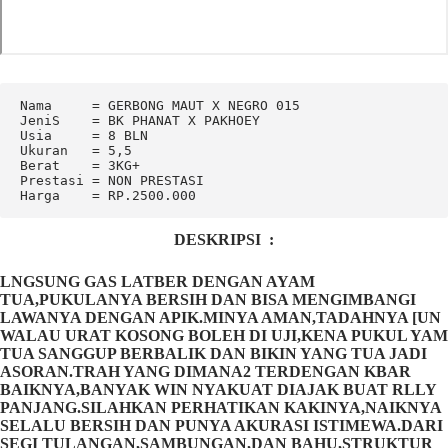
Nama     = GERBONG MAUT X NEGRO 015

JeniS    = BK PHANAT X PAKHOEY

Usia     = 8 BLN

Ukuran   = 5,5

Berat    = 3KG+

Prestasi = NON PRESTASI

Harga    = RP.2500.000
DESKRIPSI :
LNGSUNG GAS LATBER DENGAN AYAM
TUA,PUKULANYA BERSIH DAN BISA MENGIMBANGI
LAWANYA DENGAN APIK.MINYA AMAN,TADAHNYA [UN
WALAU URAT KOSONG BOLEH DI UJI,KENA PUKUL YAM
TUA SANGGUP BERBALIK DAN BIKIN YANG TUA JADI
ASORAN.TRAH YANG DIMANA2 TERDENGAN KBAR
BAIKNYA,BANYAK WIN NYAKUAT DIAJAK BUAT RLLY
PANJANG.SILAHKAN PERHATIKAN KAKINYA,NAIKNYA
SELALU BERSIH DAN PUNYA AKURASI ISTIMEWA.DARI
SEGI TULANGAN,SAMBUNGAN,DAN BAHU,STRUKTUR