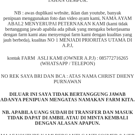
TAHAN GEMPUR:
NB : awas duplikasi website, iklan dan youtube, banyak
penipuan menggunakan foto dan video ayam kami, NAMA AYAM
ABAL2 MENYERUPAI PETERNAKAN KAMI (kami tidak
bertanggung jawab apabila ada pihak yang mengaku bekerjasama
dengan farm kami atau menyerupai farm kami dengan kualitas yang
jauh berbeda), kualitas NO 1 MENJADI PRIORITAS UTAMA DI
A.P.J,
kontak FARM ASLI KAMI (OWNER A.P.J) : 085772716265
(WHATSAPP / TELEPON)
NO REK SAYA BRI DAN BCA : ATAS NAMA CHRIST DHENY
PURNAWAN
DILUAR INI SAYA TIDAK BERTANGGUNG JAWAB
ADANYA PENIPUAN MENGATAS NAMAKAN FARM KITA.
NB. APABILA UANG SUDAH DI TRANSFER DAN MASUK
TIDAK DAPAT DI AMBIL ATAU DI MINTA KEMBALI
DENGAN ALASAN APAPUN.