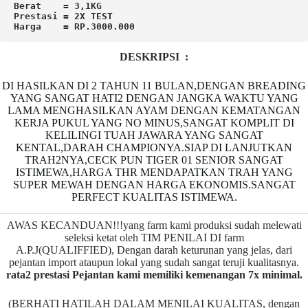
Berat    = 3,1KG

Prestasi = 2X TEST 

Harga    = RP.3000.000
DESKRIPSI :
DI HASILKAN DI 2 TAHUN 11 BULAN,DENGAN BREADING
YANG SANGAT HATI2 DENGAN JANGKA WAKTU YANG
LAMA MENGHASILKAN AYAM DENGAN KEMATANGAN
KERJA PUKUL YANG NO MINUS,SANGAT KOMPLIT DI
KELILINGI TUAH JAWARA YANG SANGAT
KENTAL,DARAH CHAMPIONYA.SIAP DI LANJUTKAN
TRAH2NYA,CECK PUN TIGER 01 SENIOR SANGAT
ISTIMEWA,HARGA THR MENDAPATKAN TRAH YANG
SUPER MEWAH DENGAN HARGA EKONOMIS.SANGAT
PERFECT KUALITAS ISTIMEWA.
AWAS KECANDUAN!!!yang farm kami produksi sudah melewati
seleksi ketat oleh TIM PENILAI DI farm
A.P.J(QUALIFFIED), Dengan darah keturunan yang jelas, dari
pejantan import ataupun lokal yang sudah sangat teruji kualitasnya.
rata2 prestasi Pejantan kami memiliki kemenangan 7x minimal.
(BERHATI HATILAH DALAM MENILAI KUALITAS, dengan