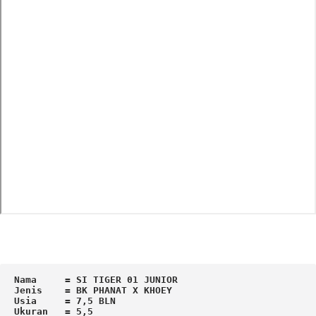
Nama     = SI TIGER 01 JUNIOR 

Jenis    = BK PHANAT X KHOEY

Usia     = 7,5 BLN

Ukuran   = 5,5
