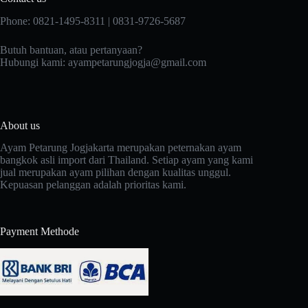
Phone: 0821-1495-8311 | 0831-9726-5687
Butuh bantuan, atau pertanyaan?
Hubungi kami:
ayampetarungjogja@gmail.com
About us
Ayam Petarung Jogjakarta merupakan peternakan ayam
bangkok asli import dari Thailand. Setiap ayam yang kami
jual merupakan ayam pilihan dengan kualitas unggul.
Kepuasan pelanggan adalah prioritas kami.
Payment Methode