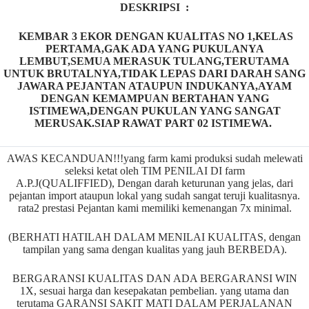
DESKRIPSI :
KEMBAR 3 EKOR DENGAN KUALITAS NO 1,KELAS
PERTAMA,GAK ADA YANG PUKULANYA
LEMBUT,SEMUA MERASUK TULANG,TERUTAMA
UNTUK BRUTALNYA,TIDAK LEPAS DARI DARAH SANG
JAWARA PEJANTAN ATAUPUN INDUKANYA,AYAM
DENGAN KEMAMPUAN BERTAHAN YANG
ISTIMEWA,DENGAN PUKULAN YANG SANGAT
MERUSAK.SIAP RAWAT PART 02 ISTIMEWA.
AWAS KECANDUAN!!!yang farm kami produksi sudah melewati
seleksi ketat oleh TIM PENILAI DI farm
A.P.J(QUALIFFIED), Dengan darah keturunan yang jelas, dari
pejantan import ataupun lokal yang sudah sangat teruji kualitasnya.
rata2 prestasi Pejantan kami memiliki kemenangan 7x minimal.
(BERHATI HATILAH DALAM MENILAI KUALITAS, dengan
tampilan yang sama dengan kualitas yang jauh BERBEDA).
BERGARANSI KUALITAS DAN ADA BERGARANSI WIN
1X, sesuai harga dan kesepakatan pembelian. yang utama dan
terutama GARANSI SAKIT MATI DALAM PERJALANAN