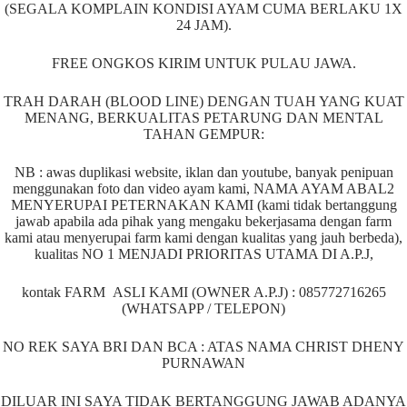
(SEGALA KOMPLAIN KONDISI AYAM CUMA BERLAKU 1X
24 JAM).
FREE ONGKOS KIRIM UNTUK PULAU JAWA.
TRAH DARAH (BLOOD LINE) DENGAN TUAH YANG KUAT
MENANG, BERKUALITAS PETARUNG DAN MENTAL
TAHAN GEMPUR:
NB : awas duplikasi website, iklan dan youtube, banyak penipuan
menggunakan foto dan video ayam kami, NAMA AYAM ABAL2
MENYERUPAI PETERNAKAN KAMI (kami tidak bertanggung
jawab apabila ada pihak yang mengaku bekerjasama dengan farm
kami atau menyerupai farm kami dengan kualitas yang jauh berbeda),
kualitas NO 1 MENJADI PRIORITAS UTAMA DI A.P.J,
kontak FARM ASLI KAMI (OWNER A.P.J) : 085772716265
(WHATSAPP / TELEPON)
NO REK SAYA BRI DAN BCA : ATAS NAMA CHRIST DHENY
PURNAWAN
DILUAR INI SAYA TIDAK BERTANGGUNG JAWAB ADANYA