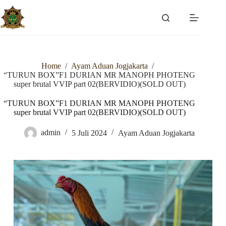
Skip
to
content
Home
/
Ayam Aduan Jogjakarta
/
“TURUN BOX”F1 DURIAN MR MANOPH PHOTENG
super brutal VVIP part 02(BERVIDIO)(SOLD OUT)
“TURUN BOX”F1 DURIAN MR MANOPH PHOTENG
super brutal VVIP part 02(BERVIDIO)(SOLD OUT)
admin
5 Juli 2024
Ayam Aduan Jogjakarta