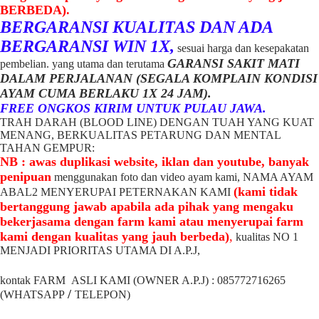
BERBEDA).
BERGARANSI KUALITAS DAN ADA
BERGARANSI WIN 1X,
sesuai harga dan kesepakatan
GARANSI SAKIT MATI
pembelian. yang utama dan terutama
DALAM PERJALANAN (SEGALA KOMPLAIN KONDISI
AYAM CUMA BERLAKU 1X 24 JAM).
FREE ONGKOS KIRIM UNTUK PULAU JAWA.
TRAH DARAH (BLOOD LINE) DENGAN TUAH YANG KUAT
MENANG, BERKUALITAS PETARUNG DAN MENTAL
TAHAN GEMPUR:
NB : awas duplikasi website, iklan dan youtube, banyak
penipuan
menggunakan foto dan video ayam kami, NAMA AYAM
(kami tidak
ABAL2 MENYERUPAI PETERNAKAN KAMI
bertanggung jawab apabila ada pihak yang mengaku
bekerjasama dengan farm kami atau menyerupai farm
kami dengan kualitas yang jauh berbeda)
,
kualitas NO 1
MENJADI PRIORITAS UTAMA DI A.P.J,
kontak FARM ASLI KAMI (OWNER A.P.J) : 085772716265
/
(WHATSAPP
TELEPON)