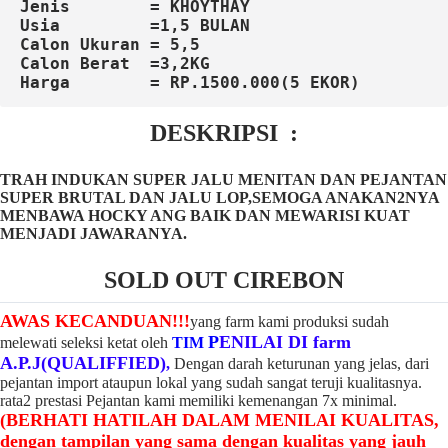
Jenis 
=
 KHOYTHAY
Usia 
=1,5 BULAN
Calon Ukuran = 5,5
Calon Berat  =3,2KG
Harga 
= RP.1500.000(5 EKOR)
DESKRIPSI :
TRAH INDUKAN SUPER JALU MENITAN DAN PEJANTAN
SUPER BRUTAL DAN JALU LOP,SEMOGA ANAKAN2NYA
MENBAWA HOCKY ANG BAIK DAN MEWARISI KUAT
MENJADI JAWARANYA.
SOLD OUT CIREBON
AWAS KECANDUAN!!!
yang farm kami produksi sudah
P
ENILAI DI farm
melewati seleksi ketat oleh
TIM
A.P.J(QUALIFFIED)
,
Dengan darah keturunan yang jelas, dari
pejantan import ataupun lokal yang sudah sangat teruji kualitasnya.
rata2 prestasi Pejantan kami memiliki kemenangan 7x minimal.
(BERHATI HATILAH DALAM MENILAI KUALITAS,
dengan tampilan yang sama dengan kualitas yang jauh