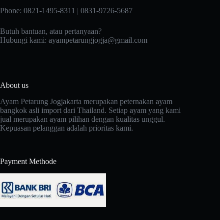
Phone: 0821-1495-8311 | 0831-9726-5687
Butuh bantuan, atau pertanyaan?
Hubungi kami:
ayampetarungjogja@gmail.com
About us
Ayam Petarung Jogjakarta merupakan peternakan ayam
bangkok asli import dari Thailand. Setiap ayam yang kami
jual merupakan ayam pilihan dengan kualitas unggul.
Kepuasan pelanggan adalah prioritas kami.
Payment Methode