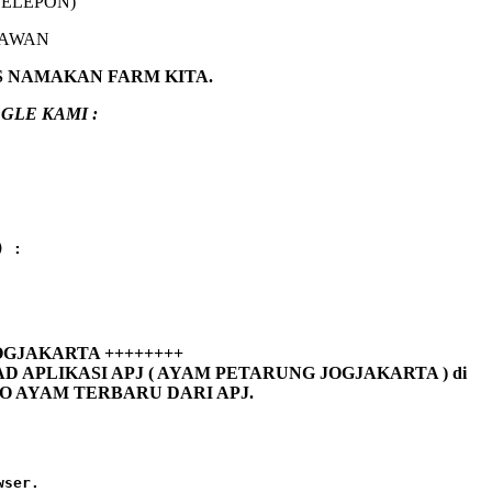
TELEPON)
NAWAN
S NAMAKAN FARM KITA.
GLE KAMI :
) :
 JOGJAKARTA ++++++++
LIKASI APJ ( AYAM PETARUNG JOGJAKARTA ) di
FO AYAM TERBARU DARI APJ.
ser.
