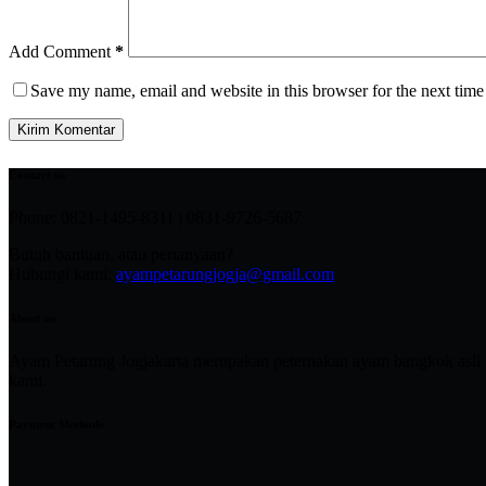
Add Comment
*
Save my name, email and website in this browser for the next tim
Kirim Komentar
Contact us
Phone: 0821-1495-8311 | 0831-9726-5687
Butuh bantuan, atau pertanyaan?
Hubungi kami:
ayampetarungjogja@gmail.com
About us
Ayam Petarung Jogjakarta merupakan peternakan ayam bangkok asli im
kami.
Payment Methode