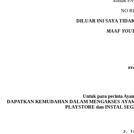
kontak F
NO R
DILUAR INI SAYA TID
MAAF YOUT
AY
Untuk para pecinta 
DAPATKAN KEMUDAHAN DALAM MENGAKSES AYAM P
PLAYSTORE dan INSTAL SEG
2. T