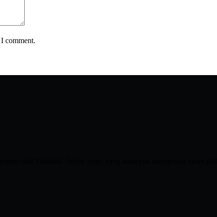
e I comment.
port dari Thailand. Setiap ayam yang kami jual merupakan ayam pilih