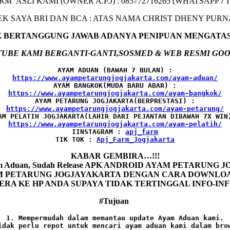
ARM ASLI KAMI (OWNER A.P.J) : 085772716265 (WHATSAPP
/
EK SAYA BRI DAN BCA : ATAS NAMA CHRIST DHENY PUR
AK BERTANGGUNG JAWAB ADANYA PENIPUAN MENGATA
UBE KAMI BERGANTI-GANTI,SOSMED & WEB RESMI GOO
AYAM ADUAN (BAWAH 7 BULAN) :
AYAM BANGKOK(MUDA BARU ABAR) :
AYAM PETARUNG JOGJAKARTA(BERPRESTASI) :
AM PELATIH JOGJAKARTA(LAHIR DARI PEJANTAN DIBAWAH 7X WIN
IINSTAGRAM : 
TIK TOK : 
Apj_Farm_Jogjakarta
KABAR GEMBIRA…!!!
Ayam Aduan, Sudah Release APK ANDROID AYAM PETARUNG
ETARUNG JOGJAYAKARTA DENGAN CARA DOWNLOAD AP
ERA KE HP ANDA SUPAYA TIDAK TERTINGGAL INFO-IN
#Tujuan
1. Mempermudah dalam memantau update Ayam Aduan kami.

idak perlu repot untuk mencari ayam aduan kami dalam brow