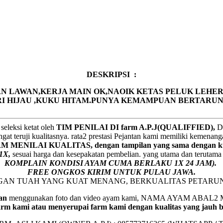
DESKRIPSI :
LAWAN,KERJA MAIN OK,NAOIK KETAS PELUK LEHER
I HIJAU ,KUKU HITAM.PUNYA KEMAMPUAN BERTARUN
seleksi ketat oleh
TIM
P
ENILAI DI farm A.P.J(QUALIFFIED),
De
gat teruji kualitasnya. rata2 prestasi Pejantan kami memiliki kemenan
ENILAI KUALITAS, dengan tampilan yang sama dengan kua
1X,
sesuai harga dan kesepakatan pembelian. yang utama dan terutam
KOMPLAIN KONDISI AYAM CUMA BERLAKU 1X 24 JAM).
FREE ONGKOS KIRIM UNTUK PULAU JAWA.
NGAN TUAH YANG KUAT MENANG, BERKUALITAS PETARU
an
menggunakan foto dan video ayam kami, NAMA AYAM A
rm kami atau menyerupai farm kami dengan kualitas yang jauh 