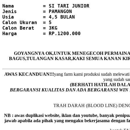
Nama          = SI TARI JUNIOR
Jenis         = PAMANGON
Usia          = 4,5 BULAN
Calon
Ukuran  = 5

Harga         = RP.1200.000
GOYANGNYA OK,UNTUK MENEGECOH PERMAINAN 
BAGUS,TULANGAN KASAR,KAKI SEMUA KANAN KIR
AWAS KECANDUAN!!!
yang farm kami produksi sudah melewati 
yang sudah san
(BERHATI HATILAH DALAM M
BERGARANSI KUALITAS DAN ADA BERGARANSI WIN 
TRAH DARAH (BLOOD LINE) DE
NB : awas duplikasi website, iklan dan youtube, banyak penipu
jawab apabila ada pihak yang mengaku bekerjasama dengan fa