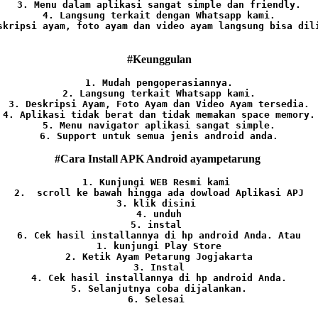
3. Menu dalam aplikasi sangat simple dan friendly.

4. Langsung terkait dengan Whatsapp kami.

skripsi ayam, foto ayam dan video ayam langsung bisa dili
#Keunggulan
1. Mudah pengoperasiannya.
2. Langsung terkait Whatsapp kami.

3. Deskripsi Ayam, Foto Ayam dan Video Ayam tersedia.

4. Aplikasi tidak berat dan tidak memakan space memory.

5. Menu navigator aplikasi sangat simple.

6. Support untuk semua jenis android anda.
#Cara Install APK Android ayampetarung
1. Kunjungi WEB Resmi kami 
2.  scroll ke bawah hingga ada dowload Aplikasi APJ
3. klik disini 
4. unduh
5. instal 
6. Cek hasil installannya di hp android Anda. 
Atau

1. kunjungi Play Store

2. Ketik Ayam Petarung Jogjakarta

3. Instal

4. Cek hasil installannya di hp android Anda.

5. Selanjutnya coba dijalankan.

6. Selesai 