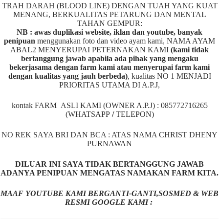
TRAH DARAH (BLOOD LINE) DENGAN TUAH YANG KUAT
MENANG, BERKUALITAS PETARUNG DAN MENTAL
TAHAN GEMPUR:
NB : awas duplikasi website, iklan dan youtube, banyak
penipuan
menggunakan foto dan video ayam kami, NAMA AYAM
ABAL2 MENYERUPAI PETERNAKAN KAMI
(kami tidak
bertanggung jawab apabila ada pihak yang mengaku
bekerjasama dengan farm kami atau menyerupai farm kami
dengan kualitas yang jauh berbeda)
,
kualitas NO 1 MENJADI
PRIORITAS UTAMA DI A.P.J,
kontak FARM ASLI KAMI (OWNER A.P.J) : 085772716265
(WHATSAPP
/
TELEPON)
NO REK SAYA BRI DAN BCA : ATAS NAMA CHRIST DHENY
PURNAWAN
DILUAR INI SAYA TIDAK BERTANGGUNG JAWAB
ADANYA PENIPUAN MENGATAS NAMAKAN FARM KITA.
MAAF YOUTUBE KAMI BERGANTI-GANTI,SOSMED & WEB
RESMI GOOGLE KAMI :