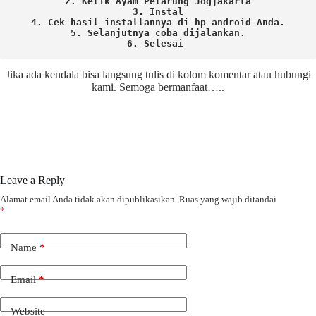
2. Ketik Ayam Petarung Jogjakarta

3. Instal

4. Cek hasil installannya di hp android Anda.

5. Selanjutnya coba dijalankan.

6. Selesai 
Jika ada kendala bisa langsung tulis di kolom komentar atau hubungi
kami. Semoga bermanfaat…..
Leave a Reply
Alamat email Anda tidak akan dipublikasikan.
Ruas yang wajib ditandai
*
Name
*
Email
*
Website