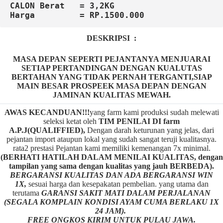
CALON Berat   = 3,2KG
DESKRIPSI :
MASA DEPAN SEPERTI PEJANTANYA MENJUARAI
SETIAP PERTANDINGAN DENGAN KUALUTAS
BERTAHAN YANG TIDAK PERNAH TERGANTI,SIAP
MAIN BESAR PROSPEEK MASA DEPAN DENGAN
JAMINAN KUALITAS MEWAH.
AWAS KECANDUAN!!!
yang farm kami produksi sudah melewati
seleksi ketat oleh
TIM
P
ENILAI DI farm
A.P.J(QUALIFFIED),
Dengan darah keturunan yang jelas, dari
pejantan import ataupun lokal yang sudah sangat teruji kualitasnya.
rata2 prestasi Pejantan kami memiliki kemenangan 7x minimal.
(BERHATI HATILAH DALAM MENILAI KUALITAS, dengan
tampilan yang sama dengan kualitas yang jauh BERBEDA).
BERGARANSI KUALITAS DAN ADA BERGARANSI WIN
1X,
sesuai harga dan kesepakatan pembelian. yang utama dan
terutama
GARANSI SAKIT MATI DALAM PERJALANAN
(SEGALA KOMPLAIN KONDISI AYAM CUMA BERLAKU 1X
24 JAM).
FREE ONGKOS KIRIM UNTUK PULAU JAWA.