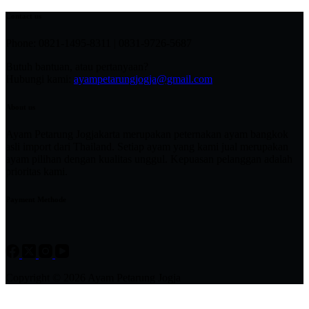
Contact us
Phone: 0821-1495-8311 | 0831-9726-5687
Butuh bantuan, atau pertanyaan?
Hubungi kami:
ayampetarungjogja@gmail.com
About us
Ayam Petarung Jogjakarta merupakan peternakan ayam bangkok
asli import dari Thailand. Setiap ayam yang kami jual merupakan
ayam pilihan dengan kualitas unggul. Kepuasan pelanggan adalah
prioritas kami.
Payment Methode
Copyright © 2026 Ayam Petarung Jogja