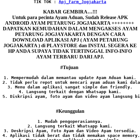
TIK TOK : 
Apj_Farm_Jogjakarta
KABAR GEMBIRA…!!!
Untuk para pecinta Ayam Aduan, Sudah Release APK
ANDROID AYAM PETARUNG JOGJAKARTA ++++++++
DAPATKAN KEMUDAHAN DALAM MENGAKSES AYAM
PETARUNG JOGJAYAKARTA DENGAN CARA
DOWNLOAD APLIKASI APJ ( AYAM PETARUNG
JOGJAKARTA ) di PLAYSTORE dan INSTAL SEGERA KE
HP ANDA SUPAYA TIDAK TERTINGGAL INFO-INFO
AYAM TERBARU DARI APJ.
#Tujuan
1. Mempermudah dalam memantau update Ayam Aduan kami.

2. Tidak perlu repot untuk mencari ayam aduan kami dala
3. Menu dalam aplikasi sangat simple dan friendly.

4. Langsung terkait dengan Whatsapp kami.

5. Diskripsi ayam, foto ayam dan video ayam langsung bi
#Keunggulan
1. Mudah pengoperasiannya.
2. Langsung terkait Whatsapp kami.

3. Deskripsi Ayam, Foto Ayam dan Video Ayam tersedia.

4. Aplikasi tidak berat dan tidak memakan space memory.
