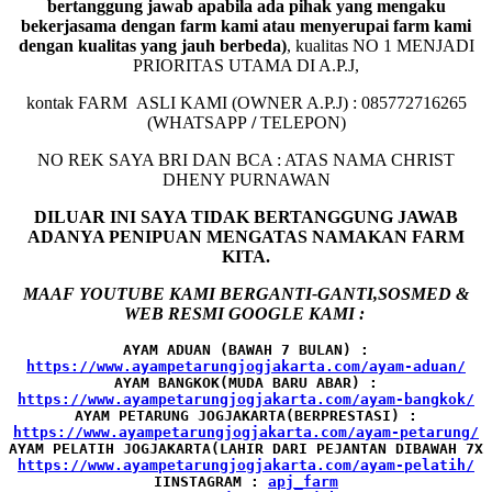
bertanggung jawab apabila ada pihak yang mengaku
bekerjasama dengan farm kami atau menyerupai farm kami
dengan kualitas yang jauh berbeda)
,
kualitas NO 1 MENJADI
PRIORITAS UTAMA DI A.P.J,
kontak FARM ASLI KAMI (OWNER A.P.J) : 085772716265
(WHATSAPP
/
TELEPON)
NO REK SAYA BRI DAN BCA : ATAS NAMA CHRIST
DHENY PURNAWAN
DILUAR INI SAYA TIDAK BERTANGGUNG JAWAB
ADANYA PENIPUAN MENGATAS NAMAKAN FARM
KITA.
MAAF YOUTUBE KAMI BERGANTI-GANTI,SOSMED &
WEB RESMI GOOGLE KAMI :
AYAM ADUAN (BAWAH 7 BULAN) :
AYAM BANGKOK(MUDA BARU ABAR) :
AYAM PETARUNG JOGJAKARTA(BERPRESTASI) :
AYAM PELATIH JOGJAKARTA(LAHIR DARI PEJANTAN DIBAWAH 7X 
IINSTAGRAM : 