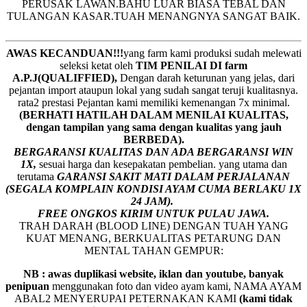
PERUSAK LAWAN.BAHU LUAR BIASA TEBAL DAN
TULANGAN KASAR.TUAH MENANGNYA SANGAT BAIK.
AWAS KECANDUAN!!!
yang farm kami produksi sudah melewati
seleksi ketat oleh
TIM
P
ENILAI DI farm
A.P.J(QUALIFFIED),
Dengan darah keturunan yang jelas, dari
pejantan import ataupun lokal yang sudah sangat teruji kualitasnya.
rata2 prestasi Pejantan kami memiliki kemenangan 7x minimal.
(BERHATI HATILAH DALAM MENILAI KUALITAS,
dengan tampilan yang sama dengan kualitas yang jauh
BERBEDA).
BERGARANSI KUALITAS DAN ADA BERGARANSI WIN
1X,
sesuai harga dan kesepakatan pembelian. yang utama dan
terutama
GARANSI SAKIT MATI DALAM PERJALANAN
(SEGALA KOMPLAIN KONDISI AYAM CUMA BERLAKU 1X
24 JAM).
FREE ONGKOS KIRIM UNTUK PULAU JAWA.
TRAH DARAH (BLOOD LINE) DENGAN TUAH YANG
KUAT MENANG, BERKUALITAS PETARUNG DAN
MENTAL TAHAN GEMPUR:
NB : awas duplikasi website, iklan dan youtube, banyak
penipuan
menggunakan foto dan video ayam kami, NAMA AYAM
ABAL2 MENYERUPAI PETERNAKAN KAMI
(kami tidak