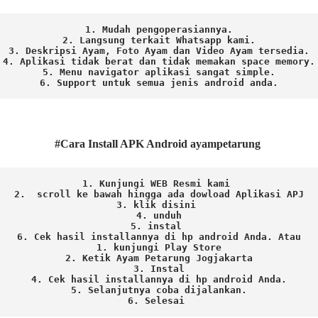
1. Mudah pengoperasiannya.
2. Langsung terkait Whatsapp kami.

3. Deskripsi Ayam, Foto Ayam dan Video Ayam tersedia.

4. Aplikasi tidak berat dan tidak memakan space memory.

5. Menu navigator aplikasi sangat simple.

6. Support untuk semua jenis android anda.
#Cara Install APK Android ayampetarung
1. Kunjungi WEB Resmi kami 
2.  scroll ke bawah hingga ada dowload Aplikasi APJ
3. klik disini 
4. unduh
5. instal 
6. Cek hasil installannya di hp android Anda. 
Atau

1. kunjungi Play Store

2. Ketik Ayam Petarung Jogjakarta

3. Instal

4. Cek hasil installannya di hp android Anda.

5. Selanjutnya coba dijalankan.

6. Selesai 