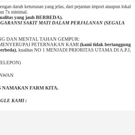
ngan darah keturunan yang jelas, dari pejantan import ataupun lokal
gan 7x minimal.
litas yang jauh BERBEDA).
a
GARANSI SAKIT MATI DALAM PERJALANAN (SEGALA
NG DAN MENTAL TAHAN GEMPUR:
BAL2 MENYERUPAI PETERNAKAN KAMI
(kami tidak bertanggung
berbeda)
,
kualitas NO 1 MENJADI PRIORITAS UTAMA DI A.P.J,
TELEPON)
NAWAN
S NAMAKAN FARM KITA.
GLE KAMI :