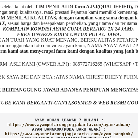
seleksi ketat oleh
TIM
P
ENILAI DI farm A.P.J(QUALIFFIED),
De
gat teruji kualitasnya. rata2 prestasi Pejantan kami memiliki kemenan
ENILAI KUALITAS, dengan tampilan yang sama dengan kua
1X,
sesuai harga dan kesepakatan pembelian. yang utama dan terutam
KOMPLAIN KONDISI AYAM CUMA BERLAKU 1X 24 JAM).
FREE ONGKOS KIRIM UNTUK PULAU JAWA.
NGAN TUAH YANG KUAT MENANG, BERKUALITAS PETARU
an
menggunakan foto dan video ayam kami, NAMA AYAM A
rm kami atau menyerupai farm kami dengan kualitas yang jauh 
ARM ASLI KAMI (OWNER A.P.J) : 085772716265 (WHATSAPP
/
EK SAYA BRI DAN BCA : ATAS NAMA CHRIST DHENY PUR
AK BERTANGGUNG JAWAB ADANYA PENIPUAN MENGATA
UBE KAMI BERGANTI-GANTI,SOSMED & WEB RESMI GOO
AYAM ADUAN (BAWAH 7 BULAN) :
AYAM BANGKOK(MUDA BARU ABAR) :