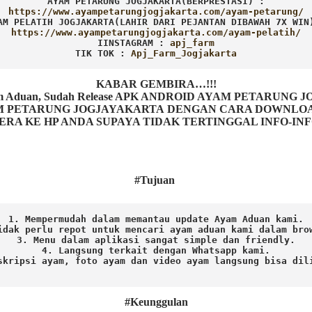
AYAM PETARUNG JOGJAKARTA(BERPRESTASI) :
AM PELATIH JOGJAKARTA(LAHIR DARI PEJANTAN DIBAWAH 7X WIN
IINSTAGRAM : 
TIK TOK : 
Apj_Farm_Jogjakarta
KABAR GEMBIRA…!!!
Ayam Aduan, Sudah Release APK ANDROID AYAM PETARUNG
ETARUNG JOGJAYAKARTA DENGAN CARA DOWNLOAD AP
ERA KE HP ANDA SUPAYA TIDAK TERTINGGAL INFO-IN
#Tujuan
1. Mempermudah dalam memantau update Ayam Aduan kami.

idak perlu repot untuk mencari ayam aduan kami dalam brow
3. Menu dalam aplikasi sangat simple dan friendly.

4. Langsung terkait dengan Whatsapp kami.

skripsi ayam, foto ayam dan video ayam langsung bisa dili
#Keunggulan