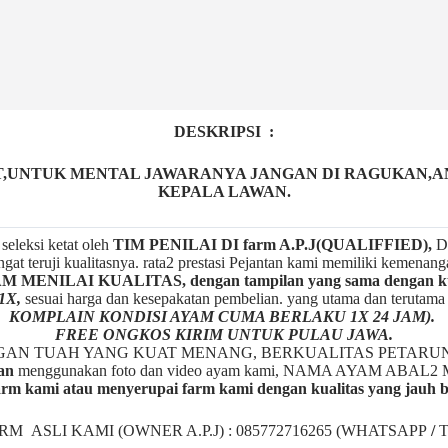
DESKRIPSI :
T,UNTUK MENTAL JAWARANYA JANGAN DI RAGUKAN,AN
KEPALA LAWAN.
seleksi ketat oleh
TIM
P
ENILAI DI farm A.P.J(QUALIFFIED),
De
gat teruji kualitasnya. rata2 prestasi Pejantan kami memiliki kemenan
ENILAI KUALITAS, dengan tampilan yang sama dengan kua
1X,
sesuai harga dan kesepakatan pembelian. yang utama dan terutam
KOMPLAIN KONDISI AYAM CUMA BERLAKU 1X 24 JAM).
FREE ONGKOS KIRIM UNTUK PULAU JAWA.
NGAN TUAH YANG KUAT MENANG, BERKUALITAS PETARU
an
menggunakan foto dan video ayam kami, NAMA AYAM A
rm kami atau menyerupai farm kami dengan kualitas yang jauh 
ARM ASLI KAMI (OWNER A.P.J) : 085772716265 (WHATSAPP
/