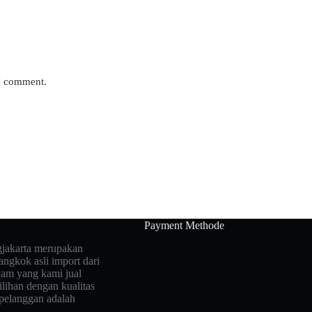
 I comment.
Payment Methode
jakarta merupakan
ngkok asli import dari
yam yang kami jual
lihan dengan kualitas
pelanggan adalah