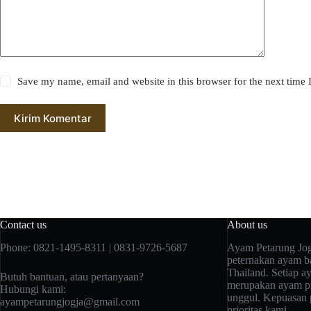
Save my name, email and website in this browser for the next time
Kirim Komentar
Contact us
About us
Phone: 0821-1495-8311 | 0831-9726-5687
Ayam Petarung Jog
peternakan ayam ba
Thailand. Setiap a
Butuh bantuan, atau pertanyaan?
merupakan ayam pi
Hubungi kami:
unggul. Kepuasan 
ayampetarungjogja@gmail.com
prioritas kami.