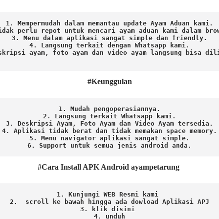
1. Mempermudah dalam memantau update Ayam Aduan kami.

idak perlu repot untuk mencari ayam aduan kami dalam brow
3. Menu dalam aplikasi sangat simple dan friendly.

4. Langsung terkait dengan Whatsapp kami.

skripsi ayam, foto ayam dan video ayam langsung bisa dili
#Keunggulan
1. Mudah pengoperasiannya.
2. Langsung terkait Whatsapp kami.

3. Deskripsi Ayam, Foto Ayam dan Video Ayam tersedia.

4. Aplikasi tidak berat dan tidak memakan space memory.

5. Menu navigator aplikasi sangat simple.

6. Support untuk semua jenis android anda.
#Cara Install APK Android ayampetarung
1. Kunjungi WEB Resmi kami 
2.  scroll ke bawah hingga ada dowload Aplikasi APJ
3. klik disini 
4. unduh