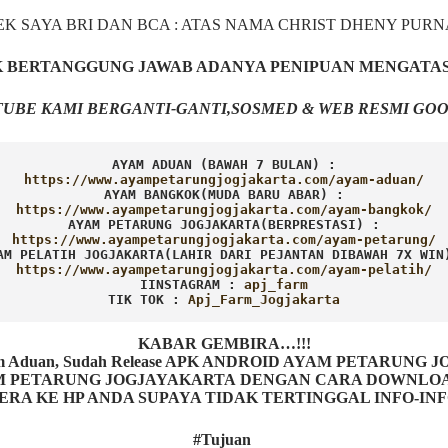
EK SAYA BRI DAN BCA : ATAS NAMA CHRIST DHENY PUR
AK BERTANGGUNG JAWAB ADANYA PENIPUAN MENGATA
UBE KAMI BERGANTI-GANTI,SOSMED & WEB RESMI GOO
AYAM ADUAN (BAWAH 7 BULAN) :
AYAM BANGKOK(MUDA BARU ABAR) :
AYAM PETARUNG JOGJAKARTA(BERPRESTASI) :
AM PELATIH JOGJAKARTA(LAHIR DARI PEJANTAN DIBAWAH 7X WIN
IINSTAGRAM : 
TIK TOK : 
Apj_Farm_Jogjakarta
KABAR GEMBIRA…!!!
Ayam Aduan, Sudah Release APK ANDROID AYAM PETARUNG
ETARUNG JOGJAYAKARTA DENGAN CARA DOWNLOAD AP
ERA KE HP ANDA SUPAYA TIDAK TERTINGGAL INFO-IN
#Tujuan