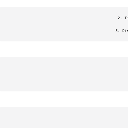
2. T
5. Di