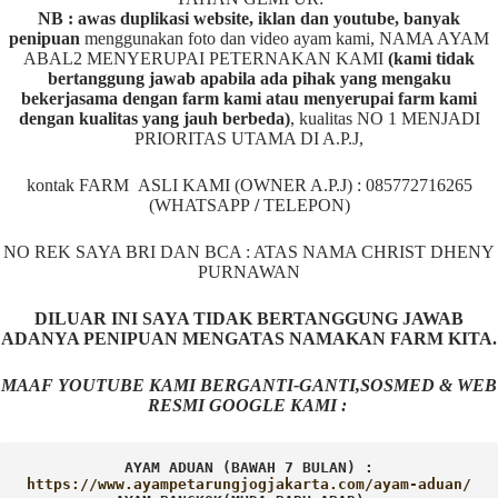
NB : awas duplikasi website, iklan dan youtube, banyak
penipuan
menggunakan foto dan video ayam kami, NAMA AYAM
ABAL2 MENYERUPAI PETERNAKAN KAMI
(kami tidak
bertanggung jawab apabila ada pihak yang mengaku
bekerjasama dengan farm kami atau menyerupai farm kami
dengan kualitas yang jauh berbeda)
,
kualitas NO 1 MENJADI
PRIORITAS UTAMA DI A.P.J,
kontak FARM ASLI KAMI (OWNER A.P.J) : 085772716265
(WHATSAPP
/
TELEPON)
NO REK SAYA BRI DAN BCA : ATAS NAMA CHRIST DHENY
PURNAWAN
DILUAR INI SAYA TIDAK BERTANGGUNG JAWAB
ADANYA PENIPUAN MENGATAS NAMAKAN FARM KITA.
MAAF YOUTUBE KAMI BERGANTI-GANTI,SOSMED & WEB
RESMI GOOGLE KAMI :
AYAM ADUAN (BAWAH 7 BULAN) :