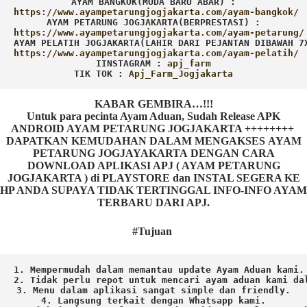
AYAM BANGKOK(MUDA BARU ABAR) :
AYAM PETARUNG JOGJAKARTA(BERPRESTASI) :
AYAM PELATIH JOGJAKARTA(LAHIR DARI PEJANTAN DIBAWAH 7
IINSTAGRAM : 
TIK TOK : 
Apj_Farm_Jogjakarta
KABAR GEMBIRA…!!!
Untuk para pecinta Ayam Aduan, Sudah Release APK
ANDROID AYAM PETARUNG JOGJAKARTA ++++++++
DAPATKAN KEMUDAHAN DALAM MENGAKSES AYAM
PETARUNG JOGJAYAKARTA DENGAN CARA
DOWNLOAD APLIKASI APJ ( AYAM PETARUNG
JOGJAKARTA ) di PLAYSTORE dan INSTAL SEGERA KE
HP ANDA SUPAYA TIDAK TERTINGGAL INFO-INFO AYAM
TERBARU DARI APJ.
#Tujuan
1. Mempermudah dalam memantau update Ayam Aduan kami.

2. Tidak perlu repot untuk mencari ayam aduan kami dal
3. Menu dalam aplikasi sangat simple dan friendly.

4. Langsung terkait dengan Whatsapp kami.
