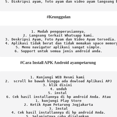
5. Diskripsi ayam, foto ayam dan video ayam langsung b
#Keunggulan
1. Mudah pengoperasiannya.
2. Langsung terkait Whatsapp kami.

3. Deskripsi Ayam, Foto Ayam dan Video Ayam tersedia.

4. Aplikasi tidak berat dan tidak memakan space memory
5. Menu navigator aplikasi sangat simple.

6. Support untuk semua jenis android anda.
#Cara Install APK Android ayampetarung
1. Kunjungi WEB Resmi kami 
2.  scroll ke bawah hingga ada dowload Aplikasi APJ
3. klik disini 
4. unduh
5. instal 
6. Cek hasil installannya di hp android Anda. 
Atau

1. kunjungi Play Store

2. Ketik Ayam Petarung Jogjakarta

3. Instal

4. Cek hasil installannya di hp android Anda.

5. Selanjutnya coba dijalankan.
