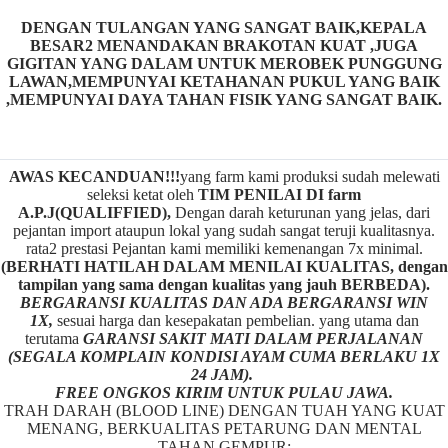
DENGAN TULANGAN YANG SANGAT BAIK,KEPALA
BESAR2 MENANDAKAN BRAKOTAN KUAT ,JUGA
GIGITAN YANG DALAM UNTUK MEROBEK PUNGGUNG
LAWAN,MEMPUNYAI KETAHANAN PUKUL YANG BAIK
,MEMPUNYAI DAYA TAHAN FISIK YANG SANGAT BAIK.
AWAS KECANDUAN!!!
yang farm kami produksi sudah melewati
seleksi ketat oleh
TIM
P
ENILAI DI farm
A.P.J(QUALIFFIED),
Dengan darah keturunan yang jelas, dari
pejantan import ataupun lokal yang sudah sangat teruji kualitasnya.
rata2 prestasi Pejantan kami memiliki kemenangan 7x minimal.
(BERHATI HATILAH DALAM MENILAI KUALITAS, dengan
tampilan yang sama dengan kualitas yang jauh BERBEDA).
BERGARANSI KUALITAS DAN ADA BERGARANSI WIN
1X,
sesuai harga dan kesepakatan pembelian. yang utama dan
terutama
GARANSI SAKIT MATI DALAM PERJALANAN
(SEGALA KOMPLAIN KONDISI AYAM CUMA BERLAKU 1X
24 JAM).
FREE ONGKOS KIRIM UNTUK PULAU JAWA.
TRAH DARAH (BLOOD LINE) DENGAN TUAH YANG KUAT
MENANG, BERKUALITAS PETARUNG DAN MENTAL
TAHAN GEMPUR: