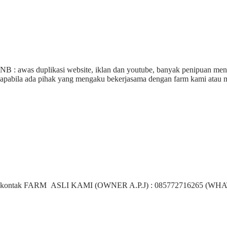
NB : awas duplikasi website, iklan dan youtube, banyak peni
apabila ada pihak yang mengaku bekerjasama dengan farm kami ata
kontak FARM ASLI KAMI (OWNER A.P.J) : 085772716265 (WH