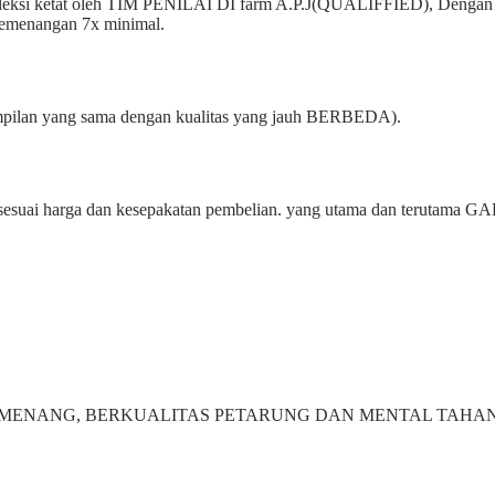
 ketat oleh TIM PENILAI DI farm A.P.J(QUALIFFIED), Dengan darah 
i kemenangan 7x minimal.
 yang sama dengan kualitas yang jauh BERBEDA).
 harga dan kesepakatan pembelian. yang utama dan terut
 MENANG, BERKUALITAS PETARUNG DAN MENTAL TAHA