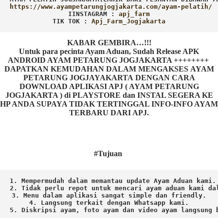
IINSTAGRAM : 
TIK TOK : 
Apj_Farm_Jogjakarta
KABAR GEMBIRA…!!!
Untuk para pecinta Ayam Aduan, Sudah Release APK
ANDROID AYAM PETARUNG JOGJAKARTA ++++++++
DAPATKAN KEMUDAHAN DALAM MENGAKSES AYAM
PETARUNG JOGJAYAKARTA DENGAN CARA
DOWNLOAD APLIKASI APJ ( AYAM PETARUNG
JOGJAKARTA ) di PLAYSTORE dan INSTAL SEGERA KE
HP ANDA SUPAYA TIDAK TERTINGGAL INFO-INFO AYAM
TERBARU DARI APJ.
#Tujuan
1. Mempermudah dalam memantau update Ayam Aduan kami.

2. Tidak perlu repot untuk mencari ayam aduan kami dal
3. Menu dalam aplikasi sangat simple dan friendly.

4. Langsung terkait dengan Whatsapp kami.

5. Diskripsi ayam, foto ayam dan video ayam langsung b