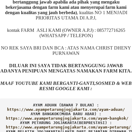
bertanggung jawab apabila ada pihak yang mengaku
bekerjasama dengan farm kami atau menyerupai farm kami
dengan kualitas yang jauh berbeda)
,
kualitas NO 1 MENJADI
PRIORITAS UTAMA DI A.P.J,
kontak FARM ASLI KAMI (OWNER A.P.J) : 085772716265
(WHATSAPP
/
TELEPON)
NO REK SAYA BRI DAN BCA : ATAS NAMA CHRIST DHENY
PURNAWAN
DILUAR INI SAYA TIDAK BERTANGGUNG JAWAB
ADANYA PENIPUAN MENGATAS NAMAKAN FARM KITA.
MAAF YOUTUBE KAMI BERGANTI-GANTI,SOSMED & WEB
RESMI GOOGLE KAMI :
AYAM ADUAN (BAWAH 7 BULAN) :
AYAM BANGKOK(MUDA BARU ABAR) :
AYAM PETARUNG JOGJAKARTA(BERPRESTASI) :
AYAM PELATIH JOGJAKARTA(LAHIR DARI PEJANTAN DIBAWAH 7