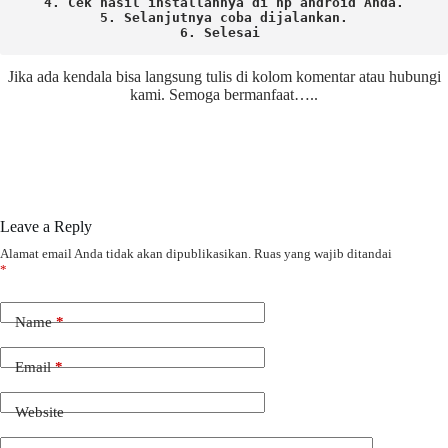
4. Cek hasil installannya di hp android Anda.

5. Selanjutnya coba dijalankan.

6. Selesai 
Jika ada kendala bisa langsung tulis di kolom komentar atau hubungi
kami. Semoga bermanfaat…..
Leave a Reply
Alamat email Anda tidak akan dipublikasikan.
Ruas yang wajib ditandai
*
Name
*
Email
*
Website