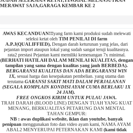
SUDAH SELEKSIAN KETAT,TINGGAL MELANJUTKAN
MERAWAT SAJA,GARAGA KEMBAR KE 2
AWAS KECANDUAN!!!
yang farm kami produksi sudah melewati
seleksi ketat oleh
TIM
P
ENILAI DI farm
A.P.J(QUALIFFIED),
Dengan darah keturunan yang jelas, dari
pejantan import ataupun lokal yang sudah sangat teruji kualitasnya.
rata2 prestasi Pejantan kami memiliki kemenangan 7x minimal.
(BERHATI HATILAH DALAM MENILAI KUALITAS, dengan
tampilan yang sama dengan kualitas yang jauh BERBEDA).
BERGARANSI KUALITAS DAN ADA BERGARANSI WIN
1X,
sesuai harga dan kesepakatan pembelian. yang utama dan
terutama
GARANSI SAKIT MATI DALAM PERJALANAN
(SEGALA KOMPLAIN KONDISI AYAM CUMA BERLAKU 1X
24 JAM).
FREE ONGKOS KIRIM UNTUK PULAU JAWA.
TRAH DARAH (BLOOD LINE) DENGAN TUAH YANG KUAT
MENANG, BERKUALITAS PETARUNG DAN MENTAL
TAHAN GEMPUR:
NB : awas duplikasi website, iklan dan youtube, banyak
penipuan
menggunakan foto dan video ayam kami, NAMA AYAM
ABAL2 MENYERUPAI PETERNAKAN KAMI
(kami tidak