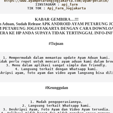
IINSTAGRAM : 
TIK TOK : 
Apj_Farm_Jogjakarta
KABAR GEMBIRA…!!!
Ayam Aduan, Sudah Release APK ANDROID AYAM PETARUNG
ETARUNG JOGJAYAKARTA DENGAN CARA DOWNLOAD AP
ERA KE HP ANDA SUPAYA TIDAK TERTINGGAL INFO-IN
#Tujuan
1. Mempermudah dalam memantau update Ayam Aduan kami.

idak perlu repot untuk mencari ayam aduan kami dalam brow
3. Menu dalam aplikasi sangat simple dan friendly.

4. Langsung terkait dengan Whatsapp kami.

skripsi ayam, foto ayam dan video ayam langsung bisa dili
#Keunggulan
1. Mudah pengoperasiannya.
2. Langsung terkait Whatsapp kami.

3. Deskripsi Ayam, Foto Ayam dan Video Ayam tersedia.
