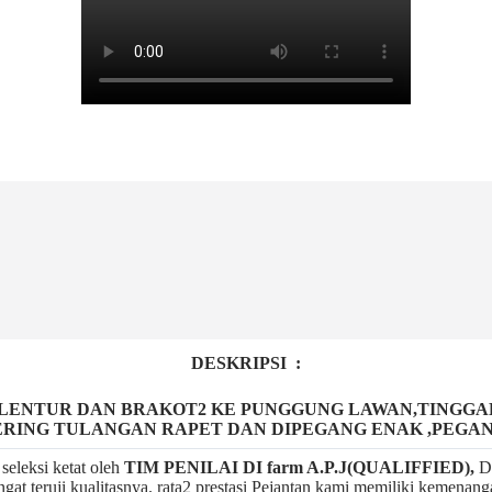
DESKRIPSI :
S LENTUR DAN BRAKOT2 KE PUNGGUNG LAWAN,TINGG
ERING TULANGAN RAPET DAN DIPEGANG ENAK ,PEGA
seleksi ketat oleh
TIM
P
ENILAI DI farm A.P.J(QUALIFFIED),
De
gat teruji kualitasnya. rata2 prestasi Pejantan kami memiliki kemenan