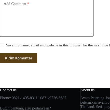
Add Comment
*
Save my name, email and website in this browser for the next time
Kirim Komentar
Contact us
About us
Phone: 0821-1495-8311 | 0831-9726-5687
Ayam Petarung Jog
peternakan ayam ba
Thailand. Setiap a
Butuh bantuan, atau pertanyaan?