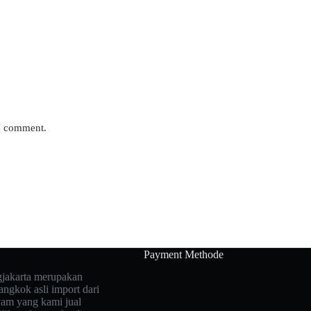
 I comment.
Payment Methode
jakarta merupakan
ngkok asli import dari
yam yang kami jual