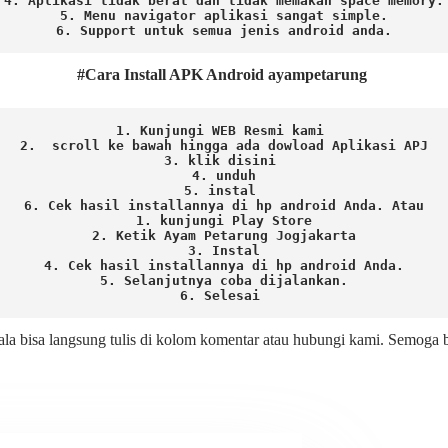
4. Aplikasi tidak berat dan tidak memakan space memory.

5. Menu navigator aplikasi sangat simple.

6. Support untuk semua jenis android anda.
#Cara Install APK Android ayampetarung
1. Kunjungi WEB Resmi kami 
2.  scroll ke bawah hingga ada dowload Aplikasi APJ
3. klik disini 
4. unduh
5. instal 
6. Cek hasil installannya di hp android Anda. 
Atau

1. kunjungi Play Store

2. Ketik Ayam Petarung Jogjakarta

3. Instal

4. Cek hasil installannya di hp android Anda.

5. Selanjutnya coba dijalankan.

6. Selesai 
ala bisa langsung tulis di kolom komentar atau hubungi kami. Semoga