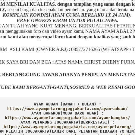
ENILAI KUALITAS, dengan tampilan yang sama dengan kua
1X,
sesuai harga dan kesepakatan pembelian. yang utama dan terutam
KOMPLAIN KONDISI AYAM CUMA BERLAKU 1X 24 JAM).
FREE ONGKOS KIRIM UNTUK PULAU JAWA.
NGAN TUAH YANG KUAT MENANG, BERKUALITAS PETARU
an
menggunakan foto dan video ayam kami, NAMA AYAM A
rm kami atau menyerupai farm kami dengan kualitas yang jauh 
ARM ASLI KAMI (OWNER A.P.J) : 085772716265 (WHATSAPP
/
EK SAYA BRI DAN BCA : ATAS NAMA CHRIST DHENY PUR
AK BERTANGGUNG JAWAB ADANYA PENIPUAN MENGATA
UBE KAMI BERGANTI-GANTI,SOSMED & WEB RESMI GOO
AYAM ADUAN (BAWAH 7 BULAN) :
AYAM BANGKOK(MUDA BARU ABAR) :
AYAM PETARUNG JOGJAKARTA(BERPRESTASI) :
AM PELATIH JOGJAKARTA(LAHIR DARI PEJANTAN DIBAWAH 7X WIN