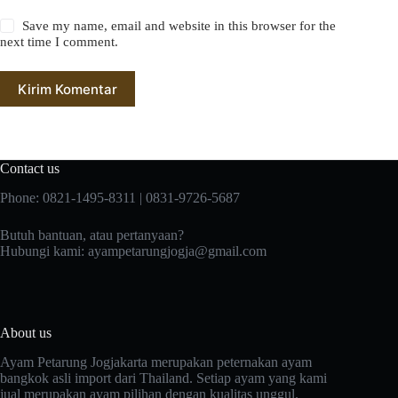
Save my name, email and website in this browser for the
next time I comment.
Kirim Komentar
Contact us
Phone: 0821-1495-8311 | 0831-9726-5687
Butuh bantuan, atau pertanyaan?
Hubungi kami:
ayampetarungjogja@gmail.com
About us
Ayam Petarung Jogjakarta merupakan peternakan ayam
bangkok asli import dari Thailand. Setiap ayam yang kami
jual merupakan ayam pilihan dengan kualitas unggul.