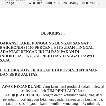
Harga        = 8 BLN 5000,4 BULAN 3500,5 BLN 4000.
DESKRIPSI :
GARANSI TARIK PUNGGUNG DENGAN SANGAT
BAIK,KONDISI 100 PERCENT FIT,SUDAH TINGGAL
ADAPTASI DENGAN IKLIM DAN PAKAN DI
INDONESIA,TINGGAL PILIH DAN TINGGAL RAWAT
SAJA,
FULL BRAKOT2 SILAHKAN DI ADOPSI,SEHAT,AMAN
DAN BERKUALITAS.
AWAS KECANDUAN!!!
yang farm kami produksi sudah melewati
seleksi ketat oleh
TIM
P
ENILAI DI farm
A.P.J(QUALIFFIED),
Dengan darah keturunan yang jelas, dari
pejantan import ataupun lokal yang sudah sangat teruji kualitasnya.
rata2 prestasi Pejantan kami memiliki kemenangan 7x minimal.