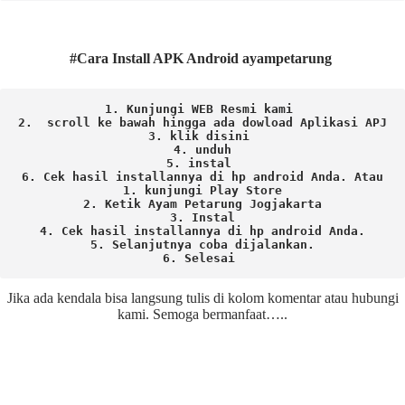
#Cara Install APK Android ayampetarung
1. Kunjungi WEB Resmi kami 
2.  scroll ke bawah hingga ada dowload Aplikasi APJ
3. klik disini 
4. unduh
5. instal 
6. Cek hasil installannya di hp android Anda. 
Atau

1. kunjungi Play Store

2. Ketik Ayam Petarung Jogjakarta

3. Instal

4. Cek hasil installannya di hp android Anda.

5. Selanjutnya coba dijalankan.

6. Selesai 
Jika ada kendala bisa langsung tulis di kolom komentar atau hubungi
kami. Semoga bermanfaat…..