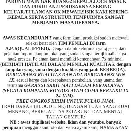
TARUNG MAIN GAK BUANG2 KEPALA,LOCK MASUK
DAN PUKULAN2 PERUSAKNYA SERING
KELUAR.TULANGAN OK MEWAH,SISIK KAKI KERING
,KEPALA SERTA STRUKTUR TEMPURNYA SANGAT
MENJAMIN MASA DEPANYA.
AWAS KECANDUAN!!!
yang farm kami produksi sudah melewati
seleksi ketat oleh
TIM
P
ENILAI DI farm
A.P.J(QUALIFFIED),
Dengan darah keturunan yang jelas, dari
pejantan import ataupun lokal yang sudah sangat teruji kualitasnya.
rata2 prestasi Pejantan kami memiliki kemenangan 7x minimal.
(BERHATI HATILAH DALAM MENILAI KUALITAS, dengan
tampilan yang sama dengan kualitas yang jauh BERBEDA).
BERGARANSI KUALITAS DAN ADA BERGARANSI WIN
1X,
sesuai harga dan kesepakatan pembelian. yang utama dan
terutama
GARANSI SAKIT MATI DALAM PERJALANAN
(SEGALA KOMPLAIN KONDISI AYAM CUMA BERLAKU 1X
24 JAM).
FREE ONGKOS KIRIM UNTUK PULAU JAWA.
TRAH DARAH (BLOOD LINE) DENGAN TUAH YANG KUAT
MENANG, BERKUALITAS PETARUNG DAN MENTAL
TAHAN GEMPUR:
NB : awas duplikasi website, iklan dan youtube, banyak
penipuan
menggunakan foto dan video ayam kami, NAMA AYAM