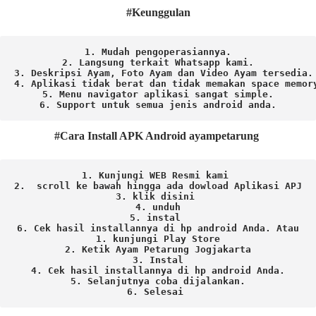
#Keunggulan
1. Mudah pengoperasiannya.
2. Langsung terkait Whatsapp kami.

3. Deskripsi Ayam, Foto Ayam dan Video Ayam tersedia.

4. Aplikasi tidak berat dan tidak memakan space memory
5. Menu navigator aplikasi sangat simple.

6. Support untuk semua jenis android anda.
#Cara Install APK Android ayampetarung
1. Kunjungi WEB Resmi kami 
2.  scroll ke bawah hingga ada dowload Aplikasi APJ
3. klik disini 
4. unduh
5. instal 
6. Cek hasil installannya di hp android Anda. 
Atau

1. kunjungi Play Store

2. Ketik Ayam Petarung Jogjakarta

3. Instal

4. Cek hasil installannya di hp android Anda.

5. Selanjutnya coba dijalankan.

6. Selesai 