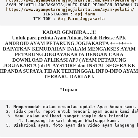
AYAM PELATIH JOGJAKARTA(LAHIR DARI PEJANTAN DIBAWAH 7
IINSTAGRAM : 
TIK TOK : 
Apj_Farm_Jogjakarta
KABAR GEMBIRA…!!!
Untuk para pecinta Ayam Aduan, Sudah Release APK
ANDROID AYAM PETARUNG JOGJAKARTA ++++++++
DAPATKAN KEMUDAHAN DALAM MENGAKSES AYAM
PETARUNG JOGJAYAKARTA DENGAN CARA
DOWNLOAD APLIKASI APJ ( AYAM PETARUNG
JOGJAKARTA ) di PLAYSTORE dan INSTAL SEGERA KE
HP ANDA SUPAYA TIDAK TERTINGGAL INFO-INFO AYAM
TERBARU DARI APJ.
#Tujuan
1. Mempermudah dalam memantau update Ayam Aduan kami.

2. Tidak perlu repot untuk mencari ayam aduan kami dal
3. Menu dalam aplikasi sangat simple dan friendly.

4. Langsung terkait dengan Whatsapp kami.

5. Diskripsi ayam, foto ayam dan video ayam langsung b