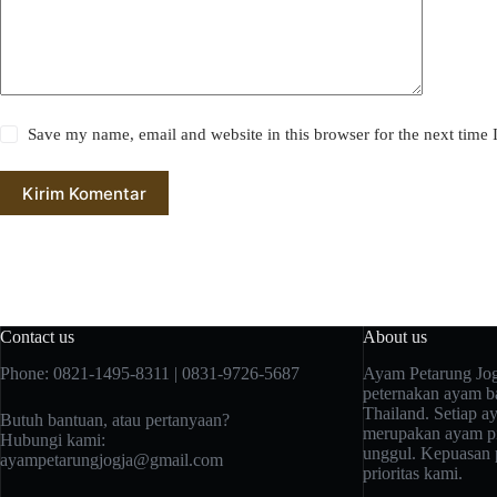
Save my name, email and website in this browser for the next time
Kirim Komentar
Contact us
About us
Phone: 0821-1495-8311 | 0831-9726-5687
Ayam Petarung Jog
peternakan ayam ba
Thailand. Setiap a
Butuh bantuan, atau pertanyaan?
merupakan ayam pi
Hubungi kami:
unggul. Kepuasan 
ayampetarungjogja@gmail.com
prioritas kami.