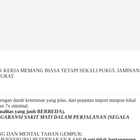
K KERJA MEMANG BIASA TETAPI SEKALI PUKUL JAMINAN
URAT.
ngan darah keturunan yang jelas, dari pejantan import ataupun lokal
gan 7x minimal.
litas yang jauh BERBEDA).
a
GARANSI SAKIT MATI DALAM PERJALANAN (SEGALA
NG DAN MENTAL TAHAN GEMPUR:
BAL2 MENYERUPAI PETERNAKAN KAMI
(kami tidak bertanggung