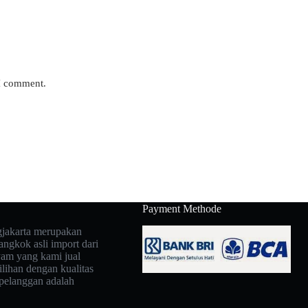
 I comment.
Payment Methode
jakarta merupakan
ngkok asli import dari
yam yang kami jual
lihan dengan kualitas
pelanggan adalah