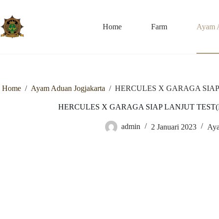
Skip
to
content
Home
Farm
Ayam 
Home
/
Ayam Aduan Jogjakarta
/
HERCULES X GARAGA SIAP 
HERCULES X GARAGA SIAP LANJUT TEST(B
admin
2 Januari 2023
Aya