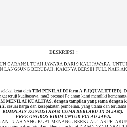
DESKRIPSI :
N GARANSI, TUAH JAWARA DARI 9 KALI JAWARA, UNTU
N LANGSUNG BERUBAH. KAKINYA BERSIH FULL NAIK AK
seleksi ketat oleh
TIM
P
ENILAI DI farm A.P.J(QUALIFFIED),
De
gat teruji kualitasnya. rata2 prestasi Pejantan kami memiliki kemenan
ENILAI KUALITAS, dengan tampilan yang sama dengan kua
1X,
sesuai harga dan kesepakatan pembelian. yang utama dan terutam
KOMPLAIN KONDISI AYAM CUMA BERLAKU 1X 24 JAM).
FREE ONGKOS KIRIM UNTUK PULAU JAWA.
NGAN TUAH YANG KUAT MENANG, BERKUALITAS PETARU
an
menggunakan foto dan video ayam kami, NAMA AYAM A