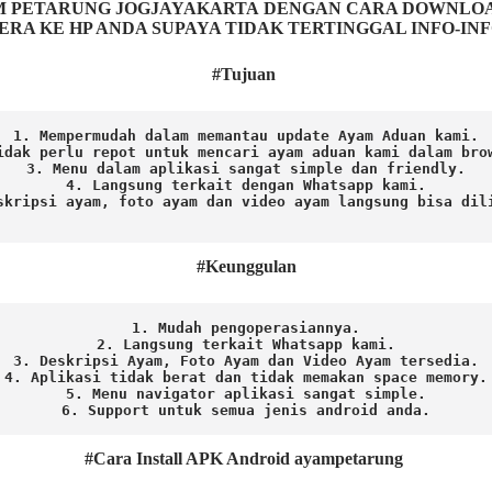
ETARUNG JOGJAYAKARTA DENGAN CARA DOWNLOAD AP
ERA KE HP ANDA SUPAYA TIDAK TERTINGGAL INFO-IN
#Tujuan
1. Mempermudah dalam memantau update Ayam Aduan kami.

idak perlu repot untuk mencari ayam aduan kami dalam brow
3. Menu dalam aplikasi sangat simple dan friendly.

4. Langsung terkait dengan Whatsapp kami.

skripsi ayam, foto ayam dan video ayam langsung bisa dili
#Keunggulan
1. Mudah pengoperasiannya.
2. Langsung terkait Whatsapp kami.

3. Deskripsi Ayam, Foto Ayam dan Video Ayam tersedia.

4. Aplikasi tidak berat dan tidak memakan space memory.

5. Menu navigator aplikasi sangat simple.

6. Support untuk semua jenis android anda.
#Cara Install APK Android ayampetarung