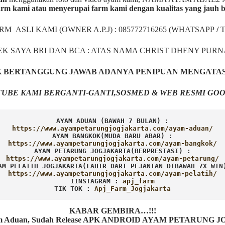
rm kami atau menyerupai farm kami dengan kualitas yang jauh 
ARM ASLI KAMI (OWNER A.P.J) : 085772716265 (WHATSAPP
/
EK SAYA BRI DAN BCA : ATAS NAMA CHRIST DHENY PUR
AK BERTANGGUNG JAWAB ADANYA PENIPUAN MENGATA
UBE KAMI BERGANTI-GANTI,SOSMED & WEB RESMI GOO
AYAM ADUAN (BAWAH 7 BULAN) :
AYAM BANGKOK(MUDA BARU ABAR) :
AYAM PETARUNG JOGJAKARTA(BERPRESTASI) :
AM PELATIH JOGJAKARTA(LAHIR DARI PEJANTAN DIBAWAH 7X WIN
IINSTAGRAM : 
TIK TOK : 
Apj_Farm_Jogjakarta
KABAR GEMBIRA…!!!
Ayam Aduan, Sudah Release APK ANDROID AYAM PETARUNG