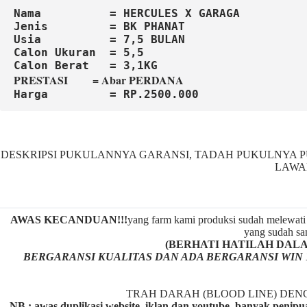
Nama          = HERCULES X GARAGA
Jenis         = BK PHANAT
Usia          = 7,5 BULAN
Calon Ukuran  = 5,5

Harga         = RP.2500.000
DESKRIPSI PUKULANNYA GARANSI, TADAH PUKULNYA PU
LAWA
AWAS KECANDUAN!!!
yang farm kami produksi sudah melewati 
yang sudah san
(BERHATI HATILAH DALAM M
BERGARANSI KUALITAS DAN ADA BERGARANSI WIN 
TRAH DARAH (BLOOD LINE) DE
NB : awas duplikasi website, iklan dan youtube, banyak penipu