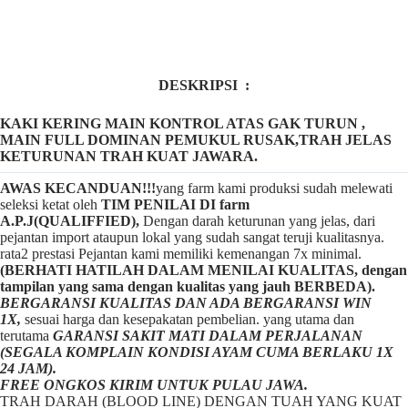
DESKRIPSI :
KAKI KERING MAIN KONTROL ATAS GAK TURUN ,
MAIN FULL DOMINAN PEMUKUL RUSAK,TRAH JELAS
KETURUNAN TRAH KUAT JAWARA.
AWAS KECANDUAN!!!
yang farm kami produksi sudah melewati
seleksi ketat oleh
TIM
P
ENILAI DI farm
A.P.J(QUALIFFIED),
Dengan darah keturunan yang jelas, dari
pejantan import ataupun lokal yang sudah sangat teruji kualitasnya.
rata2 prestasi Pejantan kami memiliki kemenangan 7x minimal.
(BERHATI HATILAH DALAM MENILAI KUALITAS, dengan
tampilan yang sama dengan kualitas yang jauh BERBEDA).
BERGARANSI KUALITAS DAN ADA BERGARANSI WIN
1X,
sesuai harga dan kesepakatan pembelian. yang utama dan
terutama
GARANSI SAKIT MATI DALAM PERJALANAN
(SEGALA KOMPLAIN KONDISI AYAM CUMA BERLAKU 1X
24 JAM).
FREE ONGKOS KIRIM UNTUK PULAU JAWA.
TRAH DARAH (BLOOD LINE) DENGAN TUAH YANG KUAT