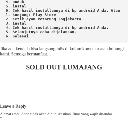
4. unduh
5. instal 
6. Cek hasil installannya di hp android Anda. 
Atau

1. kunjungi Play Store

2. Ketik Ayam Petarung Jogjakarta

3. Instal

4. Cek hasil installannya di hp android Anda.

5. Selanjutnya coba dijalankan.

6. Selesai 
Jika ada kendala bisa langsung tulis di kolom komentar atau hubungi
kami. Semoga bermanfaat…..
SOLD OUT LUMAJANG
Leave a Reply
Alamat email Anda tidak akan dipublikasikan.
Ruas yang wajib ditandai
*