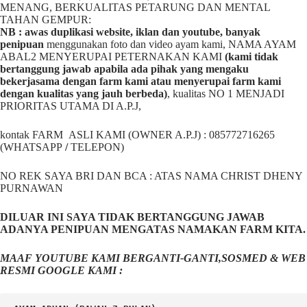
MENANG, BERKUALITAS PETARUNG DAN MENTAL
TAHAN GEMPUR:
NB : awas duplikasi website, iklan dan youtube, banyak
penipuan
menggunakan foto dan video ayam kami, NAMA AYAM
ABAL2 MENYERUPAI PETERNAKAN KAMI
(kami tidak
bertanggung jawab apabila ada pihak yang mengaku
bekerjasama dengan farm kami atau menyerupai farm kami
dengan kualitas yang jauh berbeda)
,
kualitas NO 1 MENJADI
PRIORITAS UTAMA DI A.P.J,
kontak FARM ASLI KAMI (OWNER A.P.J) : 085772716265
(WHATSAPP
/
TELEPON)
NO REK SAYA BRI DAN BCA : ATAS NAMA CHRIST DHENY
PURNAWAN
DILUAR INI SAYA TIDAK BERTANGGUNG JAWAB
ADANYA PENIPUAN MENGATAS NAMAKAN FARM KITA.
MAAF YOUTUBE KAMI BERGANTI-GANTI,SOSMED & WEB
RESMI GOOGLE KAMI :