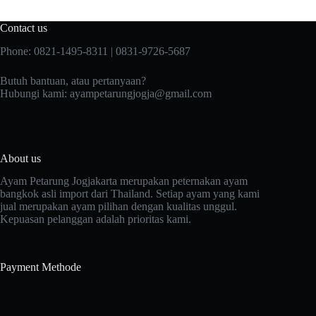
Contact us
Phone: 0821-1495-8311 | 0831-9726-5687
Butuh bantuan, atau pertanyaan?
Hubungi kami:
ayampetarungjogja@gmail.com
About us
Ayam Petarung Jogjakarta merupakan peternakan ayam
bangkok asli import dari Thailand. Setiap ayam yang kami
jual merupakan ayam pilihan dengan kualitas unggul.
Kepuasan pelanggan adalah prioritas kami.
Payment Methode