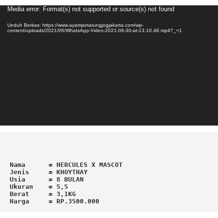
Pemutar
Media error: Format(s) not supported or source(s) not found
Video
Unduh Berkas: https://www.ayampetarungjogjakarta.com/wp-
content/uploads/2021/06/WhatsApp-Video-2021-06-30-at-13.10.48.mp4?_=1
Nama      = HERCULES X MASCOT

Jenis     = KHOYTHAY

Usia      = 8 BULAN

Ukuran    = 5,5

Berat     = 3,1KG

Harga     = RP.3500.000