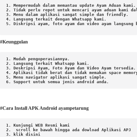
1. Mempermudah dalam memantau update Ayam Aduan kami.

2. Tidak perlu repot untuk mencari ayam aduan kami dal
3. Menu dalam aplikasi sangat simple dan friendly.

4. Langsung terkait dengan Whatsapp kami.

5. Diskripsi ayam, foto ayam dan video ayam langsung b
#Keunggulan
1. Mudah pengoperasiannya.
2. Langsung terkait Whatsapp kami.

3. Deskripsi Ayam, Foto Ayam dan Video Ayam tersedia.

4. Aplikasi tidak berat dan tidak memakan space memory
5. Menu navigator aplikasi sangat simple.

6. Support untuk semua jenis android anda.
#Cara Install APK Android ayampetarung
1. Kunjungi WEB Resmi kami 
2.  scroll ke bawah hingga ada dowload Aplikasi APJ
3. klik disini 