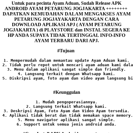
Untuk para pecinta Ayam Aduan, Sudah Release APK
ANDROID AYAM PETARUNG JOGJAKARTA ++++++++
DAPATKAN KEMUDAHAN DALAM MENGAKSES AYAM
PETARUNG JOGJAYAKARTA DENGAN CARA
DOWNLOAD APLIKASI APJ ( AYAM PETARUNG
JOGJAKARTA ) di PLAYSTORE dan INSTAL SEGERA KE
HP ANDA SUPAYA TIDAK TERTINGGAL INFO-INFO
AYAM TERBARU DARI APJ.
#Tujuan
1. Mempermudah dalam memantau update Ayam Aduan kami.

2. Tidak perlu repot untuk mencari ayam aduan kami dala
3. Menu dalam aplikasi sangat simple dan friendly.

4. Langsung terkait dengan Whatsapp kami.

5. Diskripsi ayam, foto ayam dan video ayam langsung bi
#Keunggulan
1. Mudah pengoperasiannya.
2. Langsung terkait Whatsapp kami.

3. Deskripsi Ayam, Foto Ayam dan Video Ayam tersedia.

4. Aplikasi tidak berat dan tidak memakan space memory.

5. Menu navigator aplikasi sangat simple.

6. Support untuk semua jenis android anda.