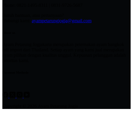
Phone: 0821-1495-8311 | 0831-9726-5687
Butuh bantuan, atau pertanyaan?
Hubungi kami:
ayampetarungjogja@gmail.com
About us
Ayam Petarung Jogjakarta merupakan peternakan ayam bangkok
asli import dari Thailand. Setiap ayam yang kami jual merupakan
ayam pilihan dengan kualitas unggul. Kepuasan pelanggan adalah
prioritas kami.
Payment Methode
Copyright © 2026 Ayam Petarung Jogja