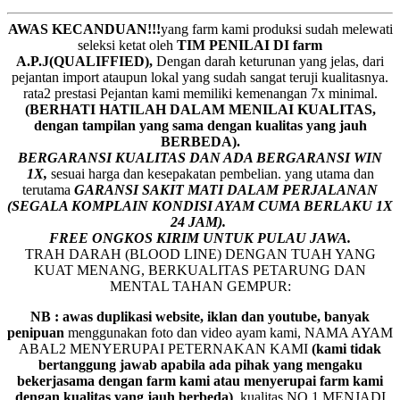
AWAS KECANDUAN!!!
yang farm kami produksi sudah melewati
seleksi ketat oleh
TIM
P
ENILAI DI farm
A.P.J(QUALIFFIED),
Dengan darah keturunan yang jelas, dari
pejantan import ataupun lokal yang sudah sangat teruji kualitasnya.
rata2 prestasi Pejantan kami memiliki kemenangan 7x minimal.
(BERHATI HATILAH DALAM MENILAI KUALITAS,
dengan tampilan yang sama dengan kualitas yang jauh
BERBEDA).
BERGARANSI KUALITAS DAN ADA BERGARANSI WIN
1X,
sesuai harga dan kesepakatan pembelian. yang utama dan
terutama
GARANSI SAKIT MATI DALAM PERJALANAN
(SEGALA KOMPLAIN KONDISI AYAM CUMA BERLAKU 1X
24 JAM).
FREE ONGKOS KIRIM UNTUK PULAU JAWA.
TRAH DARAH (BLOOD LINE) DENGAN TUAH YANG
KUAT MENANG, BERKUALITAS PETARUNG DAN
MENTAL TAHAN GEMPUR:
NB : awas duplikasi website, iklan dan youtube, banyak
penipuan
menggunakan foto dan video ayam kami, NAMA AYAM
ABAL2 MENYERUPAI PETERNAKAN KAMI
(kami tidak
bertanggung jawab apabila ada pihak yang mengaku
bekerjasama dengan farm kami atau menyerupai farm kami
dengan kualitas yang jauh berbeda)
,
kualitas NO 1 MENJADI