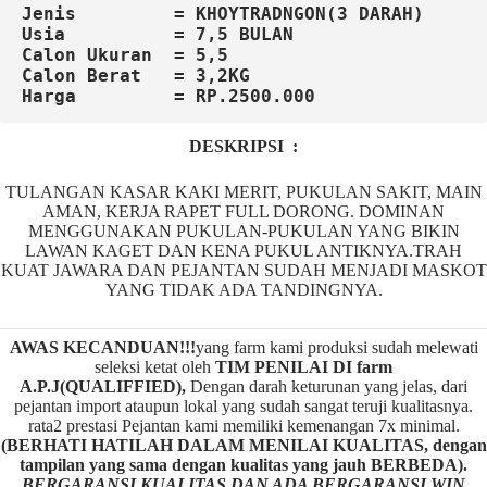
Jenis         = KHOYTRADNGON(3 DARAH)
Usia          = 7,5 BULAN
Calon
Ukuran  = 5,5

Calon Berat   = 3,2KG
DESKRIPSI :
TULANGAN KASAR KAKI MERIT, PUKULAN SAKIT, MAIN
AMAN, KERJA RAPET FULL DORONG. DOMINAN
MENGGUNAKAN PUKULAN-PUKULAN YANG BIKIN
LAWAN KAGET DAN KENA PUKUL ANTIKNYA.TRAH
KUAT JAWARA DAN PEJANTAN SUDAH MENJADI MASKOT
YANG TIDAK ADA TANDINGNYA.
AWAS KECANDUAN!!!
yang farm kami produksi sudah melewati
seleksi ketat oleh
TIM
P
ENILAI DI farm
A.P.J(QUALIFFIED),
Dengan darah keturunan yang jelas, dari
pejantan import ataupun lokal yang sudah sangat teruji kualitasnya.
rata2 prestasi Pejantan kami memiliki kemenangan 7x minimal.
(BERHATI HATILAH DALAM MENILAI KUALITAS, dengan
tampilan yang sama dengan kualitas yang jauh BERBEDA).
BERGARANSI KUALITAS DAN ADA BERGARANSI WIN