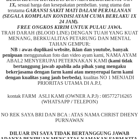
1X,
sesuai harga dan kesepakatan pembelian. yang utama dan
terutama
GARANSI SAKIT MATI DALAM PERJALANAN
(SEGALA KOMPLAIN KONDISI AYAM CUMA BERLAKU 1X
24 JAM).
FREE ONGKOS KIRIM UNTUK PULAU JAWA.
TRAH DARAH (BLOOD LINE) DENGAN TUAH YANG KUAT
MENANG, BERKUALITAS PETARUNG DAN MENTAL
TAHAN GEMPUR:
NB : awas duplikasi website, iklan dan youtube, banyak
penipuan
menggunakan foto dan video ayam kami, NAMA AYAM
ABAL2 MENYERUPAI PETERNAKAN KAMI
(kami tidak
bertanggung jawab apabila ada pihak yang mengaku
bekerjasama dengan farm kami atau menyerupai farm kami
dengan kualitas yang jauh berbeda)
,
kualitas NO 1 MENJADI
PRIORITAS UTAMA DI A.P.J,
kontak FARM ASLI KAMI (OWNER A.P.J) : 085772716265
(WHATSAPP
/
TELEPON)
NO REK SAYA BRI DAN BCA : ATAS NAMA CHRIST DHENY
PURNAWAN
DILUAR INI SAYA TIDAK BERTANGGUNG JAWAB
ADANYA PENIPUAN MENGATAS NAMAKAN FARM KITA.