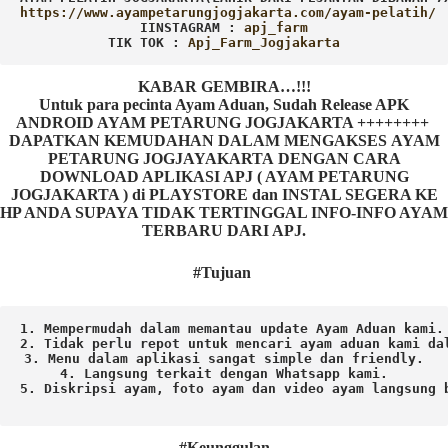
IINSTAGRAM : 
TIK TOK : 
Apj_Farm_Jogjakarta
KABAR GEMBIRA…!!!
Untuk para pecinta Ayam Aduan, Sudah Release APK
ANDROID AYAM PETARUNG JOGJAKARTA ++++++++
DAPATKAN KEMUDAHAN DALAM MENGAKSES AYAM
PETARUNG JOGJAYAKARTA DENGAN CARA
DOWNLOAD APLIKASI APJ ( AYAM PETARUNG
JOGJAKARTA ) di PLAYSTORE dan INSTAL SEGERA KE
HP ANDA SUPAYA TIDAK TERTINGGAL INFO-INFO AYAM
TERBARU DARI APJ.
#Tujuan
1. Mempermudah dalam memantau update Ayam Aduan kami.

2. Tidak perlu repot untuk mencari ayam aduan kami dal
3. Menu dalam aplikasi sangat simple dan friendly.

4. Langsung terkait dengan Whatsapp kami.

5. Diskripsi ayam, foto ayam dan video ayam langsung b
#Keunggulan