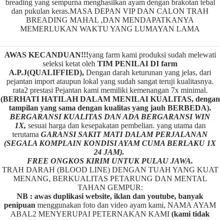
breading yang sempurna menghasilkan ayam dengan brakotan tebal
dan pukulan keras.MASA DEPAN VIP DAN CALON TRAH
BREADING MAHAL ,DAN MENDAPATKANYA
MEMERLUKAN WAKTU YANG LUMAYAN LAMA
AWAS KECANDUAN!!!
yang farm kami produksi sudah melewati
seleksi ketat oleh
TIM
P
ENILAI DI farm
A.P.J(QUALIFFIED),
Dengan darah keturunan yang jelas, dari
pejantan import ataupun lokal yang sudah sangat teruji kualitasnya.
rata2 prestasi Pejantan kami memiliki kemenangan 7x minimal.
(BERHATI HATILAH DALAM MENILAI KUALITAS, dengan
tampilan yang sama dengan kualitas yang jauh BERBEDA).
BERGARANSI KUALITAS DAN ADA BERGARANSI WIN
1X,
sesuai harga dan kesepakatan pembelian. yang utama dan
terutama
GARANSI SAKIT MATI DALAM PERJALANAN
(SEGALA KOMPLAIN KONDISI AYAM CUMA BERLAKU 1X
24 JAM).
FREE ONGKOS KIRIM UNTUK PULAU JAWA.
TRAH DARAH (BLOOD LINE) DENGAN TUAH YANG KUAT
MENANG, BERKUALITAS PETARUNG DAN MENTAL
TAHAN GEMPUR:
NB : awas duplikasi website, iklan dan youtube, banyak
penipuan
menggunakan foto dan video ayam kami, NAMA AYAM
ABAL2 MENYERUPAI PETERNAKAN KAMI
(kami tidak