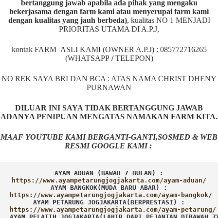
bertanggung jawab apabila ada pihak yang mengaku
bekerjasama dengan farm kami atau menyerupai farm kami
dengan kualitas yang jauh berbeda)
,
kualitas NO 1 MENJADI
PRIORITAS UTAMA DI A.P.J,
kontak FARM ASLI KAMI (OWNER A.P.J) : 085772716265
(WHATSAPP
/
TELEPON)
NO REK SAYA BRI DAN BCA : ATAS NAMA CHRIST DHENY
PURNAWAN
DILUAR INI SAYA TIDAK BERTANGGUNG JAWAB
ADANYA PENIPUAN MENGATAS NAMAKAN FARM KITA.
MAAF YOUTUBE KAMI BERGANTI-GANTI,SOSMED & WEB
RESMI GOOGLE KAMI :
AYAM ADUAN (BAWAH 7 BULAN) :
AYAM BANGKOK(MUDA BARU ABAR) :
AYAM PETARUNG JOGJAKARTA(BERPRESTASI) :
AYAM PELATIH JOGJAKARTA(LAHIR DARI PEJANTAN DIBAWAH 7