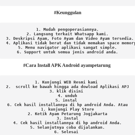
#Keunggulan
1. Mudah pengoperasiannya.
2. Langsung terkait Whatsapp kami.

3. Deskripsi Ayam, Foto Ayam dan Video Ayam tersedia.

4. Aplikasi tidak berat dan tidak memakan space memory
5. Menu navigator aplikasi sangat simple.

6. Support untuk semua jenis android anda.
#Cara Install APK Android ayampetarung
1. Kunjungi WEB Resmi kami 
2.  scroll ke bawah hingga ada dowload Aplikasi APJ
3. klik disini 
4. unduh
5. instal 
6. Cek hasil installannya di hp android Anda. 
Atau

1. kunjungi Play Store

2. Ketik Ayam Petarung Jogjakarta

3. Instal

4. Cek hasil installannya di hp android Anda.

5. Selanjutnya coba dijalankan.

6. Selesai 