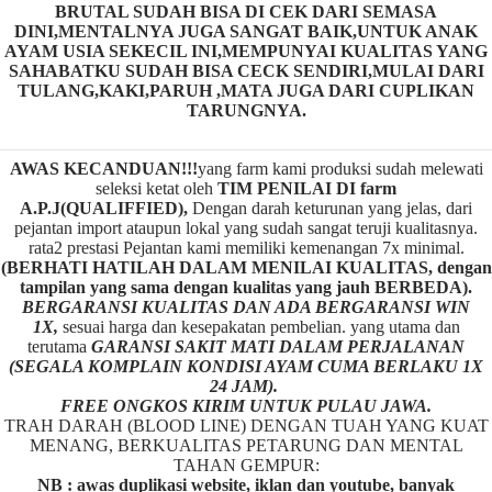
BRUTAL SUDAH BISA DI CEK DARI SEMASA
DINI,MENTALNYA JUGA SANGAT BAIK,UNTUK ANAK
AYAM USIA SEKECIL INI,MEMPUNYAI KUALITAS YANG
SAHABATKU SUDAH BISA CECK SENDIRI,MULAI DARI
TULANG,KAKI,PARUH ,MATA JUGA DARI CUPLIKAN
TARUNGNYA.
AWAS KECANDUAN!!!
yang farm kami produksi sudah melewati
seleksi ketat oleh
TIM
P
ENILAI DI farm
A.P.J(QUALIFFIED),
Dengan darah keturunan yang jelas, dari
pejantan import ataupun lokal yang sudah sangat teruji kualitasnya.
rata2 prestasi Pejantan kami memiliki kemenangan 7x minimal.
(BERHATI HATILAH DALAM MENILAI KUALITAS, dengan
tampilan yang sama dengan kualitas yang jauh BERBEDA).
BERGARANSI KUALITAS DAN ADA BERGARANSI WIN
1X,
sesuai harga dan kesepakatan pembelian. yang utama dan
terutama
GARANSI SAKIT MATI DALAM PERJALANAN
(SEGALA KOMPLAIN KONDISI AYAM CUMA BERLAKU 1X
24 JAM).
FREE ONGKOS KIRIM UNTUK PULAU JAWA.
TRAH DARAH (BLOOD LINE) DENGAN TUAH YANG KUAT
MENANG, BERKUALITAS PETARUNG DAN MENTAL
TAHAN GEMPUR:
NB : awas duplikasi website, iklan dan youtube, banyak