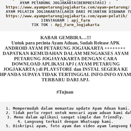
AYAM PETARUNG JOGJAKARTA(BERPRESTASI) :
AYAM PELATIH JOGJAKARTA(LAHIR DARI PEJANTAN DIBAWAH 7
IINSTAGRAM : 
TIK TOK : 
Apj_Farm_Jogjakarta
KABAR GEMBIRA…!!!
Untuk para pecinta Ayam Aduan, Sudah Release APK
ANDROID AYAM PETARUNG JOGJAKARTA ++++++++
DAPATKAN KEMUDAHAN DALAM MENGAKSES AYAM
PETARUNG JOGJAYAKARTA DENGAN CARA
DOWNLOAD APLIKASI APJ ( AYAM PETARUNG
JOGJAKARTA ) di PLAYSTORE dan INSTAL SEGERA KE
HP ANDA SUPAYA TIDAK TERTINGGAL INFO-INFO AYAM
TERBARU DARI APJ.
#Tujuan
1. Mempermudah dalam memantau update Ayam Aduan kami.

2. Tidak perlu repot untuk mencari ayam aduan kami dal
3. Menu dalam aplikasi sangat simple dan friendly.

4. Langsung terkait dengan Whatsapp kami.

5. Diskripsi ayam, foto ayam dan video ayam langsung b