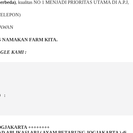
berbeda)
,
kualitas NO 1 MENJADI PRIORITAS UTAMA DI A.P.J,
TELEPON)
NAWAN
S NAMAKAN FARM KITA.
GLE KAMI :
) :
 JOGJAKARTA ++++++++
LIKASI APJ ( AYAM PETARUNG JOGJAKARTA ) di