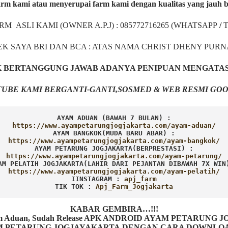
rm kami atau menyerupai farm kami dengan kualitas yang jauh 
ARM ASLI KAMI (OWNER A.P.J) : 085772716265 (WHATSAPP
/
EK SAYA BRI DAN BCA : ATAS NAMA CHRIST DHENY PUR
AK BERTANGGUNG JAWAB ADANYA PENIPUAN MENGATA
UBE KAMI BERGANTI-GANTI,SOSMED & WEB RESMI GOO
AYAM ADUAN (BAWAH 7 BULAN) :
AYAM BANGKOK(MUDA BARU ABAR) :
AYAM PETARUNG JOGJAKARTA(BERPRESTASI) :
AM PELATIH JOGJAKARTA(LAHIR DARI PEJANTAN DIBAWAH 7X WIN
IINSTAGRAM : 
TIK TOK : 
Apj_Farm_Jogjakarta
KABAR GEMBIRA…!!!
Ayam Aduan, Sudah Release APK ANDROID AYAM PETARUNG
ETARUNG JOGJAYAKARTA DENGAN CARA DOWNLOAD AP