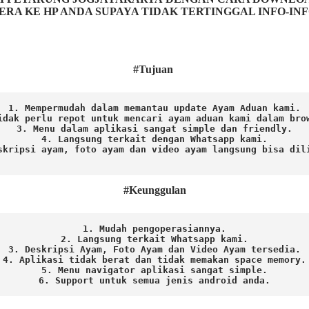
ERA KE HP ANDA SUPAYA TIDAK TERTINGGAL INFO-IN
#Tujuan
1. Mempermudah dalam memantau update Ayam Aduan kami.

idak perlu repot untuk mencari ayam aduan kami dalam brow
3. Menu dalam aplikasi sangat simple dan friendly.

4. Langsung terkait dengan Whatsapp kami.

skripsi ayam, foto ayam dan video ayam langsung bisa dili
#Keunggulan
1. Mudah pengoperasiannya.
2. Langsung terkait Whatsapp kami.

3. Deskripsi Ayam, Foto Ayam dan Video Ayam tersedia.

4. Aplikasi tidak berat dan tidak memakan space memory.

5. Menu navigator aplikasi sangat simple.

6. Support untuk semua jenis android anda.