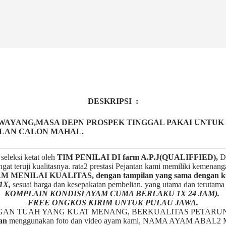
DESKRIPSI :
AYANG,MASA DEPN PROSPEK TINGGAL PAKAI UNTUK A
ULAN CALON MAHAL.
seleksi ketat oleh
TIM
P
ENILAI DI farm A.P.J(QUALIFFIED),
De
gat teruji kualitasnya. rata2 prestasi Pejantan kami memiliki kemenan
ENILAI KUALITAS, dengan tampilan yang sama dengan kua
1X,
sesuai harga dan kesepakatan pembelian. yang utama dan terutam
KOMPLAIN KONDISI AYAM CUMA BERLAKU 1X 24 JAM).
FREE ONGKOS KIRIM UNTUK PULAU JAWA.
NGAN TUAH YANG KUAT MENANG, BERKUALITAS PETARU
an
menggunakan foto dan video ayam kami, NAMA AYAM A