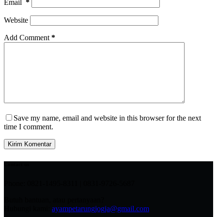
Email
*
Website
Add Comment
*
Save my name, email and website in this browser for the next
time I comment.
Kirim Komentar
Contact us
Phone: 0821-1495-8311 | 0831-9726-5687
Butuh bantuan, atau pertanyaan?
Hubungi kami:
ayampetarungjogja@gmail.com