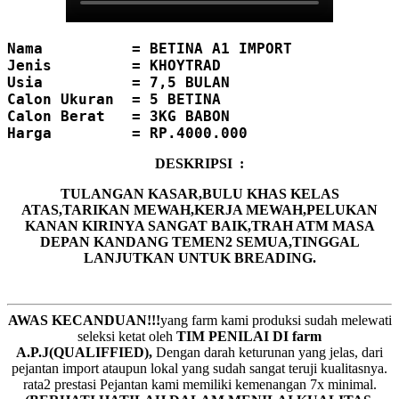
Nama          = BETINA A1 IMPORT
Jenis         = KHOYTRAD
Usia          = 7,5 BULAN
Calon Ukuran  = 5 BETINA

Harga         = RP.4000.000
DESKRIPSI :
TULANGAN KASAR,BULU KHAS KELAS
ATAS,TARIKAN MEWAH,KERJA MEWAH,PELUKAN
KANAN KIRINYA SANGAT BAIK,TRAH ATM MASA
DEPAN KANDANG TEMEN2 SEMUA,TINGGAL
LANJUTKAN UNTUK BREADING.
AWAS KECANDUAN!!!
yang farm kami produksi sudah melewati
seleksi ketat oleh
TIM
P
ENILAI DI farm
A.P.J(QUALIFFIED),
Dengan darah keturunan yang jelas, dari
pejantan import ataupun lokal yang sudah sangat teruji kualitasnya.
rata2 prestasi Pejantan kami memiliki kemenangan 7x minimal.