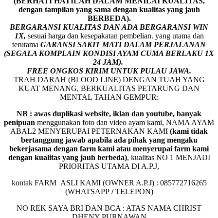
(BERHATI HATILAH DALAM MENILAI KUALITAS,
dengan tampilan yang sama dengan kualitas yang jauh
BERBEDA).
BERGARANSI KUALITAS DAN ADA BERGARANSI WIN
1X,
sesuai harga dan kesepakatan pembelian. yang utama dan
terutama
GARANSI SAKIT MATI DALAM PERJALANAN
(SEGALA KOMPLAIN KONDISI AYAM CUMA BERLAKU 1X
24 JAM).
FREE ONGKOS KIRIM UNTUK PULAU JAWA.
TRAH DARAH (BLOOD LINE) DENGAN TUAH YANG
KUAT MENANG, BERKUALITAS PETARUNG DAN
MENTAL TAHAN GEMPUR:
NB : awas duplikasi website, iklan dan youtube, banyak
penipuan
menggunakan foto dan video ayam kami, NAMA AYAM
ABAL2 MENYERUPAI PETERNAKAN KAMI
(kami tidak
bertanggung jawab apabila ada pihak yang mengaku
bekerjasama dengan farm kami atau menyerupai farm kami
dengan kualitas yang jauh berbeda)
,
kualitas NO 1 MENJADI
PRIORITAS UTAMA DI A.P.J,
kontak FARM ASLI KAMI (OWNER A.P.J) : 085772716265
(WHATSAPP
/
TELEPON)
NO REK SAYA BRI DAN BCA : ATAS NAMA CHRIST
DHENY PURNAWAN