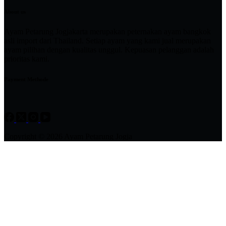
About us
Ayam Petarung Jogjakarta merupakan peternakan ayam bangkok
asli import dari Thailand. Setiap ayam yang kami jual merupakan
ayam pilihan dengan kualitas unggul. Kepuasan pelanggan adalah
prioritas kami.
Payment Methode
Copyright © 2026 Ayam Petarung Jogja