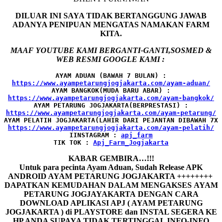
DILUAR INI SAYA TIDAK BERTANGGUNG JAWAB
ADANYA PENIPUAN MENGATAS NAMAKAN FARM
KITA.
MAAF YOUTUBE KAMI BERGANTI-GANTI,SOSMED &
WEB RESMI GOOGLE KAMI :
AYAM ADUAN (BAWAH 7 BULAN) :
AYAM BANGKOK(MUDA BARU ABAR) :
AYAM PETARUNG JOGJAKARTA(BERPRESTASI) :
AYAM PELATIH JOGJAKARTA(LAHIR DARI PEJANTAN DIBAWAH 7X 
IINSTAGRAM : 
TIK TOK : 
Apj_Farm_Jogjakarta
KABAR GEMBIRA…!!!
Untuk para pecinta Ayam Aduan, Sudah Release APK
ANDROID AYAM PETARUNG JOGJAKARTA ++++++++
DAPATKAN KEMUDAHAN DALAM MENGAKSES AYAM
PETARUNG JOGJAYAKARTA DENGAN CARA
DOWNLOAD APLIKASI APJ ( AYAM PETARUNG
JOGJAKARTA ) di PLAYSTORE dan INSTAL SEGERA KE
HP ANDA SUPAYA TIDAK TERTINGGAL INFO-INFO