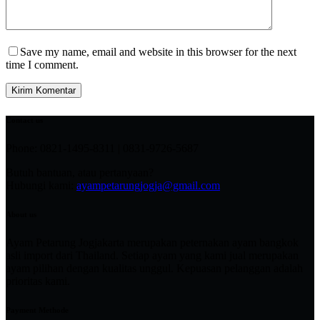
Save my name, email and website in this browser for the next
time I comment.
Kirim Komentar
Contact us
Phone: 0821-1495-8311 | 0831-9726-5687
Butuh bantuan, atau pertanyaan?
Hubungi kami:
ayampetarungjogja@gmail.com
About us
Ayam Petarung Jogjakarta merupakan peternakan ayam bangkok
asli import dari Thailand. Setiap ayam yang kami jual merupakan
ayam pilihan dengan kualitas unggul. Kepuasan pelanggan adalah
prioritas kami.
Payment Methode