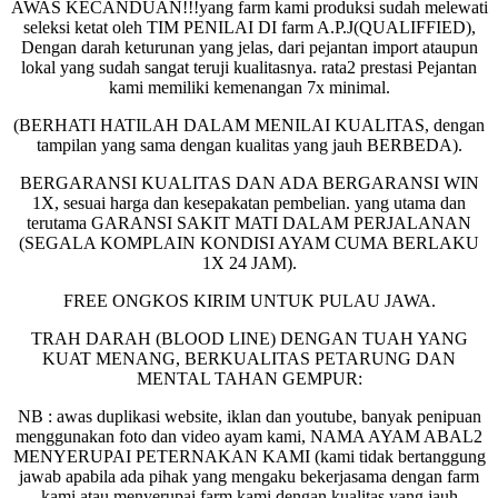
AWAS KECANDUAN!!!yang farm kami produksi sudah melewati
seleksi ketat oleh TIM PENILAI DI farm A.P.J(QUALIFFIED),
Dengan darah keturunan yang jelas, dari pejantan import ataupun
lokal yang sudah sangat teruji kualitasnya. rata2 prestasi Pejantan
kami memiliki kemenangan 7x minimal.
(BERHATI HATILAH DALAM MENILAI KUALITAS, dengan
tampilan yang sama dengan kualitas yang jauh BERBEDA).
BERGARANSI KUALITAS DAN ADA BERGARANSI WIN
1X, sesuai harga dan kesepakatan pembelian. yang utama dan
terutama GARANSI SAKIT MATI DALAM PERJALANAN
(SEGALA KOMPLAIN KONDISI AYAM CUMA BERLAKU
1X 24 JAM).
FREE ONGKOS KIRIM UNTUK PULAU JAWA.
TRAH DARAH (BLOOD LINE) DENGAN TUAH YANG
KUAT MENANG, BERKUALITAS PETARUNG DAN
MENTAL TAHAN GEMPUR:
NB : awas duplikasi website, iklan dan youtube, banyak penipuan
menggunakan foto dan video ayam kami, NAMA AYAM ABAL2
MENYERUPAI PETERNAKAN KAMI (kami tidak bertanggung
jawab apabila ada pihak yang mengaku bekerjasama dengan farm
kami atau menyerupai farm kami dengan kualitas yang jauh