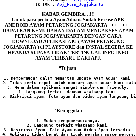
TIK TOK : 
Apj_Farm_Jogjakarta
KABAR GEMBIRA…!!!
Untuk para pecinta Ayam Aduan, Sudah Release APK
ANDROID AYAM PETARUNG JOGJAKARTA ++++++++
DAPATKAN KEMUDAHAN DALAM MENGAKSES AYAM
PETARUNG JOGJAYAKARTA DENGAN CARA
DOWNLOAD APLIKASI APJ ( AYAM PETARUNG
JOGJAKARTA ) di PLAYSTORE dan INSTAL SEGERA KE
HP ANDA SUPAYA TIDAK TERTINGGAL INFO-INFO
AYAM TERBARU DARI APJ.
#Tujuan
1. Mempermudah dalam memantau update Ayam Aduan kami.

2. Tidak perlu repot untuk mencari ayam aduan kami dala
3. Menu dalam aplikasi sangat simple dan friendly.

4. Langsung terkait dengan Whatsapp kami.

5. Diskripsi ayam, foto ayam dan video ayam langsung bi
#Keunggulan
1. Mudah pengoperasiannya.
2. Langsung terkait Whatsapp kami.

3. Deskripsi Ayam, Foto Ayam dan Video Ayam tersedia.

4. Aplikasi tidak berat dan tidak memakan space memory.
