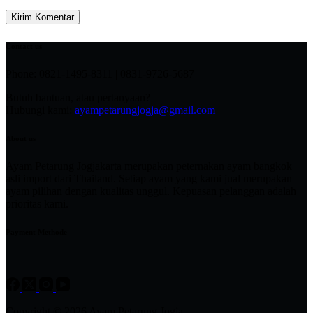
Kirim Komentar
Contact us
Phone: 0821-1495-8311 | 0831-9726-5687
Butuh bantuan, atau pertanyaan?
Hubungi kami:
ayampetarungjogja@gmail.com
About us
Ayam Petarung Jogjakarta merupakan peternakan ayam bangkok
asli import dari Thailand. Setiap ayam yang kami jual merupakan
ayam pilihan dengan kualitas unggul. Kepuasan pelanggan adalah
prioritas kami.
Payment Methode
Copyright © 2026 Ayam Petarung Jogja