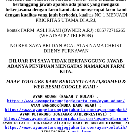
bertanggung jawab apabila ada pihak yang mengaku
bekerjasama dengan farm kami atau menyerupai farm kami
dengan kualitas yang jauh berbeda)
,
kualitas NO 1 MENJADI
PRIORITAS UTAMA DI A.P.J,
kontak FARM ASLI KAMI (OWNER A.P.J) : 085772716265
(WHATSAPP
/
TELEPON)
NO REK SAYA BRI DAN BCA : ATAS NAMA CHRIST
DHENY PURNAWAN
DILUAR INI SAYA TIDAK BERTANGGUNG JAWAB
ADANYA PENIPUAN MENGATAS NAMAKAN FARM
KITA.
MAAF YOUTUBE KAMI BERGANTI-GANTI,SOSMED &
WEB RESMI GOOGLE KAMI :
AYAM ADUAN (BAWAH 7 BULAN) :
AYAM BANGKOK(MUDA BARU ABAR) :
AYAM PETARUNG JOGJAKARTA(BERPRESTASI) :
AYAM PELATIH JOGJAKARTA(LAHIR DARI PEJANTAN DIBAWAH 7X 
IINSTAGRAM : 