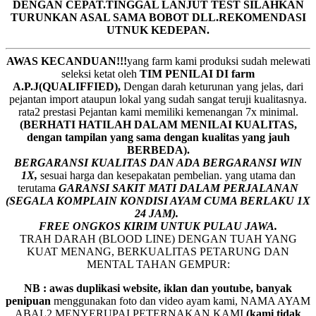
DENGAN CEPAT.TINGGAL LANJUT TEST SILAHKAN
TURUNKAN ASAL SAMA BOBOT DLL.REKOMENDASI
UTNUK KEDEPAN.
AWAS KECANDUAN!!!
yang farm kami produksi sudah melewati
seleksi ketat oleh
TIM
P
ENILAI DI farm
A.P.J(QUALIFFIED),
Dengan darah keturunan yang jelas, dari
pejantan import ataupun lokal yang sudah sangat teruji kualitasnya.
rata2 prestasi Pejantan kami memiliki kemenangan 7x minimal.
(BERHATI HATILAH DALAM MENILAI KUALITAS,
dengan tampilan yang sama dengan kualitas yang jauh
BERBEDA).
BERGARANSI KUALITAS DAN ADA BERGARANSI WIN
1X,
sesuai harga dan kesepakatan pembelian. yang utama dan
terutama
GARANSI SAKIT MATI DALAM PERJALANAN
(SEGALA KOMPLAIN KONDISI AYAM CUMA BERLAKU 1X
24 JAM).
FREE ONGKOS KIRIM UNTUK PULAU JAWA.
TRAH DARAH (BLOOD LINE) DENGAN TUAH YANG
KUAT MENANG, BERKUALITAS PETARUNG DAN
MENTAL TAHAN GEMPUR:
NB : awas duplikasi website, iklan dan youtube, banyak
penipuan
menggunakan foto dan video ayam kami, NAMA AYAM
ABAL2 MENYERUPAI PETERNAKAN KAMI
(kami tidak